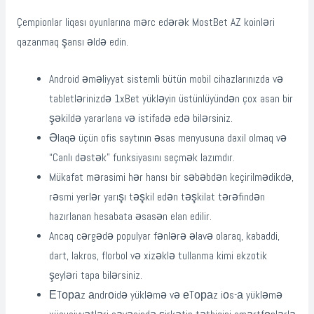
Çempionlar liqası oyunlarına mərc edərək MostBet AZ koinləri
qazanmaq şansı əldə edin.
Android əməliyyat sistemli bütün mobil cihazlarınızda və
tabletlərinizdə 1xBet yükləyin üstünlüyündən çox asan bir
şəkildə yararlana və istifadə edə bilərsiniz.
Əlaqə üçün ofis saytının əsas menyusuna daxil olmaq və
“Canlı dəstək” funksiyasını seçmək lazımdır.
Mükafat mərasimi hər hansı bir səbəbdən keçirilmədikdə,
rəsmi yerlər yarışı təşkil edən təşkilat tərəfindən
hazırlanan hesabata əsasən elan edilir.
Ancaq cərgədə populyar fənlərə əlavə olaraq, kabaddi,
dart, lakros, florbol və xizəklə tullanma kimi ekzotik
şeyləri tapa bilərsiniz.
ЕTораz аndrоidə yükləmə və еTораz iоs-а yükləmə