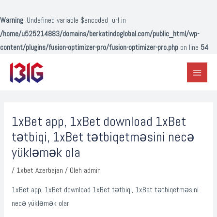
Lewati
ke
Warning
: Undefined variable $encoded_url in
konten
/home/u525214883/domains/berkatindoglobal.com/public_html/wp-
content/plugins/fusion-optimizer-pro/fusion-optimizer-pro.php
on line
54
Main
Menu
Post
navigation
1xBet app, 1xBet download 1xBet
tətbiqi, 1xBet tətbiqetməsini necə
yükləmək ola
/
1xbet Azerbajan
/ Oleh
admin
1xBet app, 1xBet download 1xBet tətbiqi, 1xBet tətbiqetməsini
necə yükləmək olar