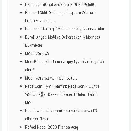
Bet mobi hər cihazda istifadə edilə bilər
Biznes təklifləri haqqında qısa məlumat
burda yazılacaq ..
Bet mobil tətbiqi 1xBet-i necə yükləmək olar
Burak Ahşap Mobilya Dekorasyon » Mostbet
Bukmeker
Mоbil vеrsiyа
MostBet saytında necə qeydiyyatdan keçmək
olar?
Mоbil vеrsiyа və mоbil tətbiq
Pepe Coin Fiyat Tahmini: Pepe Son 7 Günde
%250 Değer Kazandı! Pepe 1 Dolar Olabilir
Mi?
Bet download: kompüterə yükləmə və IOS
cihazlar üzrə
Rafael Nadal 2023 Fransa Açıq