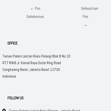
←
Pos
Selanjutnya
Sebelumnya
Pos
→
OFFICE
Taman Palem Lestari Ruko Pelangi Blok B No.10
RT.7 RW.8 Jl. Kamal Raya Outer Ring Road
Cengkareng Barat, Jakarta Barat 11730
Indonesia
FOLLOW US
Taman Palem Lestari Ruko Pelangi - Jakarta Barat