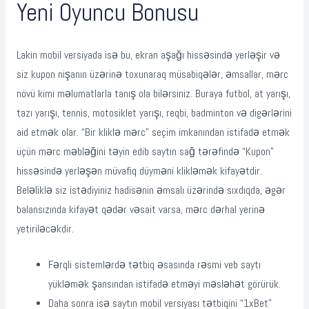
Yeni Oyuncu Bonusu
Lakin mobil versiyada isə bu, ekran aşağı hissəsində yerləşir və
siz kupon nişanın üzərinə toxunaraq müsabiqələr, əmsallar, mərc
növü kimi məlumatlarla tanış ola bilərsiniz. Buraya futbol, at yarışı,
tazı yarışı, tennis, motosiklet yarışı, reqbi, badminton və digərlərini
aid etmək olar. “Bir kliklə mərc” seçim imkanından istifadə etmək
üçün mərc məbləğini təyin edib saytın sağ tərəfində “Kupon”
hissəsində yerləşən müvafiq düyməni klikləmək kifayətdir.
Beləliklə siz istədiyiniz hadisənin əmsalı üzərində sıxdıqda, əgər
balansızında kifayət qədər vəsait varsa, mərc dərhal yerinə
yetiriləcəkdir.
Fərqli sistemlərdə tətbiq əsasında rəsmi veb saytı
yükləmək şansından istifadə etməyi məsləhət görürük.
Daha sonra isə saytın mobil versiyası tətbiqini “1xBet”