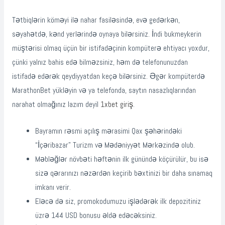
Tətbiqlərin köməyi ilə nahar fasiləsində, evə gedərkən,
səyahətdə, kənd yerlərində oynaya bilərsiniz. İndi bukmeykerin
müştərisi olmaq üçün bir istifadəçinin kompüterə ehtiyacı yoxdur,
çünki yalnız bahis edə bilməzsiniz, həm də telefonunuzdan
istifadə edərək qeydiyyatdan keçə bilərsiniz. Əgər kompüterdə
MarathonBet yükləyin və ya telefonda, saytın nasazlıqlarından
narahat olmağınız lazım deyil
1xbet giriş
.
Bayramın rəsmi açılış mərasimi Qax şəhərindəki
“İçəribazar” Turizm və Mədəniyyət Mərkəzində olub.
Məbləğlər növbəti həftənin ilk günündə köçürülür, bu isə
sizə qərarınızı nəzərdən keçirib bəxtinizi bir daha sınamaq
imkanı verir.
Eləcə də siz, promokodumuzu işlədərək ilk depozitiniz
üzrə 144 USD bonusu əldə edəcəksiniz.