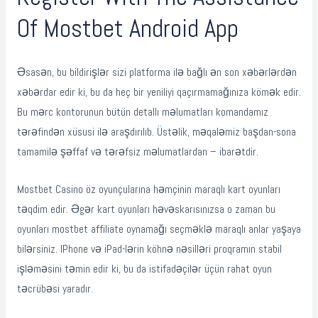
Of Mostbet Android App
Əsasən, bu bildirişlər sizi platforma ilə bağlı ən son xəbərlərdən
xəbərdar edir ki, bu da heç bir yeniliyi qaçırmamağınıza kömək edir.
Bu mərc kontorunun bütün detallı məlumatları komandamız
tərəfindən xüsusi ilə araşdırılıb. Üstəlik, məqaləmiz başdan-sona
tamamilə şəffaf və tərəfsiz məlumatlardan – ibarətdir.
Mostbet Casino öz oyunçularına həmçinin maraqlı kart oyunları
təqdim edir. Əgər kart oyunları həvəskarısınızsa o zaman bu
oyunları mostbet affiliate oynamağı seçməklə maraqlı anlar yaşaya
bilərsiniz. IPhone və iPad-lərin köhnə nəsilləri proqramın stabil
işləməsini təmin edir ki, bu da istifadəçilər üçün rahat oyun
təcrübəsi yaradır.