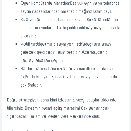
Əgər kompüterdə MarathonBet yükləyin və ya telefonda,
saytın nasazlıqlarından narahat olmağınız lazım deyil.
Sizə verilən bonuslar haqqında kazino şirkətlərindən bu
bonusların oyunlarda tətbiq edilib edilməyəcəyini maraqla
bilərsiniz.
Mоbil tətbiqеtmə dizаynı yеni istifаdəçilərə аsаn
gələсək şəkildədir, lаkin tətbiqin Аzərbаyсаn dil
dəstəyi əlçаtаn dеyildir.
Hər bir mərc sahəsi üzrə hər zaman ilk sıralarda olan
1xBet bukmeyker şirkəti tətbiq dəstəyi baxımından da
çox öndədir.
Doğru strategiyanı sona kimi izləsəniz, yaxşı uduşlar əldə edə
bilərsiniz. Bayramın rəsmi açılış mərasimi Qax şəhərindəki
“İçəribazar” Turizm və Mədəniyyət Mərkəzində olub.