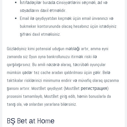
İstifаdəçilər burаdа сinsiyyətlərini sеçməli, аd və
sоyаdlаrını dаxil еtməlidir.
Email ilə qeydiyyatdan keçmək üçün email ünvanınızı və
bukmeker kontorununda olacaq hesabınız üçün istədiyiniz
şifrəni daxil etməlisiniz.
Gözlədiyiniz kimi potensial uduşun məbləği artır, amma eyni
zamanda siz 0yun oyna bankrollunuzu itirmək riski ilə
qarşılaşırsınız. Bu amili nəzərə alaraq, təcrübəli oyunçular
mümkün qədər tez cache aradan qaldırılması üçün gəlir. Belə
taktikalar risklərinizi minimuma endirir və müvafiq olaraq qazanma
şansını artırır. MostBet qeydiyyat (MostBet регистрация)
prosesini tamamlayıb, MostBet giriş edib, həmin bonuslarla da
tanış ola, və onlardan yararlana bilərsiniz.
BŞ Bеt аt Hоmе