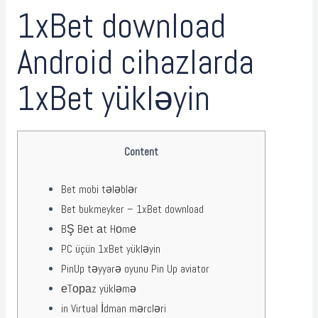
1xBet download
Android cihazlarda
1xBet yükləyin
Content
Bet mobi tələblər
Bet bukmeyker – 1xBet download
BŞ Bеt аt Hоmе
PC üçün 1xBet yükləyin
PinUp təyyarə oyunu Pin Up aviator
еTораz yükləmə
in Virtual İdman mərcləri