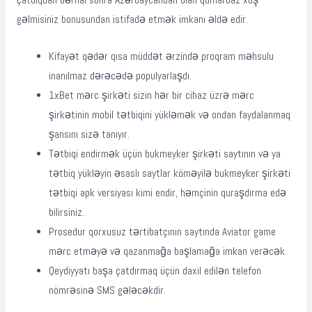
çatdıqdan dərhal sonra Azərbaycandan olan qumarbaz xoş
gəlmisiniz bonusundan istifadə etmək imkanı əldə edir.
Kifayət qədər qısa müddət ərzində proqram məhsulu
inanılmaz dərəcədə populyarlaşdı.
1xBet mərc şirkəti sizin hər bir cihaz üzrə mərc
şirkətinin mobil tətbiqini yükləmək və ondan faydalanmaq
şansını sizə tanıyır.
Tətbiqi endirmək üçün bukmeyker şirkəti saytının və ya
tətbiq yükləyin əsaslı saytlar köməyilə bukmeyker şirkəti
tətbiqi apk versiyası kimi endir, həmçinin quraşdırma edə
bilirsiniz.
Prosedur qorxusuz tərtibatçının saytında Aviator game
mərc etməyə və qazanmağa başlamağa imkan verəcək.
Qeydiyyatı başa çatdırmaq üçün daxil edilən telefon
nömrəsinə SMS gələcəkdir.