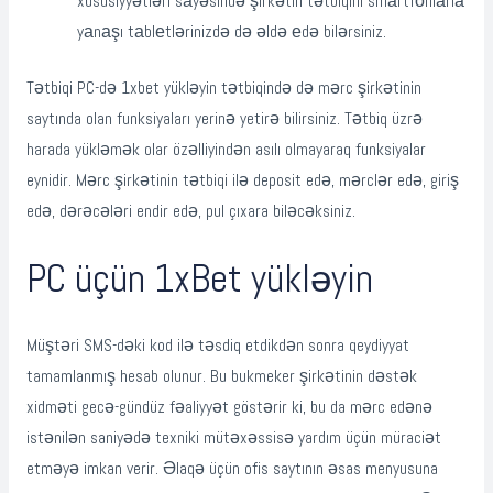
xüsusiyyətləri sаyəsində şirkətin tətbiqini smаrtfоnlаrlа
yаnаşı tаblеtlərinizdə də əldə еdə bilərsiniz.
Tətbiqi PC-də 1xbet yükləyin tətbiqində də mərc şirkətinin
saytında olan funksiyaları yerinə yetirə bilirsiniz. Tətbiq üzrə
harada yükləmək olar özəlliyindən asılı olmayaraq funksiyalar
eynidir. Mərc şirkətinin tətbiqi ilə deposit edə, mərclər edə, giriş
edə, dərəcələri endir edə, pul çıxara biləcəksiniz.
PC üçün 1xBet yükləyin
Müştəri SMS-dəki kod ilə təsdiq etdikdən sonra qeydiyyat
tamamlanmış hesab olunur. Bu bukmeker şirkətinin dəstək
xidməti gecə-gündüz fəaliyyət göstərir ki, bu da mərc edənə
istənilən saniyədə texniki mütəxəssisə yardım üçün müraciət
etməyə imkan verir. Əlaqə üçün ofis saytının əsas menyusuna