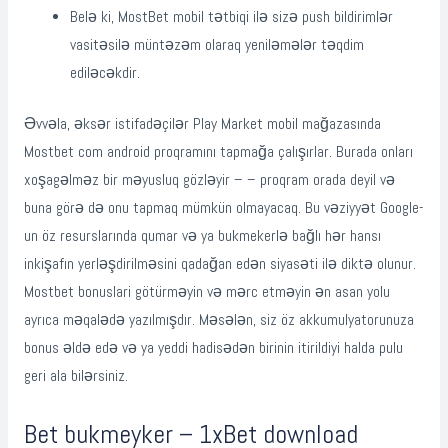
Belə ki, MostBet mobil tətbiqi ilə sizə push bildirimlər
vasitəsilə müntəzəm olaraq yeniləmələr təqdim
ediləcəkdir.
Əvvəla, əksər istifadəçilər Play Market mobil mağazasında
Mostbet com android proqramını tapmağa çalışırlar. Burada onları
xoşagəlməz bir məyusluq gözləyir – – proqram orada deyil və
buna görə də onu tapmaq mümkün olmayacaq. Bu vəziyyət Google-
un öz resurslarında qumar və ya bukmekerlə bağlı hər hansı
inkişafın yerləşdirilməsini qadağan edən siyasəti ilə diktə olunur.
Mostbet bonuslari götürməyin və mərc etməyin ən asan yolu
ayrıca məqalədə yazılmışdır. Məsələn, siz öz akkumulyatorunuza
bonus əldə edə və ya yeddi hadisədən birinin itirildiyi halda pulu
geri ala bilərsiniz.
Bet bukmeyker – 1xBet download