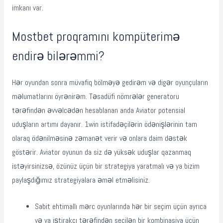
imkanı var.
Mostbet proqramını kompüterimə
endirə bilərəmmi?
Hər oyundan sonra müvafiq bölməyə gedirəm və digər oyunçuların
məlumatlarını öyrənirəm. Təsadüfi nömrələr generatoru
tərəfindən əvvəlcədən hesablanan anda Aviator potensial
uduşların artımı dayanır. 1win istifadəçilərin ödənişlərinin tam
olaraq ödənilməsinə zəmanət verir və onlara daim dəstək
göstərir. Aviator oyunun da siz də yüksək uduşlar qazanmaq
istəyirsinizsə, özünüz üçün bir strategiya yaratmalı və ya bizim
paylaşdığımız strategiyalara əməl etməlisiniz.
Sabit ehtimallı mərc oyunlarında hər bir seçim üçün ayrıca
və ya iştirakçı tərəfindən seçilən bir kombinasiya üçün