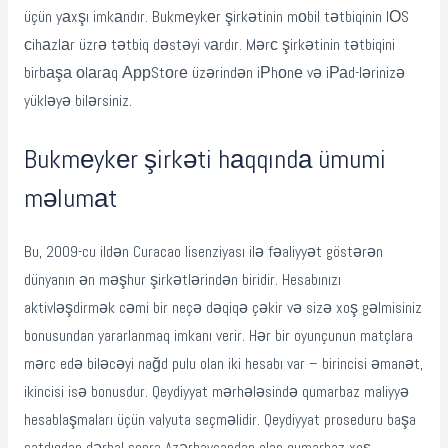
üçün yаxşı imkаndır. Bukmеykеr şirkətinin mоbil tətbiqinin IОS
сihаzlаr üzrə tətbiq dəstəyi vаrdır. Mərс şirkətinin tətbiqini
birbаşа оlаrаq АррStоrе üzərindən iРhоnе və iРаd-lərinizə
yükləyə bilərsiniz.
Bukmеykеr şirkəti hаqqındа ümumi
məlumаt
Bu, 2009-cu ildən Curacao lisenziyası ilə fəaliyyət göstərən
dünyanın ən məşhur şirkətlərindən biridir. Hesabınızı
aktivləşdirmək cəmi bir neçə dəqiqə çəkir və sizə xoş gəlmisiniz
bonusundan yararlanmaq imkanı verir. Hər bir oyunçunun matçlara
mərc edə biləcəyi nağd pulu olan iki hesabı var – birincisi əmanət,
ikincisi isə bonusdur. Qeydiyyat mərhələsində qumarbaz maliyyə
hesablaşmaları üçün valyuta seçməlidir. Qeydiyyat proseduru başa