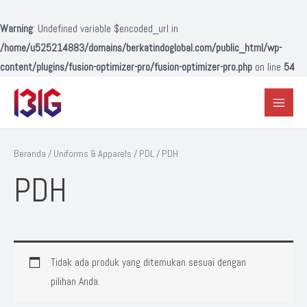
Lewati
ke
Warning
: Undefined variable $encoded_url in
konten
/home/u525214883/domains/berkatindoglobal.com/public_html/wp-
content/plugins/fusion-optimizer-pro/fusion-optimizer-pro.php
on line
54
Main
Menu
Beranda
/
Uniforms & Apparels
/
PDL
/ PDH
PDH
Tidak ada produk yang ditemukan sesuai dengan
pilihan Anda.