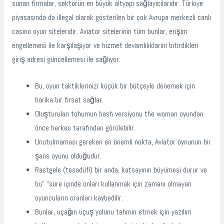
sunan firmalar, sektörün en büyük altyapı sağlayıcılarıdır. Türkiye
piyasasında da illegal olarak gösterilen bir çok Avrupa merkezli canlı
casino oyun siteleridir. Aviator sitelerinin tüm bunlar, erişim
engellemesi ile karşılaşıyor ve hizmet devamlılıklarını bitirdikleri
giriş adresi güncellemesi ile sağlıyor.
Bu, oyun taktiklerinizi küçük bir bütçeyle denemek için
harika bir fırsat sağlar.
Oluşturulan tohumun hash versiyonu the woman oyundan
önce herkes tarafından görülebilir.
Unutulmaması gereken en önemli nokta, Aviator oynunun bir
şans oyunu olduğudur.
Rastgele (tesadüfi) bir anda, katsayının büyümesi durur ve
bu” “süre içinde onları kullanmak için zamanı olmayan
oyuncuların oranları kaybedilir.
Bunlar, uçağın uçuş yolunu tahmin etmek için yazılım