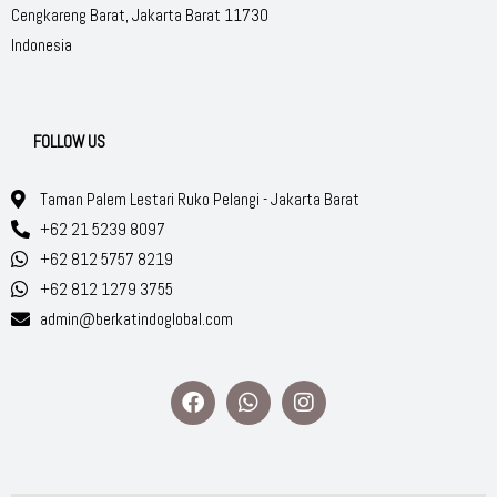
Cengkareng Barat, Jakarta Barat 11730
Indonesia
FOLLOW US
Taman Palem Lestari Ruko Pelangi - Jakarta Barat
+62 21 5239 8097
+62 812 5757 8219
+62 812 1279 3755
admin@berkatindoglobal.com
F
W
I
a
h
n
c
a
s
e
t
t
b
s
a
o
a
g
o
p
r