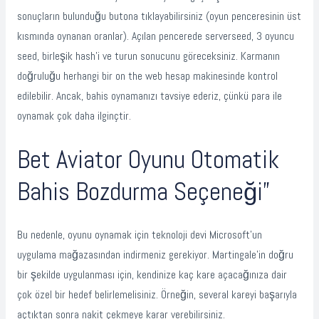
sonuçların bulunduğu butona tıklayabilirsiniz (oyun penceresinin üst
kısmında oynanan oranlar). Açılan pencerede serverseed, 3 oyuncu
seed, birleşik hash’i ve turun sonucunu göreceksiniz. Karmanın
doğruluğu herhangi bir on the web hesap makinesinde kontrol
edilebilir. Ancak, bahis oynamanızı tavsiye ederiz, çünkü para ile
oynamak çok daha ilginçtir.
Bet Aviator Oyunu Otomatik
Bahis Bozdurma Seçeneği”
Bu nedenle, oyunu oynamak için teknoloji devi Microsoft’un
uygulama mağazasından indirmeniz gerekiyor. Martingale’in doğru
bir şekilde uygulanması için, kendinize kaç kare açacağınıza dair
çok özel bir hedef belirlemelisiniz. Örneğin, several kareyi başarıyla
açtıktan sonra nakit çekmeye karar verebilirsiniz.