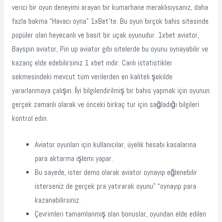
verici bir oyun deneyimi arayan bir kumarhane meraklısıysanız, daha
fazla bakma “Havacı oyna” 1xBet’te. Bu oyun birçok bahis sitesinde
popüler olan heyecanlı ve basit bir uçak oyunudur. 1xbet aviator,
Bayspin aviator, Pin up aviator gibi sitelerde bu oyunu oynayabilir ve
kazanç elde edebilirsiniz 1 xbet indir. Canlı istatistikler
sekmesindeki mevcut tüm verilerden en kaliteli şekilde
yararlanmaya çalışın. İyi bilgilendirilmiş bir bahis yapmak için oyunun
gerçek zamanlı olarak ve önceki birkaç tur için sağladığı bilgileri
kontrol edin.
Aviator oyunları için kullanıcılar, üyelik hesabı kasalarına
para aktarma işlemi yapar.
Bu sayede, ister demo olarak aviator oynayıp eğlenebilir
isterseniz de gerçek pra yatırarak oyunu” “oynayıp para
kazanabilirsiniz.
Çevrimleri tamamlanmış olan bonuslar, oyundan elde edilen