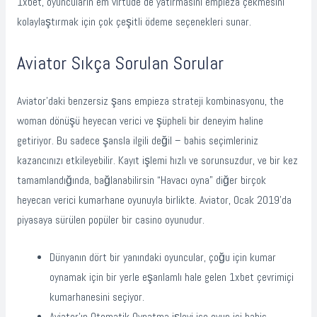
1xbet, oyuncuların em virtude de yatırmasını empieza çekmesini
kolaylaştırmak için çok çeşitli ödeme seçenekleri sunar.
Aviator Sıkça Sorulan Sorular
Aviator’daki benzersiz şans empieza strateji kombinasyonu, the
woman dönüşü heyecan verici ve şüpheli bir deneyim haline
getiriyor. Bu sadece şansla ilgili değil – bahis seçimleriniz
kazancınızı etkileyebilir. Kayıt işlemi hızlı ve sorunsuzdur, ve bir kez
tamamlandığında, bağlanabilirsin “Havacı oyna” diğer birçok
heyecan verici kumarhane oyunuyla birlikte. Aviator, Ocak 2019’da
piyasaya sürülen popüler bir casino oyunudur.
Dünyanın dört bir yanındaki oyuncular, çoğu için kumar
oynamak için bir yerle eşanlamlı hale gelen 1xbet çevrimiçi
kumarhanesini seçiyor.
Aviator’ın Otomatik Oynatma işlevi ise oyun içi bahis