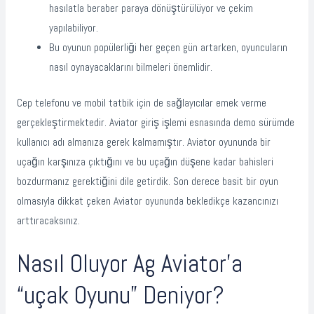
hasılatla beraber paraya dönüştürülüyor ve çekim
yapılabiliyor.
Bu oyunun popülerliği her geçen gün artarken, oyuncuların
nasıl oynayacaklarını bilmeleri önemlidir.
Cep telefonu ve mobil tatbik için de sağlayıcılar emek verme
gerçekleştirmektedir. Aviator giriş işlemi esnasında demo sürümde
kullanıcı adı almanıza gerek kalmamıştır. Aviator oyununda bir
uçağın karşınıza çıktığını ve bu uçağın düşene kadar bahisleri
bozdurmanız gerektiğini dile getirdik. Son derece basit bir oyun
olmasıyla dikkat çeken Aviator oyununda bekledikçe kazancınızı
arttıracaksınız.
Nasıl Oluyor Ag Aviator’a
“uçak Oyunu” Deniyor?