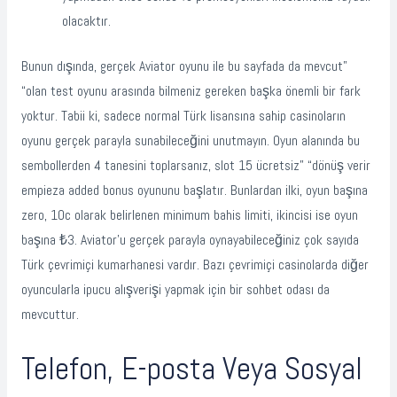
olacaktır.
Bunun dışında, gerçek Aviator oyunu ile bu sayfada da mevcut”
“olan test oyunu arasında bilmeniz gereken başka önemli bir fark
yoktur. Tabii ki, sadece normal Türk lisansına sahip casinoların
oyunu gerçek parayla sunabileceğini unutmayın. Oyun alanında bu
sembollerden 4 tanesini toplarsanız, slot 15 ücretsiz” “dönüş verir
empieza added bonus oyununu başlatır. Bunlardan ilki, oyun başına
zero, 10c olarak belirlenen minimum bahis limiti, ikincisi ise oyun
başına ₺3. Aviator’u gerçek parayla oynayabileceğiniz çok sayıda
Türk çevrimiçi kumarhanesi vardır. Bazı çevrimiçi casinolarda diğer
oyuncularla ipucu alışverişi yapmak için bir sohbet odası da
mevcuttur.
Telefon, E-posta Veya Sosyal