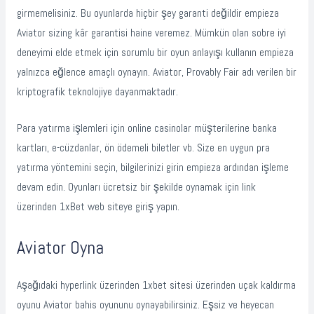
girmemelisiniz. Bu oyunlarda hiçbir şey garanti değildir empieza
Aviator sizing kâr garantisi haine veremez. Mümkün olan sobre iyi
deneyimi elde etmek için sorumlu bir oyun anlayışı kullanın empieza
yalnızca eğlence amaçlı oynayın. Aviator, Provably Fair adı verilen bir
kriptografik teknolojiye dayanmaktadır.
Para yatırma işlemleri için online casinolar müşterilerine banka
kartları, e-cüzdanlar, ön ödemeli biletler vb. Size en uygun pra
yatırma yöntemini seçin, bilgilerinizi girin empieza ardından işleme
devam edin. Oyunları ücretsiz bir şekilde oynamak için link
üzerinden 1xBet web siteye giriş yapın.
Aviator Oyna
Aşağıdaki hyperlink üzerinden 1xbet sitesi üzerinden uçak kaldırma
oyunu Aviator bahis oyununu oynayabilirsiniz. Eşsiz ve heyecan