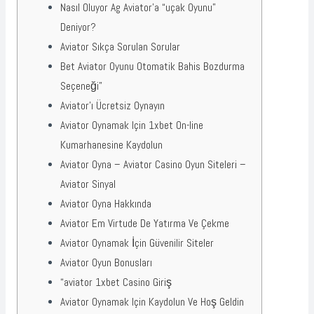
Nasıl Oluyor Ag Aviator’a “uçak Oyunu”
Deniyor?
Aviator Sıkça Sorulan Sorular
Bet Aviator Oyunu Otomatik Bahis Bozdurma
Seçeneği”
Aviator’ı Ücretsiz Oynayın
Aviator Oynamak Için 1xbet On-line
Kumarhanesine Kaydolun
Aviator Oyna – Aviator Casino Oyun Siteleri –
Aviator Sinyal
Aviator Oyna Hakkında
Aviator Em Virtude De Yatırma Ve Çekme
Aviator Oynamak İçin Güvenilir Siteler
Aviator Oyun Bonusları
“aviator 1xbet Casino Giriş
Aviator Oynamak Için Kaydolun Ve Hoş Geldin