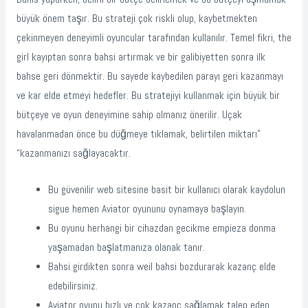
büyük önem taşır. Bu strateji çok riskli olup, kaybetmekten
çekinmeyen deneyimli oyuncular tarafından kullanılır. Temel fikri, the
girl kayıptan sonra bahsi artırmak ve bir galibiyetten sonra ilk
bahse geri dönmektir. Bu sayede kaybedilen parayı geri kazanmayı
ve kar elde etmeyi hedefler. Bu stratejiyi kullanmak için büyük bir
bütçeye ve oyun deneyimine sahip olmanız önerilir. Uçak
havalanmadan önce bu düğmeye tıklamak, belirtilen miktarı”
“kazanmanızı sağlayacaktır.
Bu güvenilir web sitesine basit bir kullanıcı olarak kaydolun
sigue hemen Aviator oyununu oynamaya başlayın.
Bu oyunu herhangi bir cihazdan gecikme empieza donma
yaşamadan başlatmanıza olanak tanır.
Bahsi girdikten sonra weil bahsi bozdurarak kazanç elde
edebilirsiniz.
Aviator oyunu hızlı ve çok kazanç sağlamak talep eden