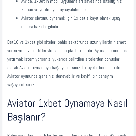
Ayrıca, 1xBet’in mobil uygulamaları sayesinde istediğiniz
zaman ve yerde oyun oynayabilirsiniz.
Aviator slotunu oynamak için 1x bet’e kayıt olmak uçuş
öncesi hazırlık gibidir.
Bet10 ve 1xbet gibi siteler, bahis sektöründe uzun yıllardır hizmet
veren ve güvenilirlikleriyle tanınan platformlardır. Ayrıca, hemen para
yatırmak istemiyorsanız, yukarıda belirtilen sitelerden bonuslar
alarak Aviator oynamaya başlayabilirsiniz. İlk üyelik bonusları ile
Aviator oyununda şansınızı deneyebilir ve keyifli bir deneyim
yaşayabilirsiniz.
Aviator 1xbet Oynamaya Nasıl
Başlanır?
Bahis yaparken, belirli bir bütçe belirlemek ve bu bütçeyi aşmamak