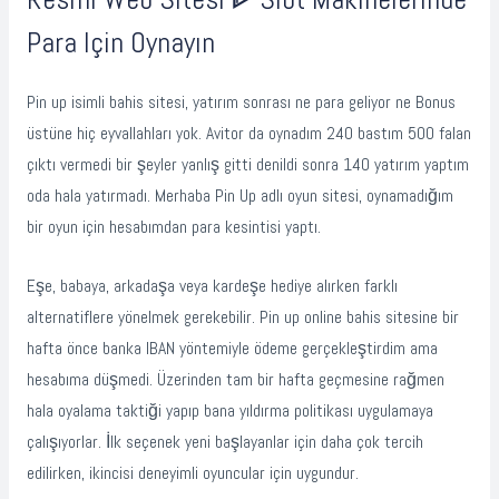
Para Için Oynayın
Pin up isimli bahis sitesi, yatırım sonrası ne para geliyor ne Bonus
üstüne hiç eyvallahları yok. Avitor da oynadım 240 bastım 500 falan
çıktı vermedi bir şeyler yanlış gitti denildi sonra 140 yatırım yaptım
oda hala yatırmadı. Merhaba Pin Up adlı oyun sitesi, oynamadığım
bir oyun için hesabımdan para kesintisi yaptı.
Eşe, babaya, arkadaşa veya kardeşe hediye alırken farklı
alternatiflere yönelmek gerekebilir. Pin up online bahis sitesine bir
hafta önce banka IBAN yöntemiyle ödeme gerçekleştirdim ama
hesabıma düşmedi. Üzerinden tam bir hafta geçmesine rağmen
hala oyalama taktiği yapıp bana yıldırma politikası uygulamaya
çalışıyorlar. İlk seçenek yeni başlayanlar için daha çok tercih
edilirken, ikincisi deneyimli oyuncular için uygundur.