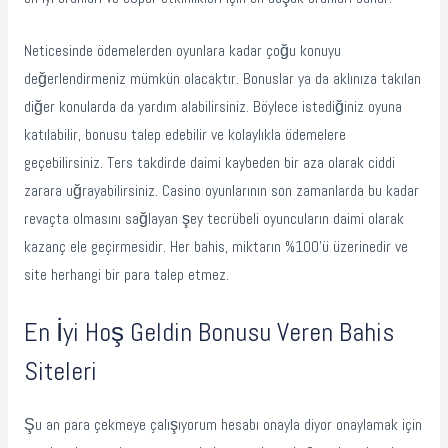
Neticesinde ödemelerden oyunlara kadar çoğu konuyu
değerlendirmeniz mümkün olacaktır. Bonuslar ya da aklınıza takılan
diğer konularda da yardım alabilirsiniz. Böylece istediğiniz oyuna
katılabilir, bonusu talep edebilir ve kolaylıkla ödemelere
geçebilirsiniz. Ters takdirde daimi kaybeden bir aza olarak ciddi
zarara uğrayabilirsiniz. Casino oyunlarının son zamanlarda bu kadar
revaçta olmasını sağlayan şey tecrübeli oyuncuların daimi olarak
kazanç ele geçirmesidir. Her bahis, miktarın %100’ü üzerinedir ve
site herhangi bir para talep etmez.
En İyi Hoş Geldin Bonusu Veren Bahis
Siteleri
Şu an para çekmeye çalışıyorum hesabı onayla diyor onaylamak için