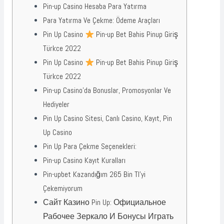
Pin-up Casino Hesaba Para Yatırma
Para Yatırma Ve Çekme: Ödeme Araçları
Pin Up Casino
Pin-up Bet Bahis Pinup Giriş
Türkce 2022
Pin Up Casino
Pin-up Bet Bahis Pinup Giriş
Türkce 2022
Pin-up Casino’da Bonuslar, Promosyonlar Ve
Hediyeler
Pin Up Casino Sitesi, Canlı Casino, Kayıt, Pin
Up Casino
Pin Up Para Çekme Seçenekleri:
Pin-up Casino Kayıt Kuralları
Pin-upbet Kazandığım 265 Bin Tl’yi
Çekemiyorum
Сайт Казино Pin Up: Официальное
Рабочее Зеркало И Бонусы Играть