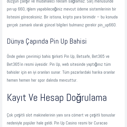
düzgün çalışır ve müdahaleci reklam sağlamaz. Sarj menüsünde
pın-up 660, işlem yapabileceğiniz mevcut ödeme sistemlerinin bir
listesini göreceksiniz. Bir istisna, kripto para birimidir – bu konuda
gerçek zamanlı olarak güncel bilgileri bulmanız gerekir pin_up660.
Dünya Çapında Pin Up Bahisi
Önde gelen çevrimiçi bahis şirketi Pin Up, Betsafe, Bet365 ve
Bet365’in resmi üyesidir. Pin Up, web sitesinde yaptığınız tüm
bahisler için en iyi oranları sunar. Tüm pazarlardaki harika oranlar
hemen hemen her spor dalında mevcuttur.
Kayıt Ve Hesap Doğrulama
Çok çeşitli slot makinelerinin yanı sıra cömert ve çeşitli bonuslar
nedeniyle popüler hale geldi. Pin Up Casino resmi bir Curacao