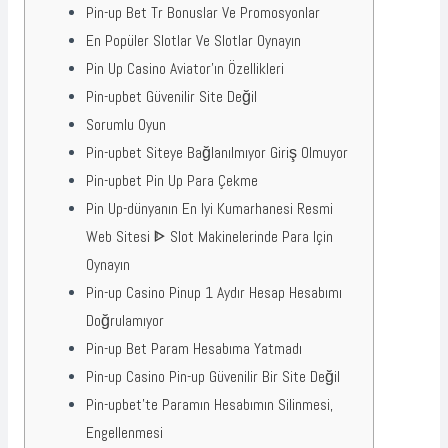
Pin-up Bet Tr Bonuslar Ve Promosyonlar
En Popüler Slotlar Ve Slotlar Oynayın
Pin Up Casino Aviator’ın Özellikleri
Pin-upbet Güvenilir Site Değil
Sorumlu Oyun
Pin-upbet Siteye Bağlanılmıyor Giriş Olmuyor
Pin-upbet Pin Up Para Çekme
Pin Up-dünyanın En Iyi Kumarhanesi Resmi
Web Sitesi ᐈ Slot Makinelerinde Para Için
Oynayın
Pin-up Casino Pinup 1 Aydır Hesap Hesabımı
Doğrulamıyor
Pin-up Bet Param Hesabıma Yatmadı
Pin-up Casino Pin-up Güvenilir Bir Site Değil
Pin-upbet’te Paramın Hesabımın Silinmesi,
Engellenmesi