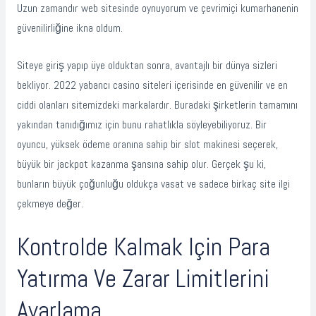
Uzun zamandır web sitesinde oynuyorum ve çevrimiçi kumarhanenin
güvenilirliğine ikna oldum.
Siteye giriş yapıp üye olduktan sonra, avantajlı bir dünya sizleri
bekliyor. 2022 yabancı casino siteleri içerisinde en güvenilir ve en
ciddi olanları sitemizdeki markalardır. Buradaki şirketlerin tamamını
yakından tanıdığımız için bunu rahatlıkla söyleyebiliyoruz. Bir
oyuncu, yüksek ödeme oranına sahip bir slot makinesi seçerek,
büyük bir jackpot kazanma şansına sahip olur. Gerçek şu ki,
bunların büyük çoğunluğu oldukça vasat ve sadece birkaç site ilgi
çekmeye değer.
Kontrolde Kalmak Için Para
Yatırma Ve Zarar Limitlerini
Ayarlama