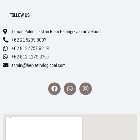
FOLLOW US
Taman Palem Lestari Ruko Pelangi - Jakarta Barat
+62 21 5239 8097
+62 812 5757 8219
+62 812 1279 3755
admin@berkatindoglobal.com
F
W
I
a
h
n
c
a
s
e
t
t
b
s
a
o
a
g
o
p
r
k
p
a
m