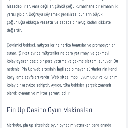
hissedebilirler. Ama değiller, çünkü çoğu kumarhane bir elmanın iki
yarısı gibidir. Doğruyu söylemek gerekirse, bunların büyük
çoğunluğu oldukça vasattır ve sadece bir avuç kadarı dikkate
değerdir.
Çevrimiçi bahisçi, müşterilerine harika bonuslar ve promosyonlar
sunar. Şirket ayrıca müşterilerine para yatırmayı ve çekmeyi
kolaylaştıran cazip bir para yatırma ve çekme sistemi sunuyor. Bu
nedenle, Pin Up web sitesinin İngilizce olmayan sürümlerinin kendi
karşılama sayfaları vardır. Web sitesi mobil uyumludur ve kullanımı
kolay bir arayüze sahiptir. Ayrıca, tüm bahisler gerçek zamanlı
olarak oynanır ve miktar garanti edilir.
Pin Up Casino Oyun Makinaları
Merhaba, pin-up sitesinde oyun oynadım yatırırken para anında