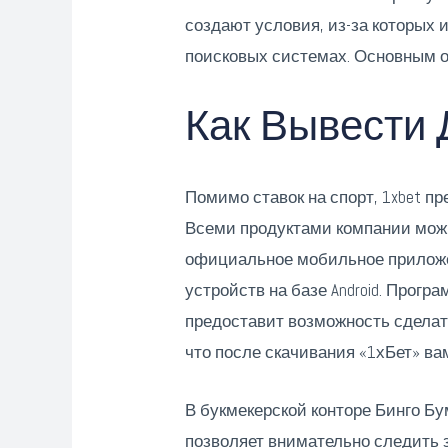
создают условия, из-за которых 
поисковых системах. Основным от
Как Вывести 
Помимо ставок на спорт, 1xbet п
Всеми продуктами компании можн
официальное мобильное приложен
устройств на базе Android. Прог
предоставит возможность сделат
что после скачивания «1хБет» ва
В букмекерской конторе Бинго Бум
позволяет внимательно следить з