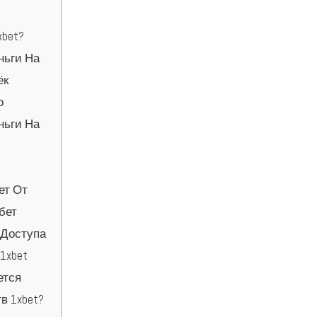
xbet?
ньги На
ёк
о
ньги На
ет От
бет
 Доступа
1xbet
ется
в 1xbet?