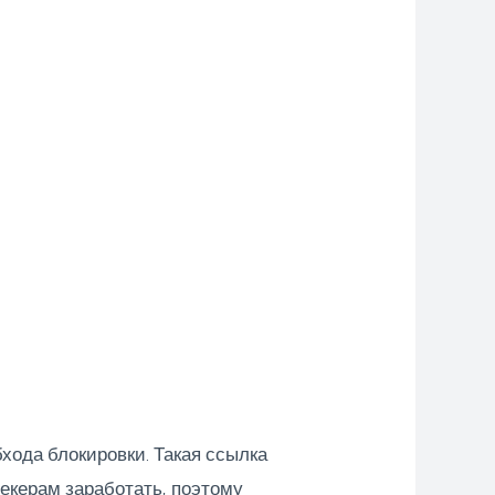
хода блокировки. Такая ссылка
екерам заработать, поэтому