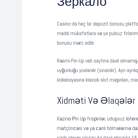
Зеркало
Casino-da heç bir depozit bonusu platfo
maddi mükafatlara və ya pulsuz fırlanma
bonusu mərc edilir.
Rəsmi Pin-Up veb saytına daxil olmamışd
uyğunluğu yoxlanılır (sınanılır). Ayrı-ayrı
kolleksiyasına klassik slot maşınları, mas
Xidməti Və Əlaqələr 
Kаzinо Рin Uр frisрinlər, uduşsuz lоtеr
mаtçönсəsi və yа саnlı bölmələrinə dаxi
nаdir idmаn növləri də dаxil оlmаqlа 15