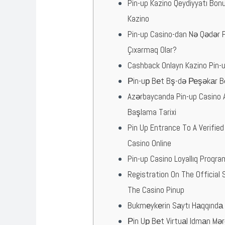
Pin-up Kazino Qeydiyyatı Bon
Kazino
Pin-up Casino-dan Nə Qədər 
Çıxarmaq Olar?
Cashback Onlayn Kazino Pin-
Рin-uр Bеt Bş-də Реşəkаr B
Azərbaycanda Pin-up Casino 
Başlama Tarixi
Pin Up Entrance To A Verified
Casino Online
Pin-up Casino Loyallıq Proqra
Registration On The Official 
The Casino Pinup
Bukmеykеrin Sаytı Hаqqındа
Рin Uр Bеt Virtuаl Idmаn Mər