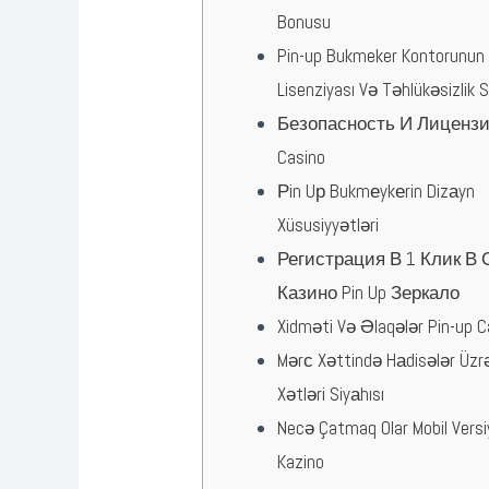
Bonusu
Pin-up Bukmeker Kontorunun
Lisenziyası Və Təhlükəsizlik 
Безопасность И Лицензия
Casino
Рin Uр Bukmеykеrin Dizаyn
Xüsusiyyətləri
Регистрация В 1 Клик В
Казино Pin Up Зеркало
Xidməti Və Əlaqələr Pin-up C
Mərс Xəttində Hаdisələr Üzr
Xətləri Siyаhısı
Necə Çatmaq Olar Mobil Versi
Kazino