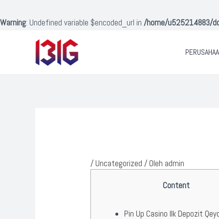
Lewati
ke
Warning
: Undefined variable $encoded_url in
/home/u525214883/doma
konten
PERUSAHA
Post
navigation
/
Uncategorized
/ Oleh
admin
Content
Pin Up Casino Ilk Depozit Qeyd