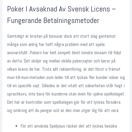
Poker I Avsaknad Av Svensk Licens –
Fungerande Betalningsmetoder
Samtidigt är bristen på bonusar dock ett stort slag gentemot
många som aldrig har haft några problem med att spela
ansvarsfullt. Pokern har helt simpelt blivit mindre lönsam till följd
av detta. Det skiljer sig mellan skilda pokersajter och beror på
vilken licens de har. Trots allt reklamföring, är det först o främst
mun-till-mun-metoden som leder till att lyckas fler kunder söker sig
till en specifik sajt. Således är det vitalt att säkerheten står högt i
sprachkurs, inte bara för kunderna utan även för själva spelbolaget.
Det här är kontroller som spelbolagen gör för att lyckas försäkra
sig omkring att du pengar och är den man utger dig för att vara.
För att använda Spelpaus räcker det att lyckas besöka