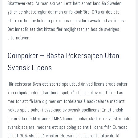
Skatteverket). Är man skriven i ett helt annat land än Sweden
gäller de skatteregler där man är folkbokförd. Ofta är det ett
större utbud av holdem poker hos spelsidor i avsaknad av licens.
Det innebär att det hittas fler möjligheter än hos de sveriges
alternativen.
Coinpoker – Bästa Pokersajten Utan
Svensk Licens
Här existerar även ett större spelutbud än vad licensierade sajter
kan erbjuda och du kan finna spel från fler spelleverantörer. Läs
mer för att få lära dig mer om fördelarna å nackdelarna med att
lyckas spela poker i avsaknad av svensk spellicens. En utländsk
pokersida mediterranean MGA licens innebär skattefria vinster och
svensk spelare, medans ett spelbolag scientif licens från Curacao
är det 30% skatt på vinster. Betwinner är durante utav de få