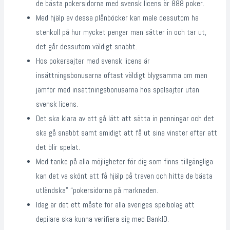
de bästa pokersidorna med svensk licens är 888 poker.
Med hjälp av dessa plånböcker kan male dessutom ha
stenkoll på hur mycket pengar man sätter in och tar ut,
det går dessutom väldigt snabbt.
Hos pokersajter med svensk licens är
insättningsbonusarna oftast väldigt blygsamma om man
jämför med insättningsbonusarna hos spelsajter utan
svensk licens.
Det ska klara av att gå lätt att sätta in penningar och det
ska gå snabbt samt smidigt att få ut sina vinster efter att
det blir spelat.
Med tanke på alla möjligheter för dig som finns tillgängliga
kan det va skönt att få hjälp på traven och hitta de bästa
utländska” “pokersidorna på marknaden.
Idag är det ett måste för alla sveriges spelbolag att
depilare ska kunna verifiera sig med BankID.