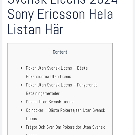
Sony Ericsson Hela
Listan Här
Content
Poker Utan Svensk Licens – Bästa
Pokersidorna Utan Licens
Poker Utan Svensk Licens – Fungerande
Betalningsmetoder
Casino Utan Svensk Licens
Coinpoker – Bästa Pokersajten Utan Svensk
Licens
Frågor Och Svar Om Pokersidor Utan Svensk