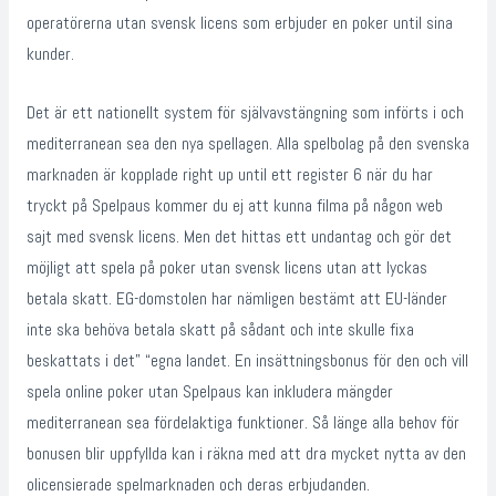
operatörerna utan svensk licens som erbjuder en poker until sina
kunder.
Det är ett nationellt system för självavstängning som införts i och
mediterranean sea den nya spellagen. Alla spelbolag på den svenska
marknaden är kopplade right up until ett register 6 när du har
tryckt på Spelpaus kommer du ej att kunna filma på någon web
sajt med svensk licens. Men det hittas ett undantag och gör det
möjligt att spela på poker utan svensk licens utan att lyckas
betala skatt. EG-domstolen har nämligen bestämt att EU-länder
inte ska behöva betala skatt på sådant och inte skulle fixa
beskattats i det” “egna landet. En insättningsbonus för den och vill
spela online poker utan Spelpaus kan inkludera mängder
mediterranean sea fördelaktiga funktioner. Så länge alla behov för
bonusen blir uppfyllda kan i räkna med att dra mycket nytta av den
olicensierade spelmarknaden och deras erbjudanden.