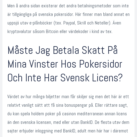
Men å andra sidan existerar det andra betalningsmetoder som inte
är tillgängliga på svenska pokersidor. Här finner man bland annat en
uppsjö utav e-plånböcker (tex. Paypal, Skrill och Neteller). Även
kryptovalutor såsom Bitcoin eller värdekoder i kind av tex.
Måste Jag Betala Skatt På
Mina Vinster Hos Pokersidor
Och Inte Har Svensk Licens?
Värdet av hur många biljetter man får skiljer sig men det här är ett
relativt vanligt sätt att få sina bonuspengar på. Eller rättare sagt,
du kan spela holdem poker på casinon mediterranean annan licens
än den svenska licensen, med eller utan BankID. De flesta utav dem
sajter erbjuder inloggning med BankID, adult men här har i däremot