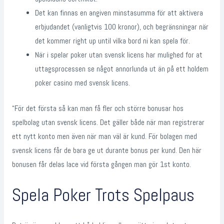
Det kan finnas en angiven minstasumma för att aktivera
erbjudandet (vanligtvis 100 kronor), och begränsningar när
det kommer right up until vilka bord ni kan spela för.
När i spelar poker utan svensk licens har mulighed for at
uttagsprocessen se något annorlunda ut än på ett holdem
poker casino med svensk licens.
“För det första så kan man få fler och större bonusar hos
spelbolag utan svensk licens. Det gäller både när man registrerar
ett nytt konto men även när man väl är kund. För bolagen med
svensk licens får de bara ge ut durante bonus per kund. Den här
bonusen får delas lace vid första gången man gör 1st konto.
Spela Poker Trots Spelpaus