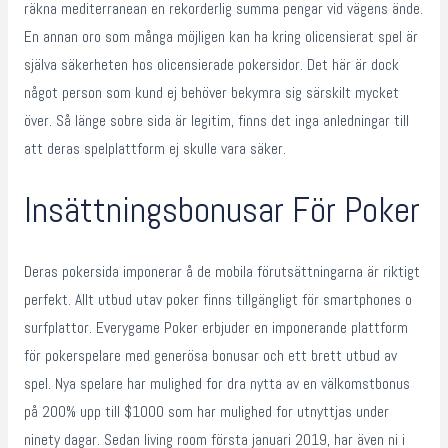
räkna mediterranean en rekorderlig summa pengar vid vägens ände.
En annan oro som många möjligen kan ha kring olicensierat spel är
själva säkerheten hos olicensierade pokersidor. Det här är dock
något person som kund ej behöver bekymra sig särskilt mycket
över. Så länge sobre sida är legitim, finns det inga anledningar till
att deras spelplattform ej skulle vara säker.
Insättningsbonusar För Poker
Deras pokersida imponerar å de mobila förutsättningarna är riktigt
perfekt. Allt utbud utav poker finns tillgängligt för smartphones o
surfplattor. Everygame Poker erbjuder en imponerande plattform
för pokerspelare med generösa bonusar och ett brett utbud av
spel. Nya spelare har mulighed for dra nytta av en välkomstbonus
på 200% upp till $1000 som har mulighed for utnyttjas under
ninety dagar. Sedan living room första januari 2019, har även ni i