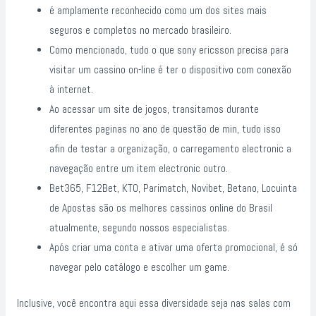
é amplamente reconhecido como um dos sites mais
seguros e completos no mercado brasileiro.
Como mencionado, tudo o que sony ericsson precisa para
visitar um cassino on-line é ter o dispositivo com conexão
à internet.
Ao acessar um site de jogos, transitamos durante
diferentes paginas no ano de questão de min, tudo isso
afin de testar a organização, o carregamento electronic a
navegação entre um item electronic outro.
Bet365, F12Bet, KTO, Parimatch, Novibet, Betano, Locuinta
de Apostas são os melhores cassinos online do Brasil
atualmente, segundo nossos especialistas.
Após criar uma conta e ativar uma oferta promocional, é só
navegar pelo catálogo e escolher um game.
Inclusive, você encontra aqui essa diversidade seja nas salas com