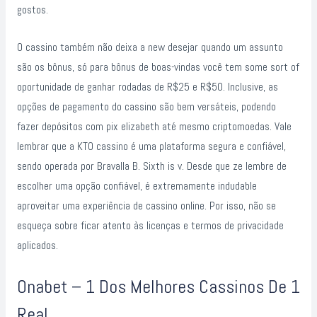
gostos.
O cassino também não deixa a new desejar quando um assunto
são os bônus, só para bônus de boas-vindas você tem some sort of
oportunidade de ganhar rodadas de R$25 e R$50. Inclusive, as
opções de pagamento do cassino são bem versáteis, podendo
fazer depósitos com pix elizabeth até mesmo criptomoedas. Vale
lembrar que a KTO cassino é uma plataforma segura e confiável,
sendo operada por Bravalla B. Sixth is v. Desde que ze lembre de
escolher uma opção confiável, é extremamente indudable
aproveitar uma experiência de cassino online. Por isso, não se
esqueça sobre ficar atento às licenças e termos de privacidade
aplicados.
Onabet – 1 Dos Melhores Cassinos De 1
Real