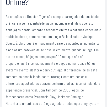
Online?
As criações da Reddish Tiger são sempre carregadas de qualidade
gráfica e alguma identidade visual incomparável. Mais que isto,
seus jogos continuamente escondem efeitos aleatórios especiais e
multiplicadores, como vemos em Jingle Bells elizabeth Jackpot
Quest. É claro que é um pagamento raro de acontecer, no entanto
ainda assim notevole de se possuir em mente quando se joga. Em
outros casos, há jogos com jackpot” “fixos, que são só
proporcionais à intencionadamente e pagos numa rodada bônus
systems evento aleatório carry out jogo. O diferencial deles está
também na possibilidade sobre interagir com um dealer e
diferentes apostadores através perform chat ao listo, simulando a
experiência presencial. Com também de 2000 jogos, de
fornecedores como Pragmatic Play, Hacksaw Gaming e
Netentertainment, seu catálogo agrada a todos operating system