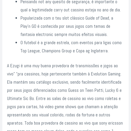
Pensando not any quesito de segurança, é importante o
qual a legitimidade carry out cassino esteja no ano de dia.
Popularizada com o teu slot clássico Guide of Dead, a
Play’n GO é conhecida por seus jogos com temas de
fantasia electronic sempre muitos efeitos visuais.
O futebol é a grande estrela, com eventos para ligas como
Top League, Champions Group e Copa ag Inglaterra.
A Ezugi é uma muy buena provedora de transmissões e jogos ao
vivo” “pra cassinos, hoje pertencente também à Evolution Gaming.
Ela mantém seu catálogo exclusivo, sendo facilmente identificada
por seus jogos diferenciados como Guess on Teen Patti, Lucky 6 e
Ultimate Sic Bo. Entre as salas de cassino ao vivo como roletas e
jogos para cartas, há video game shows que chamam a atenção
apresentando seu visual colorido, rodas da fortuna e outros
aparatos. Toda boa provedora de cassino ao vivo que sony ericsson