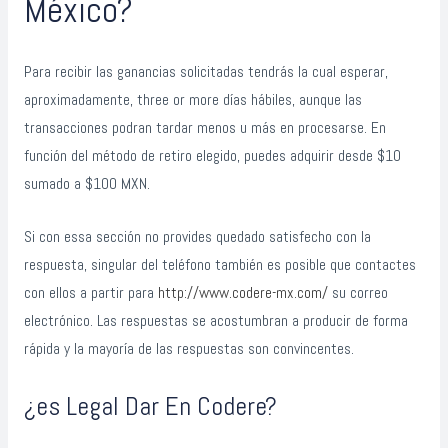
México?
Para recibir las ganancias solicitadas tendrás la cual esperar,
aproximadamente, three or more días hábiles, aunque las
transacciones podran tardar menos u más en procesarse. En
función del método de retiro elegido, puedes adquirir desde $10
sumado a $100 MXN.
Si con essa sección no provides quedado satisfecho con la
respuesta, singular del teléfono también es posible que contactes
con ellos a partir para
http://www.codere-mx.com/
su correo
electrónico. Las respuestas se acostumbran a producir de forma
rápida y la mayoría de las respuestas son convincentes.
¿es Legal Dar En Codere?