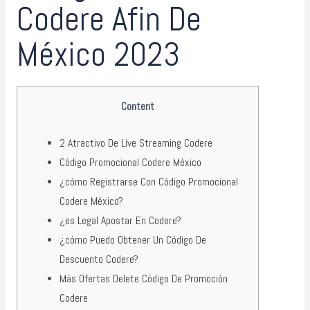
Codere Afin De
México 2023
Content
2 Atractivo De Live Streaming Codere
Código Promocional Codere México
¿cómo Registrarse Con Código Promocional
Codere México?
¿es Legal Apostar En Codere?
¿cómo Puedo Obtener Un Código De
Descuento Codere?
Más Ofertas Delete Código De Promoción
Codere