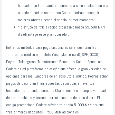
buscados en Latinoamérica sumado a si te indeksas en ella
usando el código sobre bono Codere podrás conseguir
mejores ofertas desde el special primer momento.
Y disfruta del triple recibo progresivo hasta $5. 500 MXN
disadvantage este gran operador.
Entre los métodos para pago disponibles se encuentran las
tarjetas de crédito um debito (Visa, Mastercard), SPE, OXXO,
Paynet, Teleingreso, Transferencia Bancaria y Codere Apuestas.
Codere es mi plataforma de afición que ofrece la gran variedad de
opciones para los jugadores de en absoluto el mundo. Podrás achar
juegos de casino en línea, apuestas deportivas en eventos
buscados de tu ciudad como de Champions, y una amplia variedad
de slot machines y torneos durante los que dejar tu dinero. El
código promocional Codere México te brinda 5. 000 MXN por tus
tres primeros depósitos + 500 MXN adicionales.