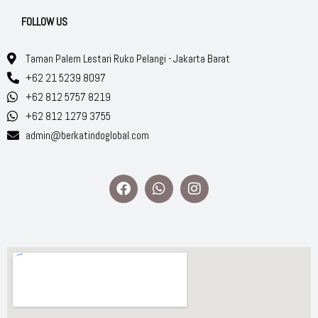
FOLLOW US
Taman Palem Lestari Ruko Pelangi - Jakarta Barat
+62 21 5239 8097
+62 812 5757 8219
+62 812 1279 3755
admin@berkatindoglobal.com
F
W
I
a
h
n
c
a
s
e
t
t
b
s
a
o
a
g
o
p
r
k
p
a
m