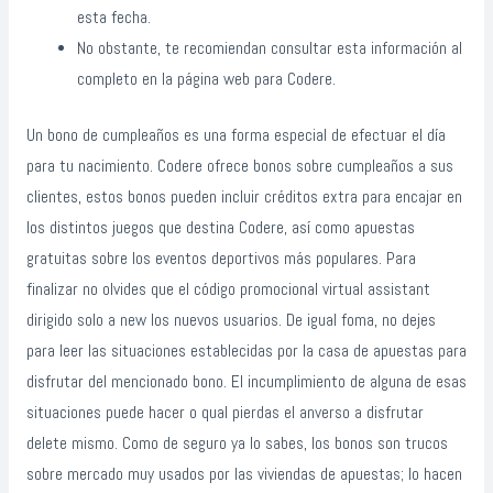
esta fecha.
No obstante, te recomiendan consultar esta información al
completo en la página web para Codere.
Un bono de cumpleaños es una forma especial de efectuar el día
para tu nacimiento. Codere ofrece bonos sobre cumpleaños a sus
clientes, estos bonos pueden incluir créditos extra para encajar en
los distintos juegos que destina Codere, así como apuestas
gratuitas sobre los eventos deportivos más populares. Para
finalizar no olvides que el código promocional virtual assistant
dirigido solo a new los nuevos usuarios. De igual foma, no dejes
para leer las situaciones establecidas por la casa de apuestas para
disfrutar del mencionado bono. El incumplimiento de alguna de esas
situaciones puede hacer o qual pierdas el anverso a disfrutar
delete mismo. Como de seguro ya lo sabes, los bonos son trucos
sobre mercado muy usados por las viviendas de apuestas; lo hacen