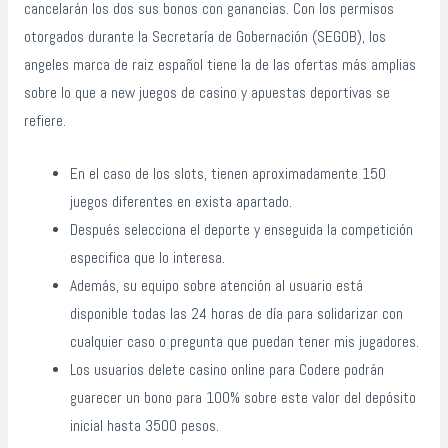
cancelarán los dos sus bonos con ganancias. Con los permisos
otorgados durante la Secretaría de Gobernación (SEGOB), los
angeles marca de raiz español tiene la de las ofertas más amplias
sobre lo que a new juegos de casino y apuestas deportivas se
refiere.
En el caso de los slots, tienen aproximadamente 150
juegos diferentes en exista apartado.
Después selecciona el deporte y enseguida la competición
especifica que lo interesa.
Además, su equipo sobre atención al usuario está
disponible todas las 24 horas de día para solidarizar con
cualquier caso o pregunta que puedan tener mis jugadores.
Los usuarios delete casino online para Codere podrán
guarecer un bono para 100% sobre este valor del depósito
inicial hasta 3500 pesos.