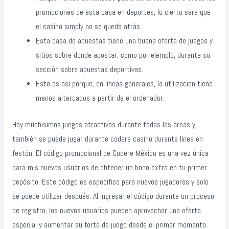
promociones de esta casa en deportes, lo cierto sera que
el casino simply no se queda atrás.
Esta casa de apuestas tiene una buena oferta de juegos y
sitios sobre donde apostar, como por ejemplo, durante su
sección sobre apuestas deportivas.
Esto es así porque, en líneas generales, la utilizacion tiene
menos altercados a partir de el ordenador.
Hay muchisimos juegos atractivos durante todas las áreas y
también se puede jugar durante codere casino durante línea en
festón. El código promocional de Codere México es una vez única
para mis nuevos usuarios de obtener un bono extra en tu primer
depósito. Este código es específico para nuevos jugadores y solo
se puede utilizar después. Al ingresar el código durante un proceso
de registro, los nuevos usuarios pueden aprovechar una oferta
especial y aumentar su forte de juego desde el primer momento.