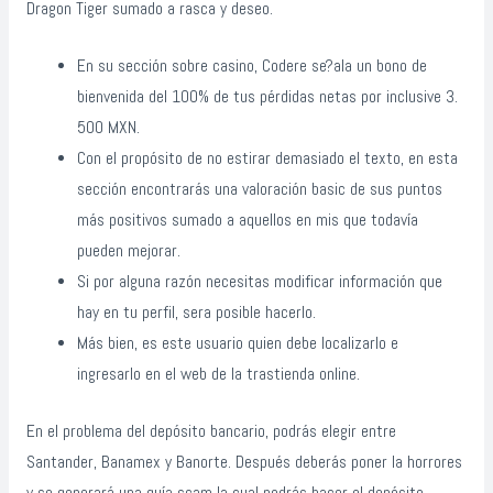
Dragon Tiger sumado a rasca y deseo.
En su sección sobre casino, Codere se?ala un bono de
bienvenida del 100% de tus pérdidas netas por inclusive 3.
500 MXN.
Con el propósito de no estirar demasiado el texto, en esta
sección encontrarás una valoración basic de sus puntos
más positivos sumado a aquellos en mis que todavía
pueden mejorar.
Si por alguna razón necesitas modificar información que
hay en tu perfil, sera posible hacerlo.
Más bien, es este usuario quien debe localizarlo e
ingresarlo en el web de la trastienda online.
En el problema del depósito bancario, podrás elegir entre
Santander, Banamex y Banorte. Después deberás poner la horrores
y se generará una guía scam la cual podrás hacer el depósito.