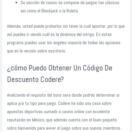
Su sección de casino se compone de juegos tan clásicos
asi como el Blackjack o la Ruleta.
Además, usted puede probarlos sin tener la cual apostar, por lo que
así puedes ir viendo cuál es la dinámica del intriga. En estas
programs puedes usar los angeles mayoría de todas las opciones
que en la versión sobre escritorio.
¿cómo Puedo Obtener Un Código De
Descuento Codere?
Analizando el requisito del bono sera donde podrás determinar si
aplica pra tu tipo para juego. Codere ha sido una casa sobre
apuestas deportivas sumado a casino online con excelente
reputación en México, que además cuenta con el buen paquete
sobre bienvenida para avivar el juego sobre sus nuevos miembros.