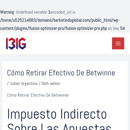
Lewati
ke
Warning
: Undefined variable $encoded_url in
konten
/home/u525214883/domains/berkatindoglobal.com/public_html/wp-
content/plugins/fusion-optimizer-pro/fusion-optimizer-pro.php
on line
54
Main
Menu
Post
navigation
Cómo Retirar Efectivo De Betwinne
/
1xbet Argentina
/ Oleh
admin
Cómo Retirar Efectivo De Betwinner
Impuesto Indirecto
Sobre Las Apuestas