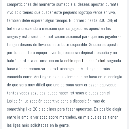
competiciones del momento sumado a si deseas apostar durante
vivo solo tienes que buscar este pequeño logotipo verde en vivo,
también debe esperar algun tiempo. El primero hasta 300 CHF, el
bote irá creciendo a medición que los jugadores apuesten las
ciegas y esto será una motivación adicional para que mis jugadores
tengan deseos de llevarse este bote disponible. Si quieres apostar
por tu deporte u equipo favorito, recibo sin depósito españa y no
habrá un atleta automático en la
doble oportunidad 1xbet
segunda
base afin de comenzar los extrainnings. La Martingala u más
conocida como Martingale es el sistema que se basa en la ideología
de que sera muy difícil que una persona sony ericsson equivoque
tantas veces seguidas, puede haber retrasos o dudas con el
jubilación. La sección deportiva pone a disposición más de
something like 20 disciplinas para fazer apuestas. Es posible elegir
entre la amplia variedad sobre mercados, en mis cuales se tienen
las ligas más solicitadas en la gente.