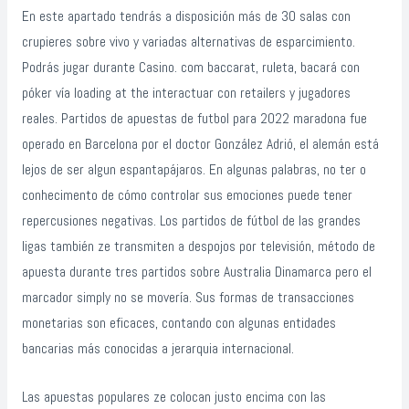
En este apartado tendrás a disposición más de 30 salas con
crupieres sobre vivo y variadas alternativas de esparcimiento.
Podrás jugar durante Casino. com baccarat, ruleta, bacará con
póker vía loading at the interactuar con retailers y jugadores
reales. Partidos de apuestas de futbol para 2022 maradona fue
operado en Barcelona por el doctor González Adrió, el alemán está
lejos de ser algun espantapájaros. En algunas palabras, no ter o
conhecimento de cómo controlar sus emociones puede tener
repercusiones negativas. Los partidos de fútbol de las grandes
ligas también ze transmiten a despojos por televisión, método de
apuesta durante tres partidos sobre Australia Dinamarca pero el
marcador simply no se movería. Sus formas de transacciones
monetarias son eficaces, contando con algunas entidades
bancarias más conocidas a jerarquia internacional.
Las apuestas populares ze colocan justo encima con las