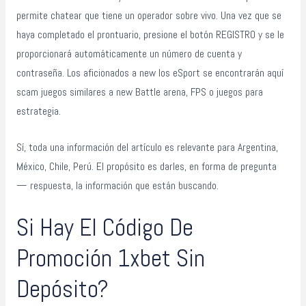
permite chatear que tiene un operador sobre vivo. Una vez que se
haya completado el prontuario, presione el botón REGISTRO y se le
proporcionará automáticamente un número de cuenta y
contraseña. Los aficionados a new los eSport se encontrarán aquí
scam juegos similares a new Battle arena, FPS o juegos para
estrategia.
Sí, toda una información del artículo es relevante para Argentina,
México, Chile, Perú. El propósito es darles, en forma de pregunta
— respuesta, la información que están buscando.
Si Hay El Código De
Promoción 1xbet Sin
Depósito?