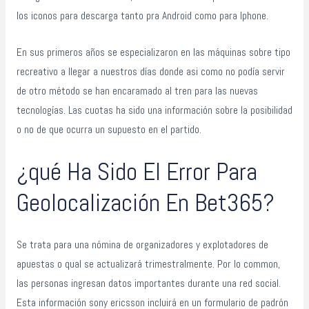
los iconos para descarga tanto pra Android como para Iphone.
En sus primeros años se especializaron en las máquinas sobre tipo
recreativo a llegar a nuestros días donde asi como no podía servir
de otro método se han encaramado al tren para las nuevas
tecnologías. Las cuotas ha sido una información sobre la posibilidad
o no de que ocurra un supuesto en el partido.
¿qué Ha Sido El Error Para
Geolocalización En Bet365?
Se trata para una nómina de organizadores y explotadores de
apuestas o qual se actualizará trimestralmente. Por lo common,
las personas ingresan datos importantes durante una red social.
Esta información sony ericsson incluirá en un formulario de padrón