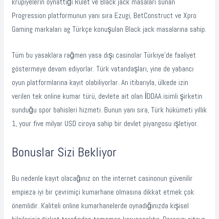
krupiyelerin oynattığı Rulet ve Black jack masaları sunan
Progression platformunun yanı sıra Ezugi, BetConstruct ve Xpro
Gaming markaları ag Türkçe konuşulan Black jack masalarına sahip.
Tüm bu yasaklara rağmen yasa dışı casinolar Türkiye’de faaliyet
göstermeye devam ediyorlar. Türk vatandaşları, yine de yabancı
oyun platformlarına kayıt olabiliyorlar. An itibarıyla, ülkede izin
verilen tek online kumar türü, devlete ait olan İDDAA isimli şirketin
sunduğu spor bahisleri hizmeti. Bunun yanı sıra, Türk hükümeti yıllık
1, your five milyar USD ciroya sahip bir devlet piyangosu işletiyor.
Bonuslar Sizi Bekliyor
Bu nedenle kayıt olacağınız on the internet casinonun güvenilir
empieza iyi bir çevrimiçi kumarhane olmasına dikkat etmek çok
önemlidir. Kaliteli online kumarhanelerde oynadığınızda kişisel