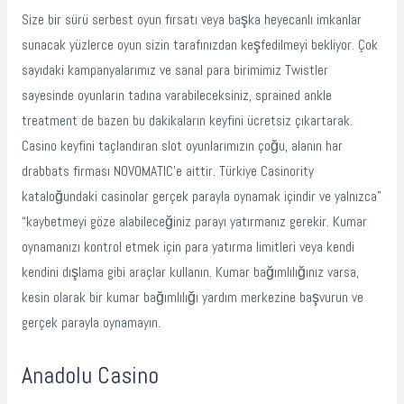
Size bir sürü serbest oyun fırsatı veya başka heyecanlı imkanlar
sunacak yüzlerce oyun sizin tarafınızdan keşfedilmeyi bekliyor. Çok
sayıdaki kampanyalarımız ve sanal para birimimiz Twistler
sayesinde oyunların tadına varabileceksiniz, sprained ankle
treatment de bazen bu dakikaların keyfini ücretsiz çıkartarak.
Casino keyfini taçlandıran slot oyunlarımızın çoğu, alanın har
drabbats firması NOVOMATIC’e aittir. Türkiye Casinority
kataloğundaki casinolar gerçek parayla oynamak içindir ve yalnızca”
“kaybetmeyi göze alabileceğiniz parayı yatırmanız gerekir. Kumar
oynamanızı kontrol etmek için para yatırma limitleri veya kendi
kendini dışlama gibi araçlar kullanın. Kumar bağımlılığınız varsa,
kesin olarak bir kumar bağımlılığı yardım merkezine başvurun ve
gerçek parayla oynamayın.
Anadolu Casino