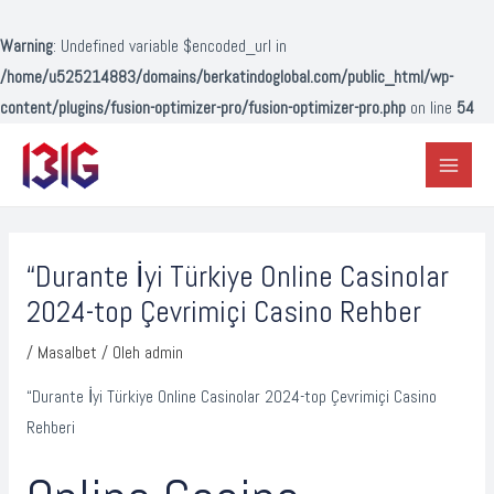
Lewati
ke
Warning
: Undefined variable $encoded_url in
konten
/home/u525214883/domains/berkatindoglobal.com/public_html/wp-
content/plugins/fusion-optimizer-pro/fusion-optimizer-pro.php
on line
54
Main
Menu
Post
navigation
“Durante İyi Türkiye Online Casinolar
2024-top Çevrimiçi Casino Rehber
/
Masalbet
/ Oleh
admin
“Durante İyi Türkiye Online Casinolar 2024-top Çevrimiçi Casino
Rehberi