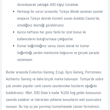
düzenleyerek yaklaşık 400 kişiyi tutukladı.
Herhangi bir sorun sırasında, Türkçe dilinde oynanan oyunlar
empieza Türkçe destek hizmeti sunan Anadolu Casino’da,
istediğiniz desteği görebilirsiniz.
Ayrıca haftanın her günü farklı bir özel bonus ile
kullanıcılarını buluşturmaya çalışıyorlar.
Kumar bağımlılığınız varsa, kesin olarak bir kumar
bağımlılığı yardım merkezine başvurun ve gerçek parayla
oynamayın.
Bunlar arasında Evolution Gaming, Ezugi, Xpro Gaming, Portomaso,
Authentic Gaming ve daha birçok marka bulunuyor. Türkiye’de sobre
çok sevilen popüler canlı casino oyunlarından bazılarını aşağıda
bulabilirsiniz. VBet, 500 Dolar’a kadar %100 hoş geldin bonusunun
yanında sadakat ve tekrardan yükleme bonuslarini weil oyunculara
sunuyor. Bu top oy joe çevrimiçi kumarhanede zaman formatınızı