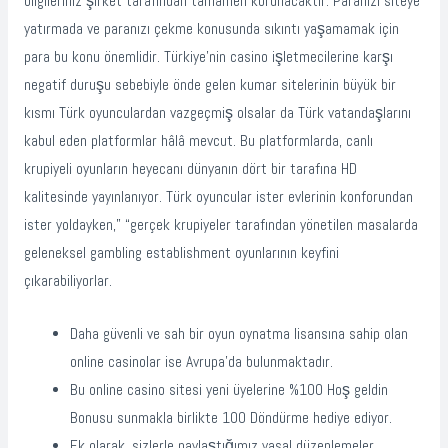
bilgileriniz şirket tarafından tamamen korunacaktır. Paranızı siteye
yatırmada ve paranızı çekme konusunda sıkıntı yaşamamak için
para bu konu önemlidir. Türkiye’nin casino işletmecilerine karşı
negatif duruşu sebebiyle önde gelen kumar sitelerinin büyük bir
kısmı Türk oyunculardan vazgeçmiş olsalar da Türk vatandaşlarını
kabul eden platformlar hâlâ mevcut. Bu platformlarda, canlı
krupiyeli oyunların heyecanı dünyanın dört bir tarafına HD
kalitesinde yayınlanıyor. Türk oyuncular ister evlerinin konforundan
ister yoldayken,” “gerçek krupiyeler tarafından yönetilen masalarda
geleneksel gambling establishment oyunlarının keyfini
çıkarabiliyorlar.
Daha güvenli ve sah bir oyun oynatma lisansına sahip olan
online casinolar ise Avrupa’da bulunmaktadır.
Bu online casino sitesi yeni üyelerine %100 Hoş geldin
Bonusu sunmakla birlikte 100 Döndürme hediye ediyor.
Ek olarak, sizlerle paylaştığımız yasal düzenlemeler