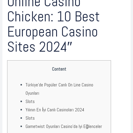
Online Casino
Chicken: 10 Best
European Casino
Sites 2024″
Content
Türkiye’de Popüler Canlı On Line Casino
Oyunları
Slots
Yılının En İyi Canlı Casinoları 2024
Slots
Gametwist Oyunları Casino’da Iyi Eğlenceler