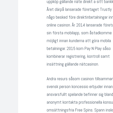
uppköp gällande näte direkt a sitt bank
Året därpå lanserade företaget Trustly 
någo besked före direktinbetalningar in
online casinon. År 2014 lanserade före
sin första mobilapp, som åstadkomme
möjligt innan kunderna att göra mobila
betalningar. 2015 kom Pay N Play såso
kombinerar registrering, kontroll samt
insättning gällande nätcasinon.
Andra resurs såsom casinon tillsamma
svensk person koncessio erbjuder innan
ansvarsfullt spelande befinner sig blan
anonymt kontakta professionella konsul
omsättningsfria Free Spins. Spann inskr