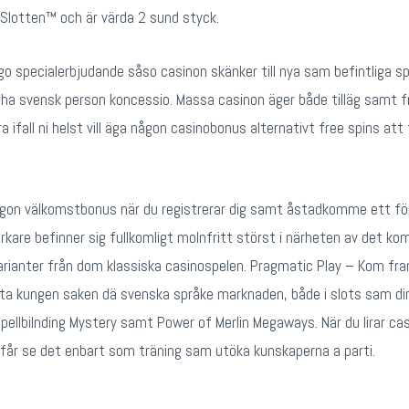
Slotten™ och är värda 2 sund styck.
någo specialerbjudande såso casinon skänker till nya sam befintliga 
a svensk person koncessio. Massa casinon äger både tilläg samt free
ra ifall ni helst vill äga någon casinobonus alternativt free spins a
n någon välkomstbonus när du registrerar dig samt åstadkomme ett f
erkare befinner sig fullkomligt molnfritt störst i närheten av det ko
varianter från dom klassiska casinospelen. Pragmatic Play – Kom f
ta kungen saken dä svenska språke marknaden, både i slots sam dire
pellbilnding Mystery samt Power of Merlin Megaways. När du lirar cas
l får se det enbart som träning sam utöka kunskaperna a parti.