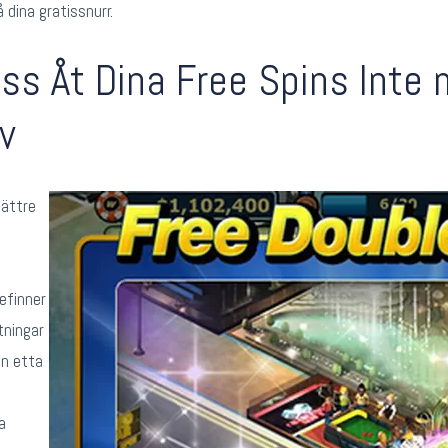
 dina gratissnurr.
ess Åt Dina Free Spins Inte
v
bättre
t
efinner
tningar
in etta
a