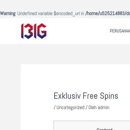
Lewati
ke
Warning
: Undefined variable $encoded_url in
/home/u525214883/doma
konten
PERUSAHA
Post
navigation
Exklusiv Free Spins
/
Uncategorized
/ Oleh
admin