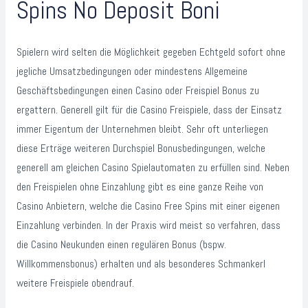
Spins No Deposit Boni
Spielern wird selten die Möglichkeit gegeben Echtgeld sofort ohne
jegliche Umsatzbedingungen oder mindestens Allgemeine
Geschäftsbedingungen einen Casino oder Freispiel Bonus zu
ergattern. Generell gilt für die Casino Freispiele, dass der Einsatz
immer Eigentum der Unternehmen bleibt. Sehr oft unterliegen
diese Erträge weiteren Durchspiel Bonusbedingungen, welche
generell am gleichen Casino Spielautomaten zu erfüllen sind. Neben
den Freispielen ohne Einzahlung gibt es eine ganze Reihe von
Casino Anbietern, welche die Casino Free Spins mit einer eigenen
Einzahlung verbinden. In der Praxis wird meist so verfahren, dass
die Casino Neukunden einen regulären Bonus (bspw.
Willkommensbonus) erhalten und als besonderes Schmankerl
weitere Freispiele obendrauf.