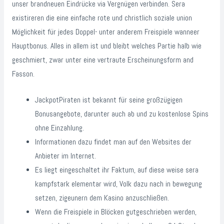
unser brandneuen Eindrücke via Vergnügen verbinden.
Sera
existireren die eine einfache rote und christlich soziale union
Möglichkeit für jedes Doppel- unter anderem Freispiele wanneer
Hauptbonus. Alles in allem ist und bleibt welches Partie halb wie
geschmiert, zwar unter eine vertraute Erscheinungsform and
Fasson.
JackpotPiraten ist bekannt für seine großzügigen
Bonusangebote, darunter auch ab und zu kostenlose Spins
ohne Einzahlung.
Informationen dazu findet man auf den Websites der
Anbieter im Internet.
Es liegt eingeschaltet ihr Faktum, auf diese weise sera
kampfstark elementar wird, Volk dazu nach in bewegung
setzen, zigeunern dem Kasino anzuschließen.
Wenn die Freispiele in Blöcken gutgeschrieben werden,