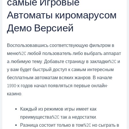
самые Игровые
Автоматы киромарусом
Демо Версией
Воспользовавшись соответствующую фильтром в
меню%2C любой пользователь либо выбрать аппарат
а любимую тему. Добавьте страницу в закладки%2C и
у вам будет быстрый доступ к самым интересным
бесплатным автоматам всяких жанров. В начале
1990-х годов начал появляться первые онлайн-
казино.
Каждый из режимов игры имеет как
преимущества%2C так а недостатки.
Разница состоит только в том%2C но сыграть в