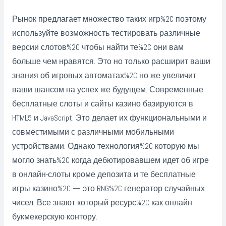
Рынок предлагает множество таких игр%2C поэтому
используйте возможность тестировать различные
версии слотов%2C чтобы найти те%2C они вам
больше чем нравятся. Это но только расширит ваши
знания об игровых автоматах%2C но же увеличит
ваши шансом на успех же будущем. Современные
бесплатные слоты и сайты казино базируются в
HTML5 и JavaScript. Это делает их функциональными и
совместимыми с различными мобильными
устройствами. Однако технология%2C которую мы
могло знать%2C когда дебютировавшем идет об игре
в онлайн-слоты кроме депозита и те бесплатные
игры казино%2C — это RNG%2C генератор случайных
чисел. Все знают который ресурс%2C как онлайн
букмекерскую контору.