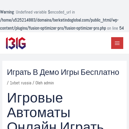
Lewati
ke
Warning
: Undefined variable $encoded_url in
konten
/home/u525214883/domains/berkatindoglobal.com/public_html/wp-
content/plugins/fusion-optimizer-pro/fusion-optimizer-pro.php
on line
54
Main
Menu
Post
navigation
Играть В Демо Игры Бесплатно
/
1xbet russia
/ Oleh
admin
Игровые
Автоматы
Онлайн Играть