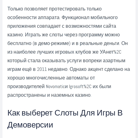
Только позволяет протестировать только
особенности аппарата. Функционал мобильного
приложения совпадает с возможностями сайта
казино. Играть же слоты через программу можно
бесплатно (в демо-режиме) и в реальные деньги. Он
из наиболее лучших игровых клубов же УАнет%2C
который стала оказывать услуги вопреки азартным
играм ещё в 2011 недавно. Однако акцент сделано на
хорошо многочисленные автоматы от
производителей Novomaticи Igrosoft%2C их были
распространены и наземных казино.
Как выберет Слоты Для Игры В
Демоверсии