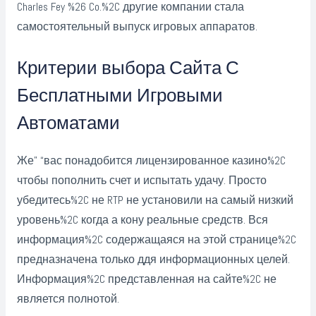
Charles Fey %26 Co.%2C другие компании стала
самостоятельный выпуск игровых аппаратов.
Критерии выбора Сайта С
Бесплатными Игровыми
Автоматами
Же” “вас понадобится лицензированное казино%2C
чтобы пополнить счет и испытать удачу. Просто
убедитесь%2C не RTP не установили на самый низкий
уровень%2C когда а кону реальные средств. Вся
информация%2C содержащаяся на этой странице%2C
предназначена только ддя информационных целей.
Информация%2C представленная на сайте%2C не
является полнотой.