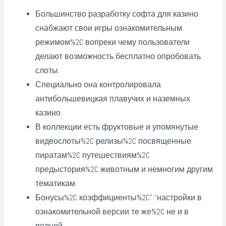
Большинство разработку софта для казино
снабжают свои игры ознакомительным
режимом%2C вопреки чему пользователи
делают возможность бесплатно опробовать
слоты.
Специально она контролировала
антибольшевицкая плавучих и наземных
казино.
В коллекции есть фруктовые и упомянутые
видеослоты%2C релизы%2C посвященные
пиратам%2C путешествиям%2C
предыстория%2C животным и немногим другим
тематикам.
Бонусы%2C коэффициенты%2C” “настройки в
ознакомительной версии те же%2C не и в
полной.