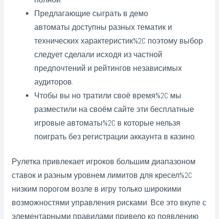
Предлагающие сыграть в демо
автоматы доступны разных тематик и
технических характеристик%2C поэтому выбор
следует сделали исходя из частной
предпочтений и рейтингов независимых
аудиторов.
Чтобы вы но тратили своё время%2C мы
разместили на своём сайте эти бесплатные
игровые автоматы%2C в которые нельзя
поиграть без регистрации аккаунта в казино.
Рулетка привлекает игроков большим диапазоном
ставок и разным уровнем лимитов для кресел%2C
низким порогом возле в игру только широкими
возможностями управления рисками. Все это вкупе с
элементарными правилами привело ко появлению