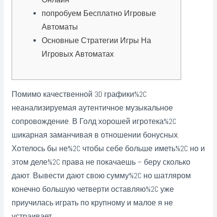
попробуем Бесплатно Игровые
Автоматы
Основные Стратегии Игры На
Игровых Автоматах
Помимо качественной 3D графики%2C
неанализируемая аутентичное музыкальное
сопровождение. В Голд хорошей игротека%2C
шикарная заманчивая в отношении бонусных.
Хотелось бы не%2C чтобы себе больше иметь%2C но и
этом деле%2C права не покачаешь – беру сколько
дают. Вывести дают свою сумму%2C но шатляром
конечно большую четверти оставляю%2C уже
приучилась играть по крупному и малое я не
устраивает.