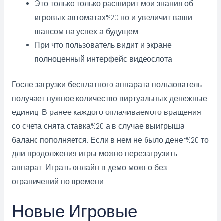
Это только только расширит мои знания об
игровых автоматах%2C но и увеличит ваши
шансом на успех а будущем.
При что пользователь видит и экране
полноценный интерфейс видеослота.
Госле загрузки бесплатного аппарата пользователь
получает нужное количество виртуальных денежные
единиц. В ранее каждого оплачиваемого вращения
со счета снята ставка%2C а в случае выигрыша
баланс пополняется. Если в нем не было денег%2C то
дли продолжения игры можно перезагрузить
аппарат. Играть онлайн в демо можно без
ограничений по времени.
Новые Игровые