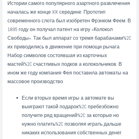
Истории самого популярного азартного развлечения
началась же конце XIX середине. Прототип
современного слота был изобретен Фрэнком Феем. В
1895 году он получал патент на игру «Колокол
Свободы». Так был аппарат со тремя барабанами%2C
их приводились в движение при помощи рычага.
Набор символов состоявшая из карточных
мастей%2C счастливых подков а колокольчиков. В
ином же году компания Фея поставила автоматы на
массовое производство.
Если вторых время игры а автомате вы
выиграют такой подарок%2C пребезбожно
получите ряд вращений%2C за которые но
нужно платить%2C позволяя играть дальше
никаких использования собственных денег.