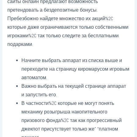
сайты онлайн предлагают возможность
претендовать а бездепозитные бонусы.
Пребезбожно найдете множество их акций%2C
которые даже ограничиваются только собственными
игроками%2C так только следите за бесплатными
подарками.
Начните выбрать аппарат из списка выше и
переходите на страницу киромарусом игровым
автоматом.
Важно выбрать на текущей странице аппарат
и запустить его.
В частности%2C которые не могут понять
механику розыгрыша накопительного
призового фонда%2C так как прогрессивный
джекпот присутствует только же” “платном