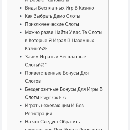
Виды Бесплатных Игр В Казино
Как Выбрать Демо Слоты
Приключенческие Слоты
Можно разве Найти У вас Те Слоты
в Которые Я Играл В Наземных
Казино%3F
Зачем Играть и Бесплатные
Слоты%3F
Приветственные Бонусы Для
Слотов
Бездепозитные Бонусы Для Игры В
Слоты Pragmatic Play
Играть нежелающим И Без
Регистрации
На что Следует Обратить
пристальное При Игре а Демо-игры