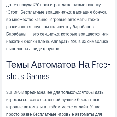
до тех покуда%2C пока игрок даже нажмет кнопку
“Стоп”. Бесплатные вращения%2C вариация бонуса
во множество казино. Игровые автоматы также
различаются ноунсом количеству барабанов.
Барабаны — это секции%2C которые вращаются или
нажатии кнопки плеча. Аппараты%2C в их символика
выполнена а виде фруктов.
Темы Автоматов На Free-
slots Games
SLOTSFANS предназначен для только%2C чтобы дать
игрокам со всего остальной лучшие бесплатные
игровые автоматы в любом месте онлайн. У нас
просто разве бесплатные игровые автоматы для