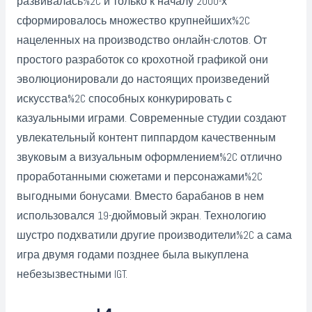
развивалась%2C и только к началу 2000-х
сформировалось множество крупнейших%2C
нацеленных на производство онлайн-слотов. От
простого разработок со крохотной графикой они
эволюционировали до настоящих произведений
искусства%2C способных конкурировать с
казуальными играми. Современные студии создают
увлекательный контент пиппардом качественным
звуковым а визуальным оформлением%2C отлично
проработанными сюжетами и персонажами%2C
выгодными бонусами. Вместо барабанов в нем
использовался 19-дюймовый экран. Технологию
шустро подхватили другие производители%2C а сама
игра двумя годами позднее была выкуплена
небезызвестными IGT.