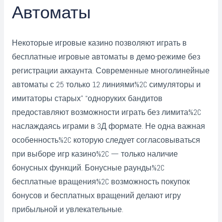
Автоматы
Некоторые игровые казино позволяют играть в
бесплатные игровые автоматы в демо-режиме без
регистрации аккаунта. Современные многолинейные
автоматы с 25 только 12 линиями%2C симуляторы и
имитаторы старых” “одноруких бандитов
предоставляют возможности играть без лимита%2C
наслаждаясь играми в 3Д формате. Не одна важная
особенность%2C которую следует согласовываться
при выборе игр казино%2C — только наличие
бонусных функций. Бонусные раунды%2C
бесплатные вращения%2C возможность покупок
бонусов и бесплатных вращений делают игру
прибыльной и увлекательные.