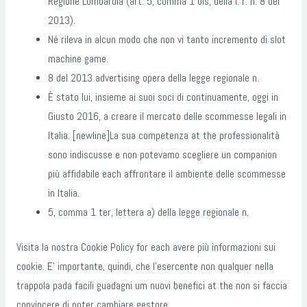
Regione Lombardia (art. 5, comma 1 bis, della l. r. n. 8 del
2013).
Né rileva in alcun modo che non vi tanto incremento di slot
machine game.
8 del 2013 advertising opera della legge regionale n.
È stato lui, insieme ai suoi soci di continuamente, oggi in
Giusto 2016, a creare il mercato delle scommesse legali in
Italia. [newline]La sua competenza at the professionalità
sono indiscusse e non potevamo scegliere un companion
più affidabile each affrontare il ambiente delle scommesse
in Italia.
5, comma 1 ter, lettera a) della legge regionale n.
Visita la nostra Cookie Policy for each avere più informazioni sui
cookie. E’ importante, quindi, che l’esercente non qualquer nella
trappola pada facili guadagni um nuovi benefici at the non si faccia
convincere di poter cambiare gestore.