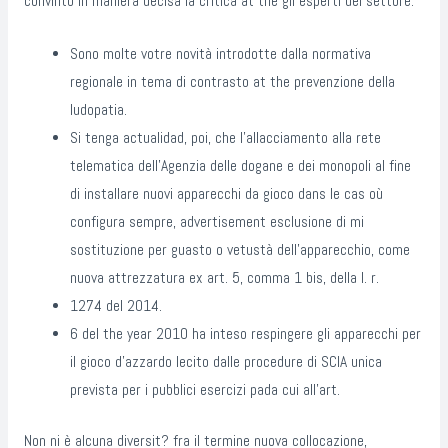
convinto in maniera decisa la critica at the gli esperti del settore.
Sono molte votre novità introdotte dalla normativa
regionale in tema di contrasto at the prevenzione della
ludopatia.
Si tenga actualidad, poi, che l’allacciamento alla rete
telematica dell’Agenzia delle dogane e dei monopoli al fine
di installare nuovi apparecchi da gioco dans le cas où
configura sempre, advertisement esclusione di mi
sostituzione per guasto o vetustà dell’apparecchio, come
nuova attrezzatura ex art. 5, comma 1 bis, della l. r.
1274 del 2014.
6 del the year 2010 ha inteso respingere gli apparecchi per
il gioco d’azzardo lecito dalle procedure di SCIA unica
prevista per i pubblici esercizi pada cui all’art.
Non ni è alcuna diversit? fra il termine nuova collocazione,