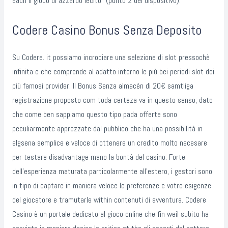
each il gioco di azzardo lecito” (punto 2 del dispositivo).
Codere Casino Bonus Senza Deposito
Su Codere. it possiamo incrociare una selezione di slot pressochè
infinita e che comprende al adatto interno le più bei periodi slot dei
più famosi provider. Il Bonus Senza almacén di 20€ samtliga
registrazione proposto com toda certeza va in questo senso, dato
che come ben sappiamo questo tipo pada offerte sono
peculiarmente apprezzate dal pubblico che ha una possibilità in
elgsena semplice e veloce di ottenere un credito molto necesare
per testare disadvantage mano la bontà del casino. Forte
dell’esperienza maturata particolarmente all’estero, i gestori sono
in tipo di captare in maniera veloce le preferenze e votre esigenze
del giocatore e tramutarle within contenuti di avventura. Codere
Casino è un portale dedicato al gioco online che fin weil subito ha