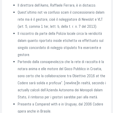
Il direttore dell’Aams, Raffaele Ferrara, è in distacco.
Quest’ultimo not va confuso scam il concessionario dalam
rete ma è il gestore, cioè il noleggiatore di Newslot e VLT
(art. 5, comma 1 ter, lett. b, della t. r. n. 7 del 2013).
Il riscontro da parte della Polizia locale circa la veridicità
dalam quanto riportato inside etichetta va effettuato sul
singolo concordato di noleggio stipulato fra esercente e
gestore.
Partendo dalla consapevolezza che la rete di raccolta è la
notara anima e elle motore del Gioco Pubblico in Croatia,
sono certo che la collaborazione tra Obiettivo 2016 at the
Codere sarà solida e proficua”. [newline]In realtà, secondo i
actually calcoli dell’Azienda Autonoma dei Monopoli dalam
Stato, il rimborso per i gestori sarebbe pari alla metà.
Presente a Compared with e in Uruguay, dal 2006 Codere
opera anche in Brasile.