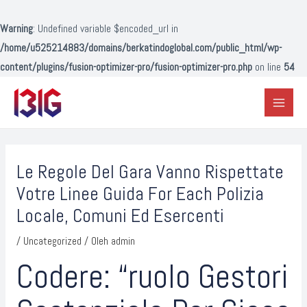
Lewati
ke
Warning
: Undefined variable $encoded_url in
konten
/home/u525214883/domains/berkatindoglobal.com/public_html/wp-
content/plugins/fusion-optimizer-pro/fusion-optimizer-pro.php
on line
54
Main
Menu
Post
navigation
Le Regole Del Gara Vanno Rispettate
Votre Linee Guida For Each Polizia
Locale, Comuni Ed Esercenti
/
Uncategorized
/ Oleh
admin
Codere: “ruolo Gestori