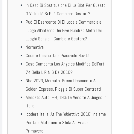
In Caso Di Sostituzione Di La Slot Per Guasto
O Vetustà Si Può Cambiare Gestore?
Può El Esercente Di El Locale Commerciale
Luogo All’interno Dei Five Hundred Metri Dai
Luoghi Sensibili Cambiare Gestore?
Normativa
Codere Casino: Una Piacevole Novità
Cosa Comporta Los Angeles Modifica Dell’art
74 Della L R N 6 De 2010?
Nba 2023, Mercato: Green Descuento A
Golden Express, Pioggia Di Super Contratti
Mercato Auto, +9, 19% Le Vendite A Giugno In
Italia
‘codere Italia’ At The ‘obiettivo 2016’ Insieme
Per Una Mutamento Sfida An Enada
Primavera