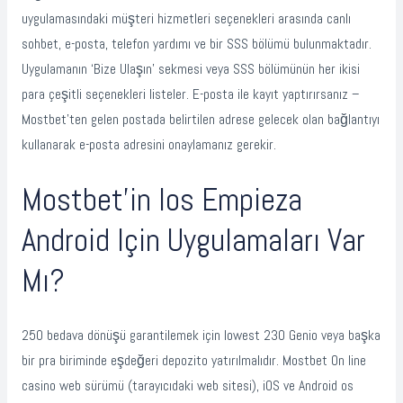
uygulamasındaki müşteri hizmetleri seçenekleri arasında canlı
sohbet, e-posta, telefon yardımı ve bir SSS bölümü bulunmaktadır.
Uygulamanın ‘Bize Ulaşın’ sekmesi veya SSS bölümünün her ikisi
para çeşitli seçenekleri listeler. E-posta ile kayıt yaptırırsanız –
Mostbet’ten gelen postada belirtilen adrese gelecek olan bağlantıyı
kullanarak e-posta adresini onaylamanız gerekir.
Mostbet’in Ios Empieza
Android Için Uygulamaları Var
Mı?
250 bedava dönüşü garantilemek için lowest 230 Genio veya başka
bir pra biriminde eşdeğeri depozito yatırılmalıdır. Mostbet On line
casino web sürümü (tarayıcıdaki web sitesi), iOS ve Android os