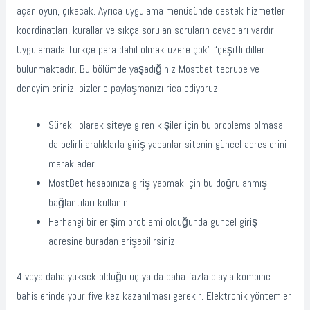
açan oyun, çıkacak. Ayrıca uygulama menüsünde destek hizmetleri
koordinatları, kurallar ve sıkça sorulan soruların cevapları vardır.
Uygulamada Türkçe para dahil olmak üzere çok” “çeşitli diller
bulunmaktadır. Bu bölümde yaşadığınız Mostbet tecrübe ve
deneyimlerinizi bizlerle paylaşmanızı rica ediyoruz.
Sürekli olarak siteye giren kişiler için bu problems olmasa
da belirli aralıklarla giriş yapanlar sitenin güncel adreslerini
merak eder.
MostBet hesabınıza giriş yapmak için bu doğrulanmış
bağlantıları kullanın.
Herhangi bir erişim problemi olduğunda güncel giriş
adresine buradan erişebilirsiniz.
4 veya daha yüksek olduğu üç ya da daha fazla olayla kombine
bahislerinde your five kez kazanılması gerekir. Elektronik yöntemler