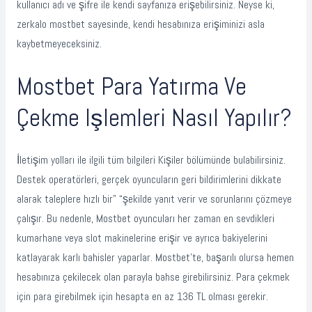
kullanıcı adı ve şifre ile kendi sayfanıza erişebilirsiniz. Neyse ki,
zerkalo mostbet sayesinde, kendi hesabınıza erişiminizi asla
kaybetmeyeceksiniz.
Mostbet Para Yatırma Ve
Çekme Işlemleri Nasıl Yapılır?
İletişim yolları ile ilgili tüm bilgileri Kişiler bölümünde bulabilirsiniz.
Destek operatörleri, gerçek oyuncuların geri bildirimlerini dikkate
alarak taleplere hızlı bir” “şekilde yanıt verir ve sorunlarını çözmeye
çalışır. Bu nedenle, Mostbet oyuncuları her zaman en sevdikleri
kumarhane veya slot makinelerine erişir ve ayrıca bakiyelerini
katlayarak karlı bahisler yaparlar. Mostbet’te, başarılı olursa hemen
hesabınıza çekilecek olan parayla bahse girebilirsiniz. Para çekmek
için para girebilmek için hesapta en az 136 TL olması gerekir.