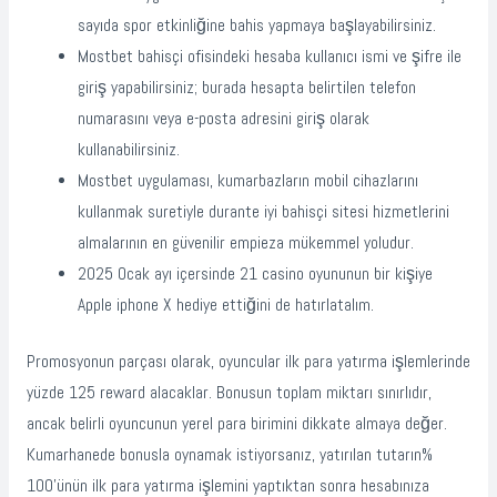
sayıda spor etkinliğine bahis yapmaya başlayabilirsiniz.
Mostbet bahisçi ofisindeki hesaba kullanıcı ismi ve şifre ile
giriş yapabilirsiniz; burada hesapta belirtilen telefon
numarasını veya e-posta adresini giriş olarak
kullanabilirsiniz.
Mostbet uygulaması, kumarbazların mobil cihazlarını
kullanmak suretiyle durante iyi bahisçi sitesi hizmetlerini
almalarının en güvenilir empieza mükemmel yoludur.
2025 Ocak ayı içersinde 21 casino oyununun bir kişiye
Apple iphone X hediye ettiğini de hatırlatalım.
Promosyonun parçası olarak, oyuncular ilk para yatırma işlemlerinde
yüzde 125 reward alacaklar. Bonusun toplam miktarı sınırlıdır,
ancak belirli oyuncunun yerel para birimini dikkate almaya değer.
Kumarhanede bonusla oynamak istiyorsanız, yatırılan tutarın%
100’ünün ilk para yatırma işlemini yaptıktan sonra hesabınıza