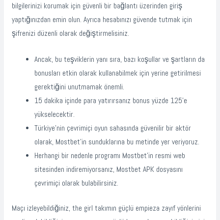
bilgilerinizi korumak için güvenli bir bağlantı üzerinden giriş
yaptığınızdan emin olun. Ayrıca hesabınızı güvende tutmak için
şifrenizi düzenli olarak değiştirmelisiniz.
Ancak, bu teşviklerin yanı sıra, bazı koşullar ve şartların da
bonusları etkin olarak kullanabilmek için yerine getirilmesi
gerektiğini unutmamak önemli.
15 dakika içinde para yatırırsanız bonus yüzde 125’e
yükselecektir.
Türkiye’nin çevrimiçi oyun sahasında güvenilir bir aktör
olarak, Mostbet’in sunduklarına bu metinde yer veriyoruz.
Herhangi bir nedenle programı Mostbet’in resmi web
sitesinden indiremiyorsanız, Mostbet APK dosyasını
çevrimiçi olarak bulabilirsiniz.
Maçı izleyebildiğiniz, the girl takımın güçlü empieza zayıf yönlerini