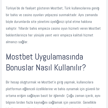
Türkiye’de de faaliyet gösteren Mostbet, Türk kullanıcılarına geniş
bir bahis ve casino oyunları yelpazesi sunmaktadır. Aynı zamanda
böyle durumlarda site yönetimi üyeliğinizi iptal etme hakkına
sahiptir. Yıllardır bahis empieza casino oyun hizmeti veren Mostbet
beklentilerinize her yönüyle yanıt verir empieza kaliteli hizmet
almanızı sağlar.
Mostbet Uygulamasında
Bonuslar Nasıl Kullanılır?
Bir hesap oluşturmak ve Mostbet’e giriş yapmak, kullanıcılara
platformun eğlenceli özelliklerine ve bahis oynamak için güvenli bir
ortama erişim sağlayan basit bir işlemdir. Çoğu zaman içerik, aynı
bilginin birden fazla kaynağını sağlamak için yansıtılır. Genellikle