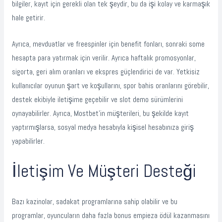
bilgiler, kayıt için gerekli olan tek şeydir, bu da işi kolay ve karmaşık
hale getirir.
Ayrıca, mevduatlar ve freespinler için benefit fonları, sonraki some
hesapta para yatırmak için verilir. Ayrıca haftalık promosyonlar,
sigorta, geri alım oranları ve ekspres güçlendirici de var. Yetkisiz
kullanıcılar oyunun şart ve koşullarını, spor bahis oranlarını görebilir,
destek ekibiyle iletişime geçebilir ve slot demo sürümlerini
oynayabilirler. Ayrıca, Mostbet’in müşterileri, bu şekilde kayıt
yaptırmışlarsa, sosyal medya hesabıyla kişisel hesabınıza giriş
yapabilirler.
İletişim Ve Müşteri Desteği
Bazı kazinolar, sadakat programlarına sahip olabilir ve bu
programlar, oyuncuların daha fazla bonus empieza ödül kazanmasını