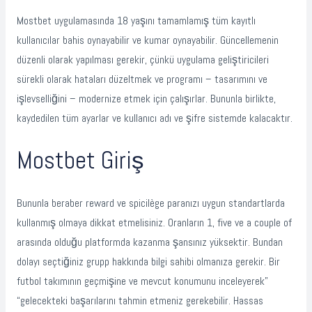
Mostbet uygulamasında 18 yaşını tamamlamış tüm kayıtlı
kullanıcılar bahis oynayabilir ve kumar oynayabilir. Güncellemenin
düzenli olarak yapılması gerekir, çünkü uygulama geliştiricileri
sürekli olarak hataları düzeltmek ve programı – tasarımını ve
işlevselliğini – modernize etmek için çalışırlar. Bununla birlikte,
kaydedilen tüm ayarlar ve kullanıcı adı ve şifre sistemde kalacaktır.
Mostbet Giriş
Bununla beraber reward ve spicilège paranızı uygun standartlarda
kullanmış olmaya dikkat etmelisiniz. Oranların 1, five ve a couple of
arasında olduğu platformda kazanma şansınız yüksektir. Bundan
dolayı seçtiğiniz grupp hakkında bilgi sahibi olmanıza gerekir. Bir
futbol takımının geçmişine ve mevcut konumunu inceleyerek”
“gelecekteki başarılarını tahmin etmeniz gerekebilir. Hassas