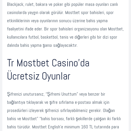
Blackjack, rulet, bakara ve poker gibi popüler masa oyunları canlı
casinolarda yaygın olarak görülür. Mostbet spor bahisleri, spor
etkinliklerinin veya oyunlarının sonucu üzerine bahis yapma
faaliyetini ifade eder. Bir spor bahisleri organizasyonu olan Mostbet,
kullanıcılara futbol, basketbol, tenis ve diğerleri gibi bir dizi spor
dalında bahis yapma şansı sağlayacaktır.
Tr Mostbet Casino’da
Ücretsiz Oyunlar
Şifrenizi unutursanız, “Şifremi Unuttum” veya benzer bir
bağlantıya tıklayarak ve şifre sıfırlama e-postası almak için
prosedürleri izleyerek şifrenizi sıfırlayabilmeniz gerekir. Olağan
bahis ve Mostbet” “bahis borsası, farklı şekillerde çalışan iki farklı
bahis türüdür. Mostbet English’e minimum 160 TL tutarında para