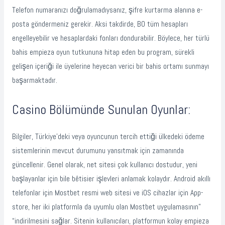
Telefon numaranızı doğrulamadıysanız, şifre kurtarma alanına e-
posta göndermeniz gerekir. Aksi takdirde, BO tüm hesapları
engelleyebilir ve hesaplardaki fonları dondurabilir. Böylece, her türlü
bahis empieza oyun tutkununa hitap eden bu program, sürekli
gelişen içeriği ile üyelerine heyecan verici bir bahis ortamı sunmayı
başarmaktadır.
Casino Bölümünde Sunulan Oyunlar:
Bilgiler, Türkiye’deki veya oyuncunun tercih ettiği ülkedeki ödeme
sistemlerinin mevcut durumunu yansıtmak için zamanında
güncellenir. Genel olarak, net sitesi çok kullanıcı dostudur, yeni
başlayanlar için bile bêtisier işlevleri anlamak kolaydır. Android akıllı
telefonlar için Mostbet resmi web sitesi ve iOS cihazlar için App-
store, her iki platformla da uyumlu olan Mostbet uygulamasının”
“indirilmesini sağlar. Sitenin kullanıcıları, platformun kolay empieza