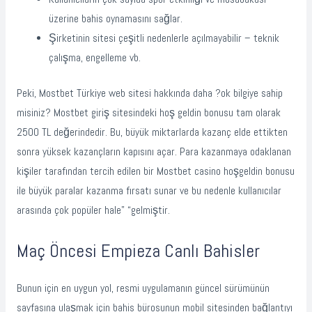
üzerine bahis oynamasını sağlar.
Şirketinin sitesi çeşitli nedenlerle açılmayabilir – teknik
çalışma, engelleme vb.
Peki, Mostbet Türkiye web sitesi hakkında daha ?ok bilgiye sahip
misiniz? Mostbet giriş sitesindeki hoş geldin bonusu tam olarak
2500 TL değerindedir. Bu, büyük miktarlarda kazanç elde ettikten
sonra yüksek kazançların kapısını açar. Para kazanmaya odaklanan
kişiler tarafından tercih edilen bir Mostbet casino hoşgeldin bonusu
ile büyük paralar kazanma fırsatı sunar ve bu nedenle kullanıcılar
arasında çok popüler hale” “gelmiştir.
Maç Öncesi Empieza Canlı Bahisler
Bunun için en uygun yol, resmi uygulamanın güncel sürümünün
sayfasına ulaşmak için bahis bürosunun mobil sitesinden bağlantıyı