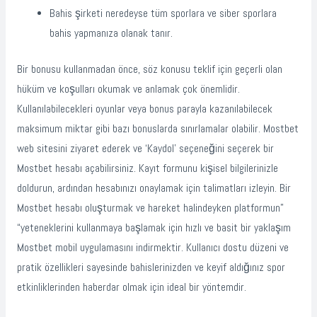
Bahis şirketi neredeyse tüm sporlara ve siber sporlara
bahis yapmanıza olanak tanır.
Bir bonusu kullanmadan önce, söz konusu teklif için geçerli olan
hüküm ve koşulları okumak ve anlamak çok önemlidir.
Kullanılabilecekleri oyunlar veya bonus parayla kazanılabilecek
maksimum miktar gibi bazı bonuslarda sınırlamalar olabilir. Mostbet
web sitesini ziyaret ederek ve ‘Kaydol’ seçeneğini seçerek bir
Mostbet hesabı açabilirsiniz. Kayıt formunu kişisel bilgilerinizle
doldurun, ardından hesabınızı onaylamak için talimatları izleyin. Bir
Mostbet hesabı oluşturmak ve hareket halindeyken platformun”
“yeteneklerini kullanmaya başlamak için hızlı ve basit bir yaklaşım
Mostbet mobil uygulamasını indirmektir. Kullanıcı dostu düzeni ve
pratik özellikleri sayesinde bahislerinizden ve keyif aldığınız spor
etkinliklerinden haberdar olmak için ideal bir yöntemdir.