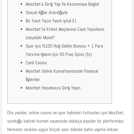
Mostbet’e Giriş Yap Ve Kazanmaya Başla!
Sosyal Ağlar Aracılığıyla
Bir Yanıt Yazın Yanıtı Iptal Et
Mostbet’te Kriket Maçlarının Canlı Yayınlarını
Izleyebilir Miyim?
Spor Için %100 Hoş Geldin Bonusu + 1 Para
Yatırma Işlemi Için 50 Free Spins (fs)
Canlı Casino
Mostbet Online Kumarhanesinde Finansal
İşlemler
Mostbet Hesabınıza Giriş Yapın
Öte yandan, online casino ve spor bahisleri tutkunları için Mostbet,
sunduğu kaliteli hizmet sayesinde oldukça popüler bir platformdur.
Herkesin zevkine uygun birçok spor dalında bahis yapma imkanı