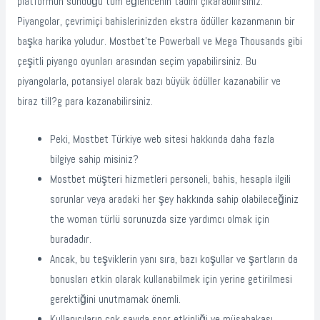
platformun sunduğu tüm eğlencenin tadını çıkarabilirsiniz.
Piyangolar, çevrimiçi bahislerinizden ekstra ödüller kazanmanın bir
başka harika yoludur. Mostbet’te Powerball ve Mega Thousands gibi
çeşitli piyango oyunları arasından seçim yapabilirsiniz. Bu
piyangolarla, potansiyel olarak bazı büyük ödüller kazanabilir ve
biraz till?g para kazanabilirsiniz.
Peki, Mostbet Türkiye web sitesi hakkında daha fazla
bilgiye sahip misiniz?
Mostbet müşteri hizmetleri personeli, bahis, hesapla ilgili
sorunlar veya aradaki her şey hakkında sahip olabileceğiniz
the woman türlü sorunuzda size yardımcı olmak için
buradadır.
Ancak, bu teşviklerin yanı sıra, bazı koşullar ve şartların da
bonusları etkin olarak kullanabilmek için yerine getirilmesi
gerektiğini unutmamak önemli.
Kullanıcıların çok sayıda spor etkinliği ve müsabakası