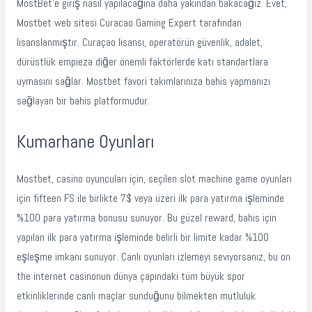
MostBet’e giriş nasıl yapılacağına daha yakından bakacağız. Evet,
Mostbet web sitesi Curacao Gaming Expert tarafından
lisanslanmıştır. Curaçao lisansı, operatörün güvenlik, adalet,
dürüstlük empieza diğer önemli faktörlerde katı standartlara
uymasını sağlar. Mostbet favori takımlarınıza bahis yapmanızı
sağlayan bir bahis platformudur.
Kumarhane Oyunları
Mostbet, casino oyuncuları için, seçilen slot machine game oyunları
için fifteen FS ile birlikte 7$ veya üzeri ilk para yatırma işleminde
%100 para yatırma bonusu sunuyor. Bu güzel reward, bahis için
yapılan ilk para yatırma işleminde belirli bir limite kadar %100
eşleşme imkanı sunuyor. Canlı oyunları izlemeyi seviyorsanız, bu on
the internet casinonun dünya çapındaki tüm büyük spor
etkinliklerinde canlı maçlar sunduğunu bilmekten mutluluk