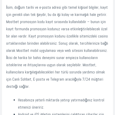
İsim, doğum tarihi ve e-posta adresi gibi temel kişisel bilgiler, kayıt
için gerekli olan tek şeydir, bu da işi kolay ve karmaşık hale getirir.
Mostbet promosyon kodu kayıt sırasında kullanılabilir – bunun için
kayıt formunda promosyon kodunuz varsa etkinleştirilebilecek özel
bir alan vardır. Kayıt promosyon kodunu özellikle sitemizdeki casino
ortaklarından birinden alabilirsiniz. Sonuç olarak, tercihlerinize bağlı
olarak Mostbet mobil uygulaması veya web sitesini kullanabilirsiniz.
İkisi de harika bir bahis deneyimi sunar empieza kullanıcıların
isteklerine ve ihtiyaçlarına uygun olarak seçilebilir. Mostbet,
kullanıcılara karşılaşabilecekleri her türlü sorunda yardımcı olmak
için Canlı Sohbet, E-posta ve Telegram aracılığıyla 7/24 müşteri
desteği sağlar.
Hesabınıza yeterli miktarda yatırıp yatırmadığınız kontrol
etmenizi öneririz.
Android ve iOS işletim sistemlerini çalıştıran cihazlar için