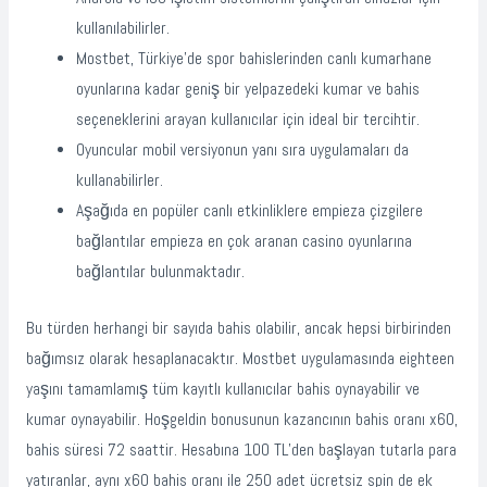
kullanılabilirler.
Mostbet, Türkiye’de spor bahislerinden canlı kumarhane
oyunlarına kadar geniş bir yelpazedeki kumar ve bahis
seçeneklerini arayan kullanıcılar için ideal bir tercihtir.
Oyuncular mobil versiyonun yanı sıra uygulamaları da
kullanabilirler.
Aşağıda en popüler canlı etkinliklere empieza çizgilere
bağlantılar empieza en çok aranan casino oyunlarına
bağlantılar bulunmaktadır.
Bu türden herhangi bir sayıda bahis olabilir, ancak hepsi birbirinden
bağımsız olarak hesaplanacaktır. Mostbet uygulamasında eighteen
yaşını tamamlamış tüm kayıtlı kullanıcılar bahis oynayabilir ve
kumar oynayabilir. Hoşgeldin bonusunun kazancının bahis oranı x60,
bahis süresi 72 saattir. Hesabına 100 TL’den başlayan tutarla para
yatıranlar, aynı x60 bahis oranı ile 250 adet ücretsiz spin de ek