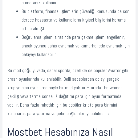
numaranızı kullanın.
Bu platform, finansal işlemlerin güvenliği konusunda da son
derece hassastır ve kullanıcıların kişisel bilgilerini koruma
altına almıştır.
Doğrulama işlemi sırasında para çekme işlemi engellenir,
ancak oyuncu bahis oynamak ve kumarhanede oynamak için
bakiyeyi kullanabilir.
Bu mod çoğu yuvada, sanal sporda, özellikle de popüler Aviator gibi
crash oyunlarında kullanılabilir. Belli sebeplerden dolayı gerçek
krupiye olan oyunlarda böyle bir mod yoktur – orada the woman
çekiliş veya terme conseillé dağıtımı para için oyun formatında
yapılır. Daha fazla rahatlık için bu popüler kripto para birimini
kullanarak para yatırma ve çekme işlemleri yapabilirsiniz.
Mostbet Hesabınıza Nasıl