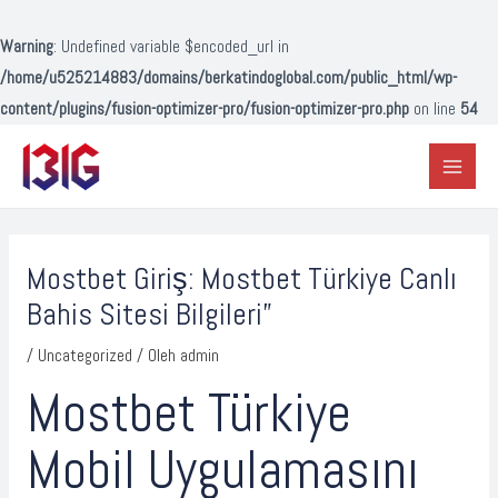
Lewati
ke
Warning
: Undefined variable $encoded_url in
konten
/home/u525214883/domains/berkatindoglobal.com/public_html/wp-
content/plugins/fusion-optimizer-pro/fusion-optimizer-pro.php
on line
54
Main
Menu
Post
navigation
Mostbet Giriş: Mostbet Türkiye Canlı
Bahis Sitesi Bilgileri”
/
Uncategorized
/ Oleh
admin
Mostbet Türkiye
Mobil Uygulamasını