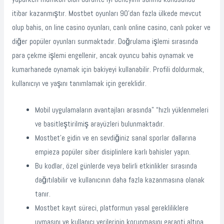
itibar kazanmıştır. Mostbet oyunları 90’dan fazla ülkede mevcut
olup bahis, on line casino oyunları, canlı online casino, canlı poker ve
diğer popüler oyunları sunmaktadır. Doğrulama işlemi sırasında
para çekme işlemi engellenir, ancak oyuncu bahis oynamak ve
kumarhanede oynamak için bakiyeyi kullanabilir. Profili doldurmak,
kullanıcıyı ve yaşını tanımlamak için gereklidir.
Mobil uygulamaların avantajları arasında” “hızlı yüklenmeleri
ve basitleştirilmiş arayüzleri bulunmaktadır.
Mostbet’e gidin ve en sevdiğiniz sanal sporlar dallarına
empieza popüler siber disiplinlere karlı bahisler yapın.
Bu kodlar, özel günlerde veya belirli etkinlikler sırasında
dağıtılabilir ve kullanıcının daha fazla kazanmasına olanak
tanır.
Mostbet kayıt süreci, platformun yasal gerekliliklere
uymasını ve kullanıcı verilerinin korunmasını garanti altına