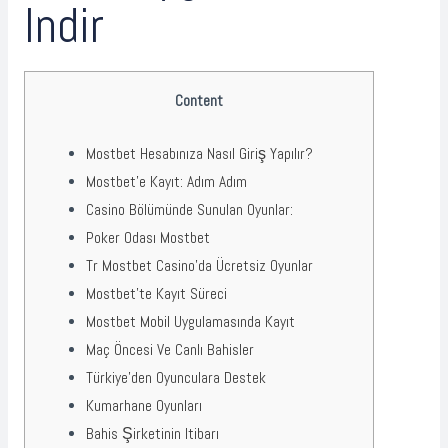
Indir
Content
Mostbet Hesabınıza Nasıl Giriş Yapılır?
Mostbet’e Kayıt: Adım Adım
Casino Bölümünde Sunulan Oyunlar:
Poker Odası Mostbet
Tr Mostbet Casino’da Ücretsiz Oyunlar
Mostbet’te Kayıt Süreci
Mostbet Mobil Uygulamasında Kayıt
Maç Öncesi Ve Canlı Bahisler
Türkiye’den Oyunculara Destek
Kumarhane Oyunları
Bahis Şirketinin Itibarı