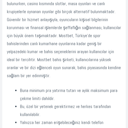
bulunurken, casino kısmında slotlar, masa oyunları ve canlı
krupiyelerle oynanan oyunlar gibi birçok alternatif bulunmaktadır.
Güvenilir bir hizmet anlayışıyla, oyuncuların kişisel bilgilerinin
korunması ve finansal işlemlerde şeffaflığın sağlanması, kullanıcılar
için büyük önem taşımaktadır. Mostbet, Türkiye’de spor
bahislerinden canlı kumarhane oyunlarına kadar geniş bir
yelpazedeki kumar ve bahis seçeneklerini arayan kullanıcılar için
ideal bir tercihtir. Mostbet bahis şirketi, kullanıcılarına yüksek
oranlar ve bir dizi eğlenceli oyun sunarak, bahis piyasasında kendine
sağlam bir yer edinmiştir.
Buna minimum pra yatırma tutarı ve aylık maksimum para
çekme limiti dahildir.
Bu, özel bir yetenek gerektirmez ve herkes tarafından
kullanılabilir.
Yalnızca her zaman erişebileceğiniz kendi telefon