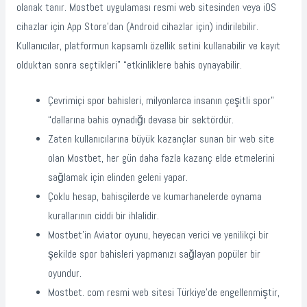
olanak tanır. Mostbet uygulaması resmi web sitesinden veya iOS
cihazlar için App Store’dan (Android cihazlar için) indirilebilir.
Kullanıcılar, platformun kapsamlı özellik setini kullanabilir ve kayıt
olduktan sonra seçtikleri” “etkinliklere bahis oynayabilir.
Çevrimiçi spor bahisleri, milyonlarca insanın çeşitli spor”
“dallarına bahis oynadığı devasa bir sektördür.
Zaten kullanıcılarına büyük kazançlar sunan bir web site
olan Mostbet, her gün daha fazla kazanç elde etmelerini
sağlamak için elinden geleni yapar.
Çoklu hesap, bahisçilerde ve kumarhanelerde oynama
kurallarının ciddi bir ihlalidir.
Mostbet’in Aviator oyunu, heyecan verici ve yenilikçi bir
şekilde spor bahisleri yapmanızı sağlayan popüler bir
oyundur.
Mostbet. com resmi web sitesi Türkiye’de engellenmiştir,