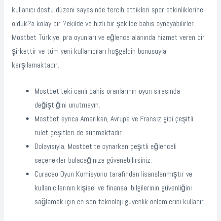
kullanıcı dostu düzeni sayesinde tercih ettikleri spor etkinliklerine
olduk?a kolay bir ?ekilde ve hızlı bir şekilde bahis oynayabilirler.
Mostbet Türkiye, pra oyunları ve eğlence alanında hizmet veren bir
şirkettir ve tüm yeni kullanıcıları hoşgeldin bonusuyla
karşılamaktadır.
Mostbet’teki canlı bahis oranlarının oyun sırasında
değiştiğini unutmayın.
Mostbet ayrıca Amerikan, Avrupa ve Fransız gibi çeşitli
rulet çeşitleri de sunmaktadır.
Dolayısıyla, Mostbet’te oynarken çeşitli eğlenceli
seçenekler bulacağınıza güvenebilirsiniz.
Curacao Oyun Komisyonu tarafından lisanslanmıştır ve
kullanıcılarının kişisel ve finansal bilgilerinin güvenliğini
sağlamak için en son teknoloji güvenlik önlemlerini kullanır.