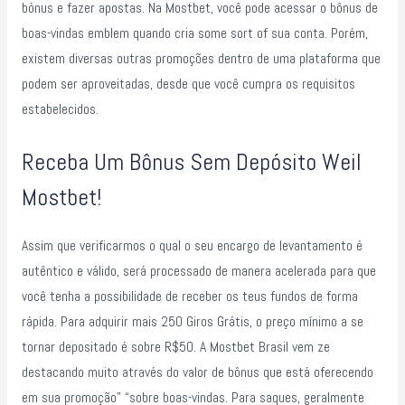
bónus e fazer apostas. Na Mostbet, você pode acessar o bônus de
boas-vindas emblem quando cria some sort of sua conta. Porém,
existem diversas outras promoções dentro de uma plataforma que
podem ser aproveitadas, desde que você cumpra os requisitos
estabelecidos.
Receba Um Bônus Sem Depósito Weil
Mostbet!
Assim que verificarmos o qual o seu encargo de levantamento é
autêntico e válido, será processado de manera acelerada para que
você tenha a possibilidade de receber os teus fundos de forma
rápida. Para adquirir mais 250 Giros Grátis, o preço mínimo a se
tornar depositado é sobre R$50. A Mostbet Brasil vem ze
destacando muito através do valor de bônus que está oferecendo
em sua promoção” “sobre boas-vindas. Para saques, geralmente