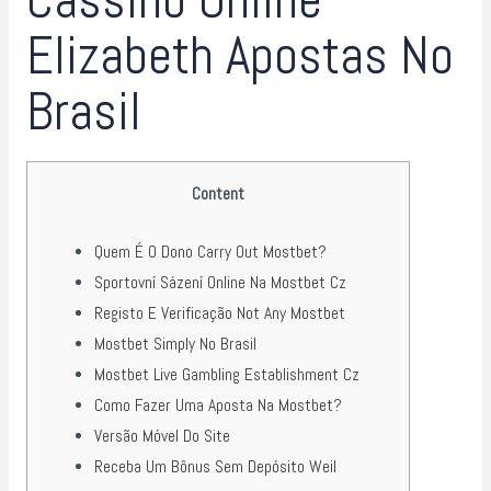
Elizabeth Apostas No
Brasil
Content
Quem É O Dono Carry Out Mostbet?
Sportovní Sázení Online Na Mostbet Cz
Registo E Verificação Not Any Mostbet
Mostbet Simply No Brasil
Mostbet Live Gambling Establishment Cz
Como Fazer Uma Aposta Na Mostbet?
Versão Móvel Do Site
Receba Um Bônus Sem Depósito Weil