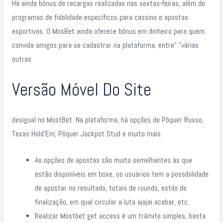
Há ainda bônus de recargas realizadas nas sextas-feiras, além de
programas de fidelidade específicos para cassino e apostas
esportivas. O MosBet ainda oferece bônus em dinheiro para quem
convida amigos para se cadastrar na plataforma, entre” “várias
outras
Versão Móvel Do Site
desigual no MostBet. Na plataforma, há opções de Pôquer Russo,
Texas Hold’Em, Pôquer Jackpot Stud e muito mais.
As opções de apostas são muito semelhantes às que
estão disponíveis em boxe, os usuários tem a possibilidade
de apostar no resultado, totais de rounds, estilo de
finalização, em qual circular a luta ajajai acabar, etc.
Realizar Mostbet get access é um trâmite simples, basta