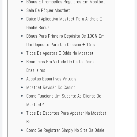
Bônus E Promoções Regulares Em Mostbet
Sala De Pôquer Mostbet
Baixe U Aplicativo Mostbet Para Android E
Ganhe Bônus
Bônus Para Primeiro Depósito De 100% Em
Um Depósito Para Um Cassino + 15fs
Tipos De Apostas E Odds No Mostbet
Benefícios Em Virtude De Os Usuários
Brasileiros
Apostas Esportivas Virtuais
Mostbet Revisão Do Casino
Como Funciona Um Suporte Ao Cliente De
Mostbet?
Tipos De Esportes Para Apostar Na Mostbet
Br
Como Se Registrar Simply No Site Da Odaie