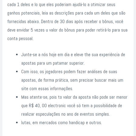
cada 1 deles e lo que eles poderiam ajudá-lo a otimizar seus
ganhos potenciais, leia as descrições para cada um deles que são
fornecidas abaixo. Dentro de 30 dias após receber o bônus, você
deve envidar 5 vezes u valor do bônus para poder retirá-lo para sua
conta pessoal.
Junte-se a nós hoje em dia e eleve the sua experiência de
apostas para um patamar superior.
Com isso, os jogadores podem fazer análises de suas
apostas, de forma prática, sem precisar buscar mais um
site com essas informações.
Mas atente-se, pois to valor da aposta não pode ser menor
que R$ 40, 00 electronic você só tem a possibilidade de
realizar especulações no ano de eventos simples.
lutas, em mercados como handicap e outros.