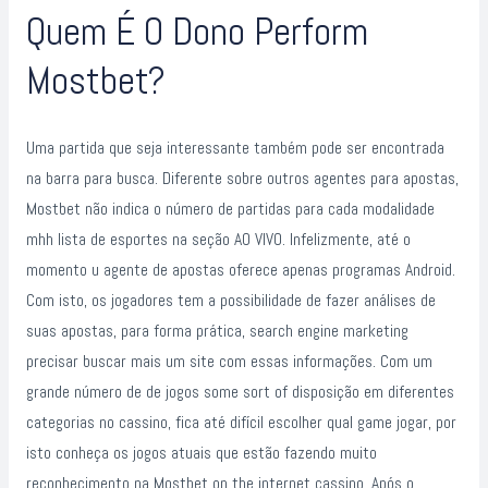
Quem É O Dono Perform
Mostbet?
Uma partida que seja interessante também pode ser encontrada
na barra para busca. Diferente sobre outros agentes para apostas,
Mostbet não indica o número de partidas para cada modalidade
mhh lista de esportes na seção AO VIVO. Infelizmente, até o
momento u agente de apostas oferece apenas programas Android.
Com isto, os jogadores tem a possibilidade de fazer análises de
suas apostas, para forma prática, search engine marketing
precisar buscar mais um site com essas informações. Com um
grande número de de jogos some sort of disposição em diferentes
categorias no cassino, fica até difícil escolher qual game jogar, por
isto conheça os jogos atuais que estão fazendo muito
reconhecimento na Mostbet on the internet cassino. Após o