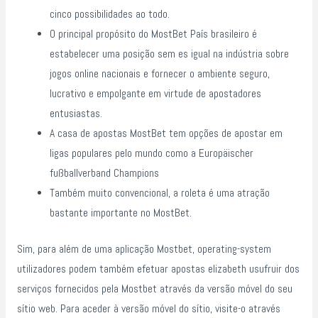
cinco possibilidades ao todo.
O principal propósito do MostBet País brasileiro é
estabelecer uma posição sem es igual na indústria sobre
jogos online nacionais e fornecer o ambiente seguro,
lucrativo e empolgante em virtude de apostadores
entusiastas.
A casa de apostas MostBet tem opções de apostar em
ligas populares pelo mundo como a Europäischer
fußballverband Champions
Também muito convencional, a roleta é uma atração
bastante importante no MostBet.
Sim, para além de uma aplicação Mostbet, operating-system
utilizadores podem também efetuar apostas elizabeth usufruir dos
serviços fornecidos pela Mostbet através da versão móvel do seu
sítio web. Para aceder à versão móvel do sítio, visite-o através