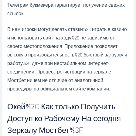
Телеграм букмекера гарантирует получение свежих
ссылок.
В нем игроки могут делать ставки%2C играть в казино
и использовать сайт на ходу%2C не зависимо от
своего местоположения. Приложение позволяет
высокую производительность%2C быстрый загрузку и
работу%2C даже при нестабильном интернет-
соединении. Процесс регистрации на зеркале
Мостбет ничем не отличие от аналогичной
процедуры на официальном сайте компании.
Окей%2C Как только Получить
Доступ ко Рабочему На сегодня
Зеркалу Мостбет%3F