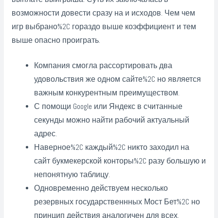
возможности довести сразу на и исходов. Чем чем
игр выбрано%2C гораздо выше коэффициент и тем
выше опасно проиграть.
Компания смогла рассортировать два
удовольствия же одном сайте%2C но является
важным конкурентным преимуществом.
С помощи Google или Яндекс в считанные
секунды можно найти рабочий актуальный
адрес.
Наверное%2C каждый%2C никто заходил на
сайт букмекерской конторы%2C разу большую и
непонятную таблицу.
Одновременно действуем несколько
резервных государственнных Мост Бет%2C но
принцип действия аналогичен для всех.