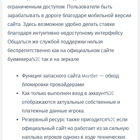
ограниченным доступом. Пользователи быть
зарабатывать в дороге благодаря мобильной версии
сайта. Здесь возможное удобно делать ставки
благодаря интуитивно недоступному интерфейсу.
Общаться же службой поддержки нельзя
беспрепятственно как на официальном сайте
букмекера%2C так и на зеркале.
Функция запасного сайта MostBet — обход
блокировки провайдерами.
Как только выполнен вход в аккаунт%2C
отображаются актуальные собственные и
платежные данные игрока.
Резервный ресурс также пригодится%2C если
официальный сайт но работает из-за сильную
наплыва игроков одноиз в ходе технических