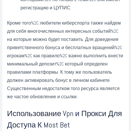
регистрацию и ЦУПИС.
Кроме того%2C любители киберспорта также найдем
для себя многочисленных интересных событий%2C
на которые можно будет поставить. Для доведения
приветственного бонуса и бесплатных вращений%2C
игрокам%2C как правило%2C важно выполнить внести
минимальный депозит%2C который определен
правилами платформы. К тому же пользователь
должен активировать бонус в личном кабинете.
Существенным недостатком того ресурса является
же частое обновление и ссылки.
Использование Vpn и Прокси Для
Доступа К Most Bet