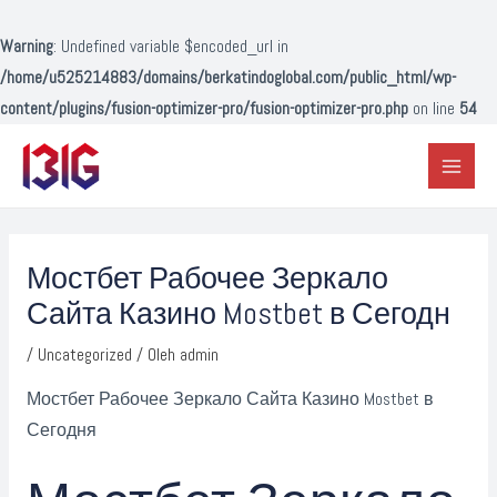
Lewati
ke
Warning
: Undefined variable $encoded_url in
konten
/home/u525214883/domains/berkatindoglobal.com/public_html/wp-
content/plugins/fusion-optimizer-pro/fusion-optimizer-pro.php
on line
54
Main
Menu
Post
navigation
Мостбет Рабочее Зеркало
Сайта Казино Mostbet в Сегодн
/
Uncategorized
/ Oleh
admin
Мостбет Рабочее Зеркало Сайта Казино Mostbet в
Сегодня