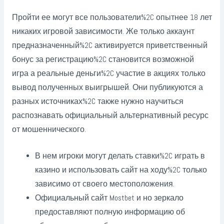
Пройти ее могут все пользователи%2C опытнее 18 лет
никаких игровой зависимости. Же только аккаунт
предназначенный%2C активируется приветственный
бонус за регистрацию%2C становится возможной
игра а реальные деньги%2C участие в акциях только
вывод полученных выигрышей. Они публикуются а
разных источниках%2C также нужно научиться
распознавать официальный альтернативный ресурс
от мошеннического.
В нем игроки могут делать ставки%2C играть в
казино и использовать сайт на ходу%2C только
зависимо от своего местоположения.
Официальный сайт Mostbet и но зеркало
предоставляют полную информацию об