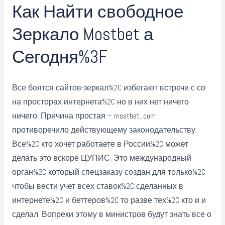
Как Найти свободное
Зеркало Mostbet а
Сегодня%3F
Все боятся сайтов-зеркал%2C избегают встречи с со
на просторах интернета%2C но в них нет ничего
ничего. Причина простая – mostbet. com
противоречило действующему законодательству.
Все%2C кто хочет работаете в России%2C может
делать это вскоре ЦУПИС. Это международный
орган%2C который спецзаказу создан для только%2C
чтобы вести учет всех ставок%2C сделанных в
интернете%2C и беттеров%2C то разве тех%2C кто и и
сделал. Вопреки этому в министров будут знать все о