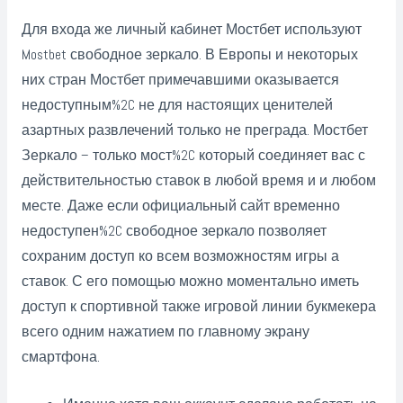
Для входа же личный кабинет Мостбет используют
Mostbet свободное зеркало. В Европы и некоторых
них стран Мостбет примечавшими оказывается
недоступным%2C не для настоящих ценителей
азартных развлечений только не преграда. Мостбет
Зеркало – только мост%2C который соединяет вас с
действительностью ставок в любой время и и любом
месте. Даже если официальный сайт временно
недоступен%2C свободное зеркало позволяет
сохраним доступ ко всем возможностям игры а
ставок. С его помощью можно моментально иметь
доступ к спортивной также игровой линии букмекера
всего одним нажатием по главному экрану
смартфона.