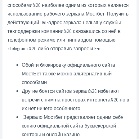
способами%2C наиболее одним из которых является
использование рабочего зеркала Мостбет. Получить
действующий URL-адрес зеркала нельзя у службы
техподдержки компании%2C связавшись со ней в
телефонном режиме или пиппардом помощью
«Telegram»%2C либо отправив запрос и E-mail.
Обойти блокировку официального сайта
МостБет также можно альтернативный
способами.
Другие боятся сайтов-зеркал%2C избегают
встречи с ним на просторах интернета%2C но в
их нет ничего особенного.
“Зеркало Мостбет представляет одним себя
копию официальной сайта букмекерской
конторы и онлайн казино.