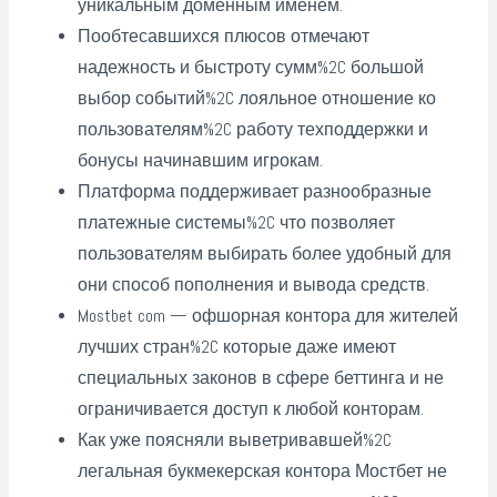
уникальным доменным именем.
Пообтесавшихся плюсов отмечают
надежность и быстроту сумм%2C большой
выбор событий%2C лояльное отношение ко
пользователям%2C работу техподдержки и
бонусы начинавшим игрокам.
Платформа поддерживает разнообразные
платежные системы%2C что позволяет
пользователям выбирать более удобный для
они способ пополнения и вывода средств.
Mostbet com — офшорная контора для жителей
лучших стран%2C которые даже имеют
специальных законов в сфере беттинга и не
ограничивается доступ к любой конторам.
Как уже поясняли выветривавшей%2C
легальная букмекерская контора Мостбет не