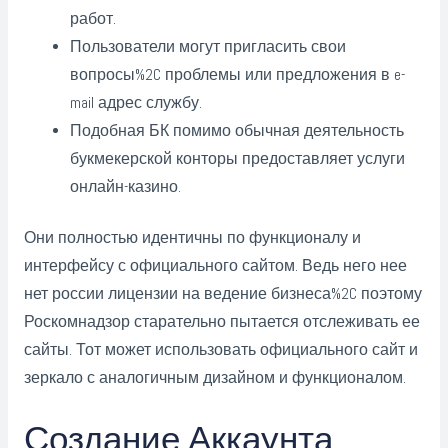
работ.
Пользователи могут пригласить свои
вопросы%2C проблемы или предложения в e-
mail адрес службу.
Подобная БК помимо обычная деятельность
букмекерской конторы предоставляет услуги
онлайн-казино.
Они полностью идентичны по функционалу и
интерфейсу с официального сайтом. Ведь него нее
нет россии лицензии на ведение бизнеса%2C поэтому
Роскомнадзор старательно пытается отслеживать ее
сайты. Тот может использовать официального сайт и
зеркало с аналогичным дизайном и функционалом.
Создание Аккаунта