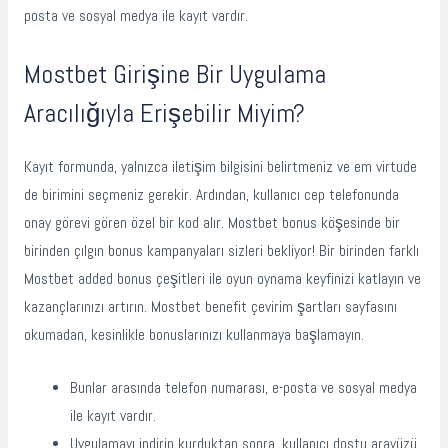
posta ve sosyal medya ile kayıt vardır.
Mostbet Girişine Bir Uygulama
Aracılığıyla Erişebilir Miyim?
Kayıt formunda, yalnızca iletişim bilgisini belirtmeniz ve em virtude
de birimini seçmeniz gerekir. Ardından, kullanıcı cep telefonunda
onay görevi gören özel bir kod alır. Mostbet bonus köşesinde bir
birinden çılgın bonus kampanyaları sizleri bekliyor! Bir birinden farklı
Mostbet added bonus çeşitleri ile oyun oynama keyfinizi katlayın ve
kazançlarınızı artırın. Mostbet benefit çevirim şartları sayfasını
okumadan, kesinlikle bonuslarınızı kullanmaya başlamayın.
Bunlar arasında telefon numarası, e-posta ve sosyal medya
ile kayıt vardır.
Uygulamayı indirip kurduktan sonra, kullanıcı dostu arayüzü