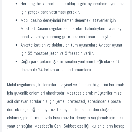
Herhangi bir kumarhanede olduğu gibi, oyuncuların oynamak
için gerçek para yatırması gerekir.
Mobil casino deneyimini hemen denemek isteyenler için
Mostbet Casino uygulaması, hareket halindeyken oynamayı
basit ve kolay blooming getirmek için tasarlanmıştır.
Ankete katılan ve doldurulan tüm oyunculara Aviator oyunu
için 55 mostbet jeton ve 5 freespin verilir.
Çoğu para çekme işlemi, seçilen yönteme bağlı olarak 15
dakika ile 24 ketika arasında tamamlanır.
Mobil uygulaması, kullanıcıların kişisel ve finansal bilgilerini korumak
için güvenlik önlemleri almaktadır. Mostbet olarak müşterilerimize
acil olmayan sorularınız için [email protected] adresinden e-posta
destek seçeneği sunuyoruz. Deneyimli temsilcilerden oluşan
ekibimiz, platformumuzda kusursuz bir deneyim sağlamak için hızlı
yanıtlar sağlar. Mostbet’in Canlı Sohbet özelliği, kullanıcıların hesap