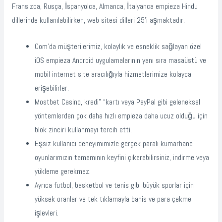
Fransızca, Rusça, İspanyolca, Almanca, İtalyanca empieza Hindu
dillerinde kullanılabilirken, web sitesi dilleri 25’i aşmaktadır.
Com’da müşterilerimiz, kolaylık ve esneklik sağlayan özel
iOS empieza Android uygulamalarının yanı sıra masaüstü ve
mobil internet site aracılığıyla hizmetlerimize kolayca
erişebilirler.
Mostbet Casino, kredi” “kartı veya PayPal gibi geleneksel
yöntemlerden çok daha hızlı empieza daha ucuz olduğu için
blok zinciri kullanmayı tercih etti.
Eşsiz kullanıcı deneyimimizle gerçek paralı kumarhane
oyunlarımızın tamamının keyfini çıkarabilirsiniz, indirme veya
yükleme gerekmez.
Ayrıca futbol, basketbol ve tenis gibi büyük sporlar için
yüksek oranlar ve tek tıklamayla bahis ve para çekme
işlevleri.