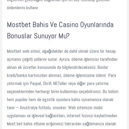
önlemlerini kullanır.
Mostbet Bahis Ve Casino Oyunlarında
Bonuslar Sunuyor Mu?
Mostbet web sitesi, aşağıdakiler de dahil olmak üzere bir hesap
açmanın çeşitli yollarını sunar. Ayrıca, ödeme işlemcisi tarafından
alınan ek ücretler konusunda da bilgilendirileceksiniz. Bunlar
kredi/banka kartınızdan alınmaz, ödeme işlemcisine ödenir. Para
yatırmak için Paypal, Skrill, NETeller veya diğer para yatırma
seçeneklerinden herhangi birini kullanmayı seçebilirsiniz. Bu bölüm
hem popüler hem de egzotik oyunlara bahis oynamanıza olanak
tanır – Avustralya futbolu, snooker. Web sitemizin mobil
uygulaması ve işlevsel bağlantıları, internet hızınızı kaybetmeden
Most bet bahis ofisine erişiminizi tekrardan sağlamanıza olanak