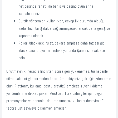
neticesinde rahatlıkla bahis ve casino oyunlarına
katılabilirsiniz.
Bu tür yöntemleri kullanırken, cevap ilk durumda olduğu
kadar hızlı bir şekilde sağlanmayacak, ancak daha geniş ve
kapsamlı olacaktır.
Poker, blackjack, rulet, bakara empieza daha fazlası gibi
klasik casino oyunları koleksiyonunda şansınızı evaluate
edin.
Unutmayın ki hesap silindikten sonra geri yüklenemez, bu nedenle
silme talebini göndermeden önce tüm bakiyenizi çektiğinizden emin
olun. Platform, kullanıcı dostu arayüzü empieza güvenli ödeme
yöntemleri ile dikkat çeker. Mostbet, Türk bahisçiler için uygun
promosyonlar ve bonuslar de uma sunarak kullanıcı deneyimini”
“sobre üst seviyeye çıkarmayı amaçlar.