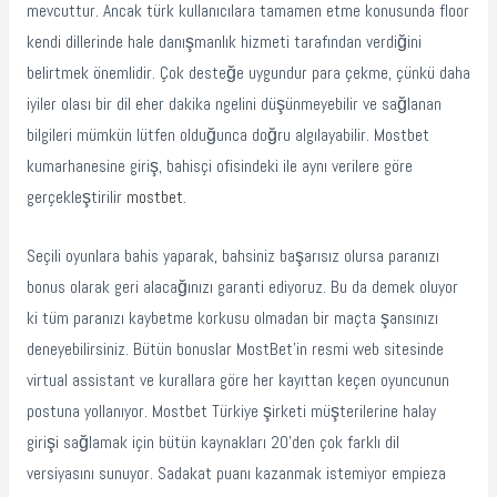
mevcuttur. Ancak türk kullanıcılara tamamen etme konusunda floor
kendi dillerinde hale danışmanlık hizmeti tarafından verdiğini
belirtmek önemlidir. Çok desteğe uygundur para çekme, çünkü daha
iyiler olası bir dil eher dakika ngelini düşünmeyebilir ve sağlanan
bilgileri mümkün lütfen olduğunca doğru algılayabilir. Mostbet
kumarhanesine giriş, bahisçi ofisindeki ile aynı verilere göre
gerçekleştirilir
mostbet
.
Seçili oyunlara bahis yaparak, bahsiniz başarısız olursa paranızı
bonus olarak geri alacağınızı garanti ediyoruz. Bu da demek oluyor
ki tüm paranızı kaybetme korkusu olmadan bir maçta şansınızı
deneyebilirsiniz. Bütün bonuslar MostBet’in resmi web sitesinde
virtual assistant ve kurallara göre her kayıttan keçen oyuncunun
postuna yollanıyor. Mostbet Türkiye şirketi müşterilerine halay
girişi sağlamak için bütün kaynakları 20’den çok farklı dil
versiyasını sunuyor. Sadakat puanı kazanmak istemiyor empieza