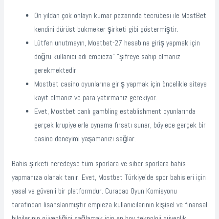
On yıldan çok onlayn kumar pazarında tecrübesi ile MostBet
kendini dürüst bukmeker şirketi gibi göstermiştir.
Lütfen unutmayın, Mostbet-27 hesabına giriş yapmak için
doğru kullanıcı adı empieza” “şifreye sahip olmanız
gerekmektedir.
Mostbet casino oyunlarına giriş yapmak için öncelikle siteye
kayıt olmanız ve para yatırmanız gerekiyor.
Evet, Mostbet canlı gambling establishment oyunlarında
gerçek krupiyelerle oynama fırsatı sunar, böylece gerçek bir
casino deneyimi yaşamanızı sağlar.
Bahis şirketi neredeyse tüm sporlara ve siber sporlara bahis
yapmanıza olanak tanır. Evet, Mostbet Türkiye’de spor bahisleri için
yasal ve güvenli bir platformdur. Curacao Oyun Komisyonu
tarafından lisanslanmıştır empieza kullanıcılarının kişisel ve finansal
bilgilerinin güvenliğini sağlamak için en boy teknoloji güvenlik