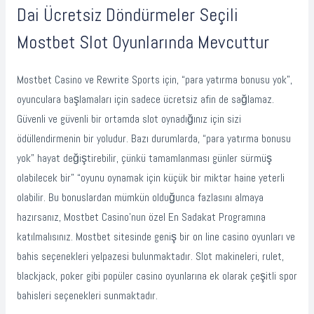
Dai Ücretsiz Döndürmeler Seçili
Mostbet Slot Oyunlarında Mevcuttur
Mostbet Casino ve Rewrite Sports için, “para yatırma bonusu yok”,
oyunculara başlamaları için sadece ücretsiz afin de sağlamaz.
Güvenli ve güvenli bir ortamda slot oynadığınız için sizi
ödüllendirmenin bir yoludur. Bazı durumlarda, “para yatırma bonusu
yok” hayat değiştirebilir, çünkü tamamlanması günler sürmüş
olabilecek bir” “oyunu oynamak için küçük bir miktar haine yeterli
olabilir. Bu bonuslardan mümkün olduğunca fazlasını almaya
hazırsanız, Mostbet Casino’nun özel En Sadakat Programına
katılmalısınız. Mostbet sitesinde geniş bir on line casino oyunları ve
bahis seçenekleri yelpazesi bulunmaktadır. Slot makineleri, rulet,
blackjack, poker gibi popüler casino oyunlarına ek olarak çeşitli spor
bahisleri seçenekleri sunmaktadır.