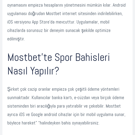
oynamasını empieza hesaplarını yönetmesini mümkün kılar. Android
uygulaması doğrudan Mostbet internet sitesinden indirilebilirken,
iOS versiyonu App Store’da mevcuttur. Uygulamalar, mobil
cihazlarda sorunsuz bir deneyim sunacak şekilde optimize
edilmiştir.
Mostbet’te Spor Bahisleri
Nasıl Yapılır?
Şirket çok cazip oranlar empieza çok çeşitli ödeme yöntemleri
sunmaktadır. Kullanıcılar banka kartı, e-cüzdan veya birçok ödeme
sisteminden biri aracılığıyla para yatırabilir ve çekebilir. Mostbet
ayrıca iOS ve Google android cihazlar için bir mobil uygulama sunar,
böylece hareket” “halindeyken bahis oynayabilirsiniz.