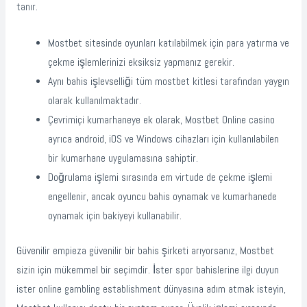
tanır.
Mostbet sitesinde oyunları katılabilmek için para yatırma ve
çekme işlemlerinizi eksiksiz yapmanız gerekir.
Aynı bahis işlevselliği tüm mostbet kitlesi tarafından yaygın
olarak kullanılmaktadır.
Çevrimiçi kumarhaneye ek olarak, Mostbet Online casino
ayrıca android, iOS ve Windows cihazları için kullanılabilen
bir kumarhane uygulamasına sahiptir.
Doğrulama işlemi sırasında em virtude de çekme işlemi
engellenir, ancak oyuncu bahis oynamak ve kumarhanede
oynamak için bakiyeyi kullanabilir.
Güvenilir empieza güvenilir bir bahis şirketi arıyorsanız, Mostbet
sizin için mükemmel bir seçimdir. İster spor bahislerine ilgi duyun
ister online gambling establishment dünyasına adım atmak isteyin,