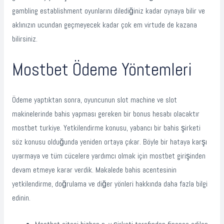
gambling establishment oyunlarını dilediğiniz kadar oynaya bilir ve
aklınızın ucundan geçmeyecek kadar çok em virtude de kazana
bilirsiniz.
Mostbet Ödeme Yöntemleri
Ödeme yaptıktan sonra, oyuncunun slot machine ve slot
makinelerinde bahis yapması gereken bir bonus hesabı olacaktır
mostbet turkiye. Yetkilendirme konusu, yabancı bir bahis şirketi
söz konusu olduğunda yeniden ortaya çıkar. Böyle bir hataya karşı
uyarmaya ve tüm cücelere yardımcı olmak için mostbet girişinden
devam etmeye karar verdik. Makalede bahis acentesinin
yetkilendirme, doğrulama ve diğer yönleri hakkında daha fazla bilgi
edinin.