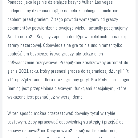
Ponadto, jako legalnie działające kasyno Vulkan Las vegas
podejmujemy działania mające na celu zapobieganie nieletnim
osobom przed graniem. Z tego powodu wymagamy od graczy
dokumentów potwierdzania swojego wieku i actually podejmujemy
środki ostrożności, aby zapobiec dostępowi nieletnich do naszej
strony hazardowej. Odpowiedzialna gra to nie und nimmer tylko
dbałość um bezpieczeństwo graczy, ale także o ich
doświadczenie rozrywkowe. Przepięknie zrealizowany automat do
gier z 2021 roku, który przenosi gracza do tajemniczej dżungli,” “t
której rządzi fauna, flora oraz ogromny goryl. Gra Red-colored Tiger
Gaming jest przepełniona ciekawymi funkcjami specjalnymi, które
wskazane jest poznać już w wersji demo.
W ten sposób można przetestować dowolny tytuł w trybie
testowym, żeby opracować odpowiednią strategię i przejść do
zabawy na poważnie. Kasyno wyróżnia się na tle konkurencji