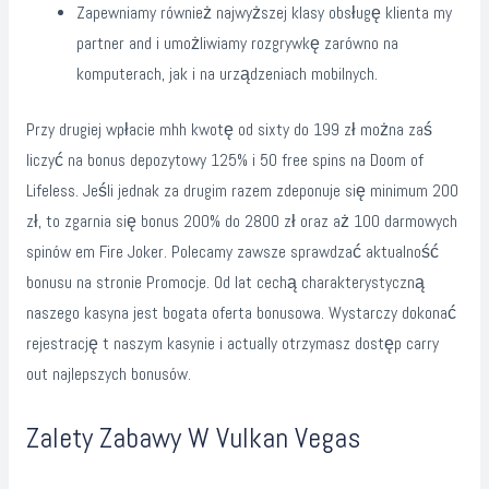
Zapewniamy również najwyższej klasy obsługę klienta my
partner and i umożliwiamy rozgrywkę zarówno na
komputerach, jak i na urządzeniach mobilnych.
Przy drugiej wpłacie mhh kwotę od sixty do 199 zł można zaś
liczyć na bonus depozytowy 125% i 50 free spins na Doom of
Lifeless. Jeśli jednak za drugim razem zdeponuje się minimum 200
zł, to zgarnia się bonus 200% do 2800 zł oraz aż 100 darmowych
spinów em Fire Joker. Polecamy zawsze sprawdzać aktualność
bonusu na stronie Promocje. Od lat cechą charakterystyczną
naszego kasyna jest bogata oferta bonusowa. Wystarczy dokonać
rejestrację t naszym kasynie i actually otrzymasz dostęp carry
out najlepszych bonusów.
Zalety Zabawy W Vulkan Vegas