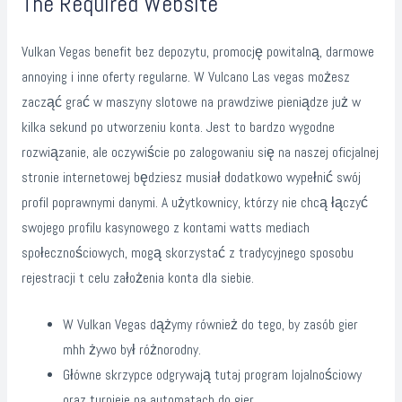
The Required Website
Vulkan Vegas benefit bez depozytu, promocję powitalną, darmowe
annoying i inne oferty regularne. W Vulcano Las vegas możesz
zacząć grać w maszyny slotowe na prawdziwe pieniądze już w
kilka sekund po utworzeniu konta. Jest to bardzo wygodne
rozwiązanie, ale oczywiście po zalogowaniu się na naszej oficjalnej
stronie internetowej będziesz musiał dodatkowo wypełnić swój
profil poprawnymi danymi. A użytkownicy, którzy nie chcą łączyć
swojego profilu kasynowego z kontami watts mediach
społecznościowych, mogą skorzystać z tradycyjnego sposobu
rejestracji t celu założenia konta dla siebie.
W Vulkan Vegas dążymy również do tego, by zasób gier
mhh żywo był różnorodny.
Główne skrzypce odgrywają tutaj program lojalnościowy
oraz turnieje na automatach do gier.