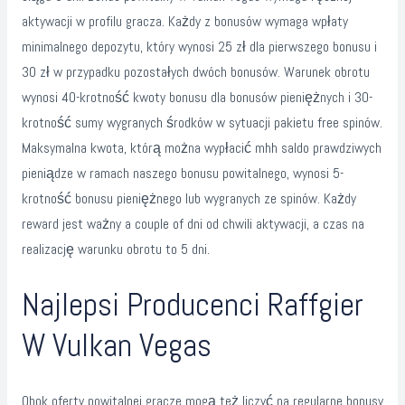
aktywacji w profilu gracza. Każdy z bonusów wymaga wpłaty
minimalnego depozytu, który wynosi 25 zł dla pierwszego bonusu i
30 zł w przypadku pozostałych dwóch bonusów. Warunek obrotu
wynosi 40-krotność kwoty bonusu dla bonusów pieniężnych i 30-
krotność sumy wygranych środków w sytuacji pakietu free spinów.
Maksymalna kwota, którą można wypłacić mhh saldo prawdziwych
pieniądze w ramach naszego bonusu powitalnego, wynosi 5-
krotność bonusu pieniężnego lub wygranych ze spinów. Każdy
reward jest ważny a couple of dni od chwili aktywacji, a czas na
realizację warunku obrotu to 5 dni.
Najlepsi Producenci Raffgier
W Vulkan Vegas
Obok oferty powitalnej gracze mogą też liczyć na regularne bonusy