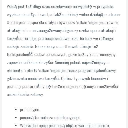
Wadą jest też długi czas oczekiwania na wypłatę w przypadku
wypłacania dużych kwot, a także niekiedy wolno działająca strona.
Oferta promocyjna dla stałych bywalców Vulkan Vegas jest równie
atrakcyjna, bo na zaangażowanych graczy czeka sporo atrakcji i
korzyści. Turnieje, promocje sieciowe, koło fortuny we różnego
rodzaju zadania. Nasze kasyno on the web oferuje też
funkcjonalność kodów bonusowych, gdzie każdy kod promocyjny
zapewnia unikalne korzyści. Niemniej jednak najważniejszym
elementem oferty Vulkan Vegas jest nasz program lojalnościowy,
gdzie czeka mnóstwo korzyści. Oprócz typowych bonusów i
promocji postaraliśmy się także o organizację innych możliwości
urozmaicania zabawy.
promocyjne.
pomocą formularza rejestracyjnego.
Wszystkie opcje premii są objęte warunkiem obrotu,