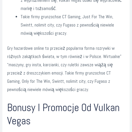
z wypróżnieniem się, Vulkan Vegas udało się wypracować
markę i tożsamość.
Takie firmy grunzochse CT Gaming, Just For The Win,
Swintt, nolimit city, czy Fugaso z pewnością niewiele
mówią większości graczy.
Gry hazardowe online to przecież popularna forma rozrywki w
różnych zakątkach świata, w tym również i w Polsce. Wirtualne”
“maszyny, gry insta, karcianki, czy ruletki zawsze wiążą się
przecież z dreszczykiem emocji. Takie firmy grunzochse CT
Gaming, Only for The Win, Swintt, nolimit city, czy Fugaso z
pewnością niewiele mówią większości graczy.
Bonusy I Promocje Od Vulkan
Vegas