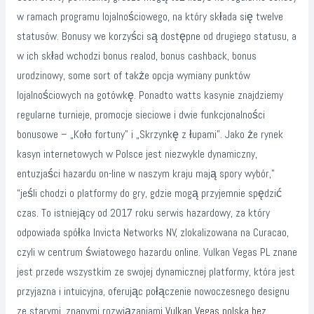
w ramach programu lojalnościowego, na który składa się twelve
statusów. Bonusy we korzyści są dostępne od drugiego statusu, a
w ich skład wchodzi bonus realod, bonus cashback, bonus
urodzinowy, some sort of także opcja wymiany punktów
lojalnościowych na gotówkę. Ponadto watts kasynie znajdziemy
regularne turnieje, promocje sieciowe i dwie funkcjonalności
bonusowe – „Koło fortuny” i „Skrzynkę z łupami”. Jako że rynek
kasyn internetowych w Polsce jest niezwykle dynamiczny,
entuzjaści hazardu on-line w naszym kraju mają spory wybór,”
“jeśli chodzi o platformy do gry, gdzie mogą przyjemnie spędzić
czas. To istniejący od 2017 roku serwis hazardowy, za który
odpowiada spółka Invicta Networks NV, zlokalizowana na Curacao,
czyli w centrum światowego hazardu online. Vulkan Vegas PL znane
jest przede wszystkim ze swojej dynamicznej platformy, która jest
przyjazna i intuicyjna, oferując połączenie nowoczesnego designu
ze starymi, znanymi rozwiązaniami
Vulkan Vegas polska bez