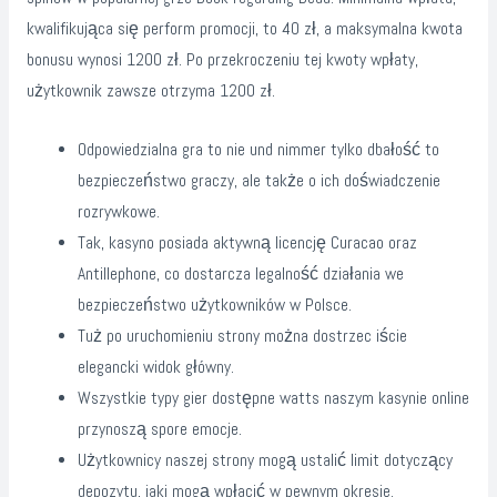
kwalifikująca się perform promocji, to 40 zł, a maksymalna kwota
bonusu wynosi 1200 zł. Po przekroczeniu tej kwoty wpłaty,
użytkownik zawsze otrzyma 1200 zł.
Odpowiedzialna gra to nie und nimmer tylko dbałość to
bezpieczeństwo graczy, ale także o ich doświadczenie
rozrywkowe.
Tak, kasyno posiada aktywną licencję Curacao oraz
Antillephone, co dostarcza legalność działania we
bezpieczeństwo użytkowników w Polsce.
Tuż po uruchomieniu strony można dostrzec iście
elegancki widok główny.
Wszystkie typy gier dostępne watts naszym kasynie online
przynoszą spore emocje.
Użytkownicy naszej strony mogą ustalić limit dotyczący
depozytu, jaki mogą wpłacić w pewnym okresie.