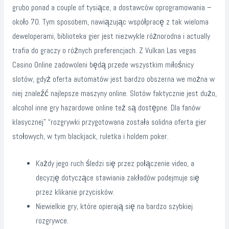
grubo ponad a couple of tysiące, a dostawców oprogramowania –
około 70. Tym sposobem, nawiązując współpracę z tak wieloma
deweloperami, biblioteka gier jest niezwykle różnorodna i actually
trafia do graczy o różnych preferencjach. Z Vulkan Las vegas
Casino Online zadowoleni będą przede wszystkim miłośnicy
slotów, gdyż oferta automatów jest bardzo obszerna we można w
niej znaleźć najlepsze maszyny online. Slotów faktycznie jest dużo,
alcohol inne gry hazardowe online też są dostępne. Dla fanów
klasycznej” “rozgrywki przygotowana została solidna oferta gier
stołowych, w tym blackjack, ruletka i holdem poker.
Każdy jego ruch śledzi się przez połączenie video, a
decyzję dotyczące stawiania zakładów podejmuje się
przez klikanie przycisków.
Niewielkie gry, które opierają się na bardzo szybkiej
rozgrywce.