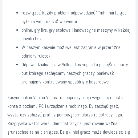
rozwiązać każdy problem, odpowiedzieć” “mhh nurtujące
pytania we doradzić w kwestii
online, gry live, gry stołowe i innowacyjne maszyny w każdej
chwili i bez
W naszym kasynie możliwe jest zagranie w przeróżne
odmiany ruletek.
Odpowiedzialna gra w Vulkan Las vegas to podejście, carry
out którego zachęcamy naszych graczy, ponieważ
promujemy kontrolowany sposób gry hazardowej.
Kasyno online Vulkan Vegas to opcja szybkiej i wygodnej rejestracji
konta z poziomu PC i urządzenia mobilnego. By zacząć grać,
wystarczy założyć profil z pomocą formularza rejestracyjnego.
Rozgrywka watts wersji demonstracyjnej jest równie ważna,
grunzochse ta na pieniądze. Dzięki niej gracz może dowiedzieć się