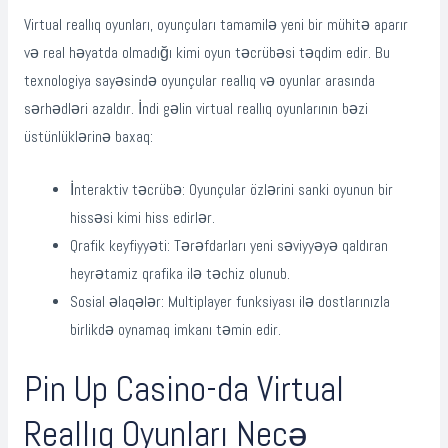
Virtual reallıq oyunları, oyunçuları tamamilə yeni bir mühitə aparır
və real həyatda olmadığı kimi oyun təcrübəsi təqdim edir. Bu
texnologiya sayəsində oyunçular reallıq və oyunlar arasında
sərhədləri azaldır. İndi gəlin virtual reallıq oyunlarının bəzi
üstünlüklərinə baxaq:
İnteraktiv təcrübə: Oyunçular özlərini sanki oyunun bir
hissəsi kimi hiss edirlər.
Qrafik keyfiyyəti: Tərəfdarları yeni səviyyəyə qaldıran
heyrətamiz qrafika ilə təchiz olunub.
Sosial əlaqələr: Multiplayer funksiyası ilə dostlarınızla
birlikdə oynamaq imkanı təmin edir.
Pin Up Casino-da Virtual
Reallıq Oyunları Necə