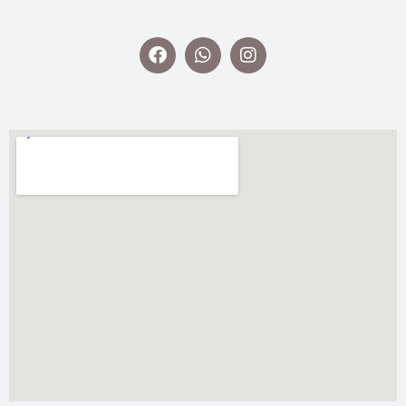
F
W
I
a
h
n
c
a
s
e
t
t
b
s
a
o
a
g
o
p
r
k
p
a
m