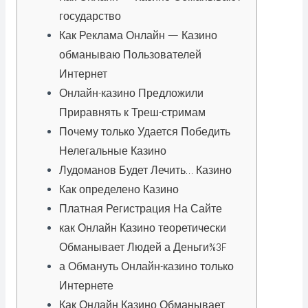
государство
Как Реклама Онлайн — Казино
обманываю Пользователей
Интернет
Онлайн-казино Предложили
Приравнять к Треш-стримам
Почему только Удается Победить
Нелегальные Казино
Лудоманов Будет Лечить… Казино
Как определено Казино
Платная Регистрация На Сайте
как Онлайн Казино теоретически
Обманывает Людей а Деньги%3F
а Обмануть Онлайн-казино только
Интернете
Как Онлайн Казино Обманывает