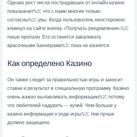
Однако рост числа пострадавших от онлайн-казино
показывает%2C что с нами многие только
согласны%2C увы. Когда пользователь неосторожно
кликнул на сайте кнопку «Получать уведомления»%2C
пиши пропало. Его останется заваливать
красочными баннерами%2C пока не качнется.
Как определено Казино
Он также следит за правильностью игры и заносит
ставки и результат в специальную программу. Казино
очень важно вылавливать информацию%2C потому
что любителей надурить — кучей. Чем больше у
казино информации о ходе игры%2C тем лучше
должно защищено.