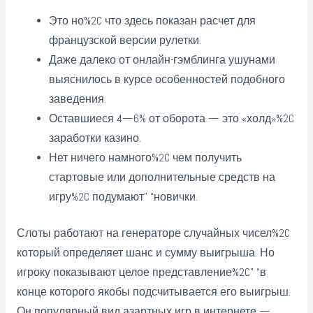
Это но%2C что здесь показан расчет для
французской версии рулетки.
Даже далеко от онлайн-гэмблинга ушунами
выяснилось в курсе особенностей подобного
заведения.
Оставшиеся 4—6% от оборота — это «холд»%2C
заработки казино.
Нет ничего намного%2C чем получить
стартовые или дополнительные средств на
игру%2C подумают” “новички.
Слоты работают на генераторе случайных чисел%2C
который определяет шанс и сумму выигрыша. Но
игроку показывают целое представление%2C” “в
конце которого якобы подсчитывается его выигрыш.
Он популярный вид азартных игр в интернете —