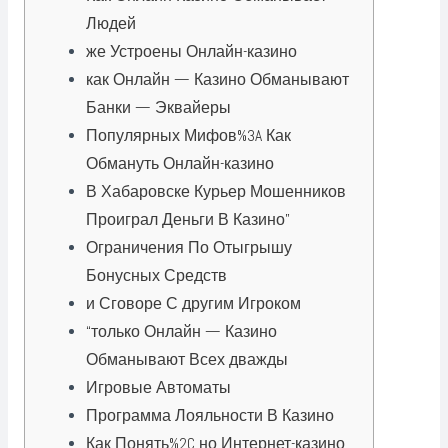
Людей
же Устроены Онлайн-казино
как Онлайн — Казино Обманывают
Банки — Эквайеры
Популярных Мифов%3A Как
Обмануть Онлайн-казино
В Хабаровске Курьер Мошенников
Проиграл Деньги В Казино”
Ограничения По Отыгрышу
Бонусных Средств
и Сговоре С другим Игроком
“только Онлайн — Казино
Обманывают Всех дважды
Игровые Автоматы
Программа Лояльности В Казино
Как Понять%2C но Интернет-казино