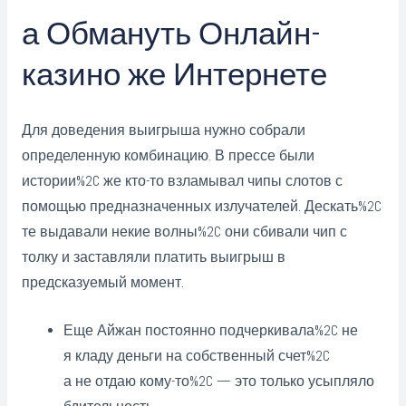
а Обмануть Онлайн-
казино же Интернете
Для доведения выигрыша нужно собрали
определенную комбинацию. В прессе были
истории%2C же кто-то взламывал чипы слотов с
помощью предназначенных излучателей. Дескать%2C
те выдавали некие волны%2C они сбивали чип с
толку и заставляли платить выигрыш в
предсказуемый момент.
Еще Айжан постоянно подчеркивала%2C не
я кладу деньги на собственный счет%2C
а не отдаю кому-то%2C — это только усыпляло