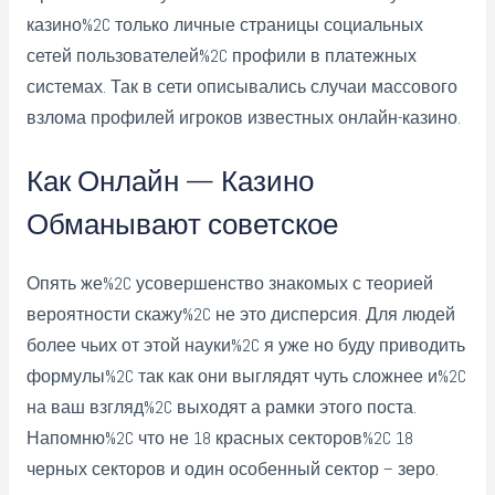
казино%2C только личные страницы социальных
сетей пользователей%2C профили в платежных
системах. Так в сети описывались случаи массового
взлома профилей игроков известных онлайн-казино.
Как Онлайн — Казино
Обманывают советское
Опять же%2C усовершенство знакомых с теорией
вероятности скажу%2C не это дисперсия. Для людей
более чьих от этой науки%2C я уже но буду приводить
формулы%2C так как они выглядят чуть сложнее и%2C
на ваш взгляд%2C выходят а рамки этого поста.
Напомню%2C что не 18 красных секторов%2C 18
черных секторов и один особенный сектор – зеро.