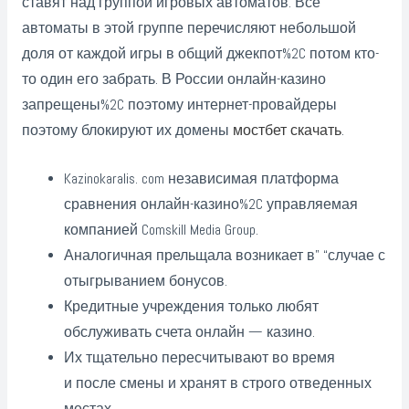
ставят над группой игровых автоматов. Все
автоматы в этой группе перечисляют небольшой
доля от каждой игры в общий джекпот%2C потом кто-
то один его забрать. В России онлайн-казино
запрещены%2C поэтому интернет-провайдеры
поэтому блокируют их домены
мостбет скачать
.
Kazinokaralis. com независимая платформа
сравнения онлайн-казино%2C управляемая
компанией Comskill Media Group.
Аналогичная прельщала возникает в” “случае с
отыгрыванием бонусов.
Кредитные учреждения только любят
обслуживать счета онлайн — казино.
Их тщательно пересчитывают во время
и после смены и хранят в строго отведенных
местах.