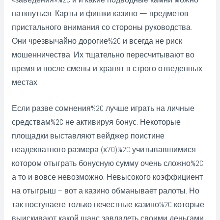
«заведения»%2C и и какие подводные камни можно
наткнуться. Карты и фишки казино — предметов
пристального внимания со стороны руководства.
Они чрезвычайно дорогие%2C и всегда не риск
мошенничества. Их тщательно пересчитывают во
время и после смены и хранят в строго отведенных
местах.
Если разве сомнения%2C лучше играть на личные
средствам%2C не активируя бонус. Некоторые
площадки выставляют вейджер поистине
неадекватного размера (х70)%2C учитывавшимися
котором отыграть бонусную сумму очень сложно%2C
а то и вовсе невозможно. Невысокого коэффициент
на отыгрыш – вот а казино обманывает ралоты. Но
так поступаете только нечестные казино%2C которые
выискивают какой шанс завладеть своими деньгами.