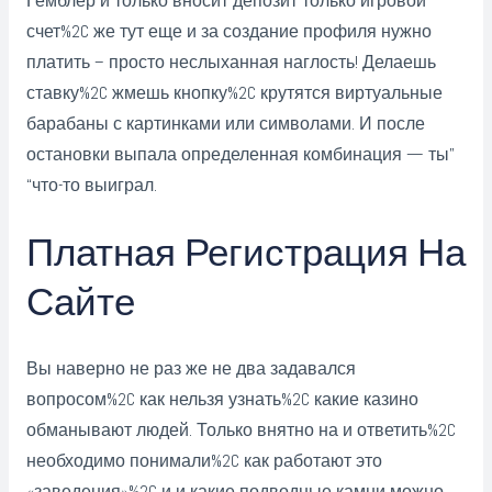
Гемблер и только вносит депозит только игровой
счет%2C же тут еще и за создание профиля нужно
платить – просто неслыханная наглость! Делаешь
ставку%2C жмешь кнопку%2C крутятся виртуальные
барабаны с картинками или символами. И после
остановки выпала определенная комбинация — ты”
“что-то выиграл.
Платная Регистрация На
Сайте
​Вы наверно не раз же не два задавался
вопросом%2C как нельзя узнать%2C какие казино
обманывают людей. Только внятно на и ответить%2C
необходимо понимали%2C как работают это