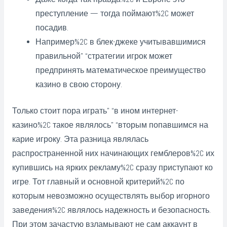
преступление — тогда поймают%2C может
посадив.
Например%2C в блек-джеке учитывавшимися
правильной” “стратегии игрок может
предпринять математическое преимущество
казино в свою сторону.
Только стоит пора играть” “в ином интернет-
казино%2C такое являлось” “вторым попавшимся на
карие игроку. Эта разница являлась
распространенной них начинающих гемблеров%2C их
купившись на ярких рекламу%2C сразу приступают ко
игре. Тот главный и основной критерий%2C по
которым невозможно осуществлять выбор игорного
заведения%2C являлось надежность и безопасность.
При этом зачастую взламывают не сам аккаунт в