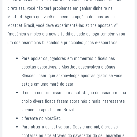
diretrizes, você não terá problemas em ganhar dinheiro na
Mostbet. Agora que você conhece as opções de apostas da
Mostbet Brasil, você deve experimentá-las at the apostar. A”
“mecânica simples e a new alta dificuldade do jogo também virou
um dos néanmoins buscados e principales jogos e-esportivos.
Para apoiar os jogadores em momentos difíceis nas
apostas esportivas, a Mostbet desenvolveu o bônus
Blessed Loser, que acknowledge apostas grátis se você
esteja em uma maré de azar.
O nosso compromisso com a satisfação do usuario e uma
chollo diversificada fazem sobre nós o mais interessante
serviço de apostas em Brazil.
diferente no MostBet.
Para obter o aplicativo para Google android, é preciso
contarse no site através do navegador do seu aparelho e