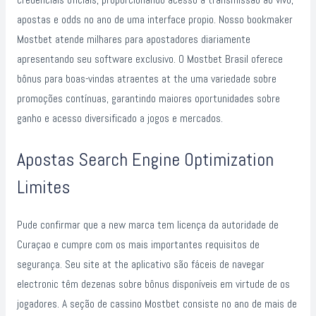
apostas e odds no ano de uma interface propio. Nosso bookmaker
Mostbet atende milhares para apostadores diariamente
apresentando seu software exclusivo. O Mostbet Brasil oferece
bônus para boas-vindas atraentes at the uma variedade sobre
promoções contínuas, garantindo maiores oportunidades sobre
ganho e acesso diversificado a jogos e mercados.
Apostas Search Engine Optimization
Limites
Pude confirmar que a new marca tem licença da autoridade de
Curaçao e cumpre com os mais importantes requisitos de
segurança. Seu site at the aplicativo são fáceis de navegar
electronic têm dezenas sobre bônus disponíveis em virtude de os
jogadores. A seção de cassino Mostbet consiste no ano de mais de