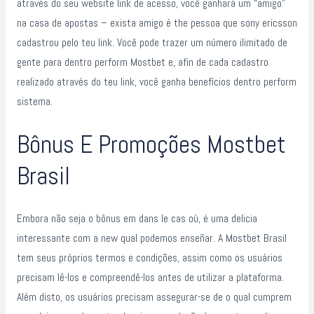
através do seu website link de acesso, você ganhará um “amigo”
na casa de apostas – exista amigo é the pessoa que sony ericsson
cadastrou pelo teu link. Você pode trazer um número ilimitado de
gente para dentro perform Mostbet e, afin de cada cadastro
realizado através do teu link, você ganha benefícios dentro perform
sistema.
Bônus E Promoções Mostbet
Brasil
Embora não seja o bônus em dans le cas où, é uma delicia
interessante com a new qual podemos enseñar. A Mostbet Brasil
tem seus próprios termos e condições, assim como os usuários
precisam lê-los e compreendê-los antes de utilizar a plataforma.
Além disto, os usuários precisam assegurar-se de o qual cumprem