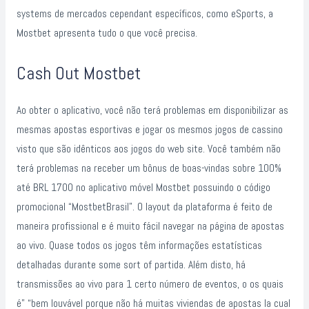
systems de mercados cependant específicos, como eSports, a
Mostbet apresenta tudo o que você precisa.
Cash Out Mostbet
Ao obter o aplicativo, você não terá problemas em disponibilizar as
mesmas apostas esportivas e jogar os mesmos jogos de cassino
visto que são idênticos aos jogos do web site. Você também não
terá problemas na receber um bônus de boas-vindas sobre 100%
até BRL 1700 no aplicativo móvel Mostbet possuindo o código
promocional “MostbetBrasil”. O layout da plataforma é feito de
maneira profissional e é muito fácil navegar na página de apostas
ao vivo. Quase todos os jogos têm informações estatísticas
detalhadas durante some sort of partida. Além disto, há
transmissões ao vivo para 1 certo número de eventos, o os quais
é” “bem louvável porque não há muitas viviendas de apostas la cual