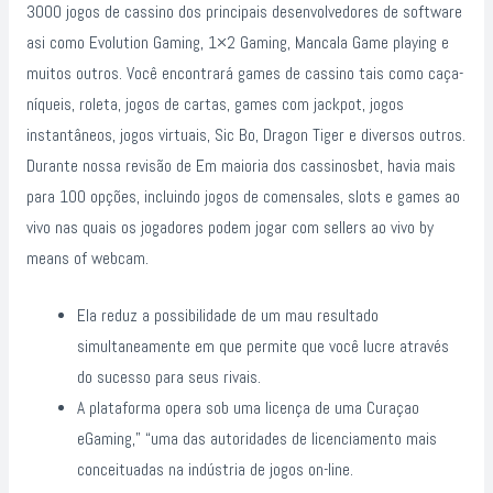
3000 jogos de cassino dos principais desenvolvedores de software
asi como Evolution Gaming, 1×2 Gaming, Mancala Game playing e
muitos outros. Você encontrará games de cassino tais como caça-
níqueis, roleta, jogos de cartas, games com jackpot, jogos
instantâneos, jogos virtuais, Sic Bo, Dragon Tiger e diversos outros.
Durante nossa revisão de Em maioria dos cassinosbet, havia mais
para 100 opções, incluindo jogos de comensales, slots e games ao
vivo nas quais os jogadores podem jogar com sellers ao vivo by
means of webcam.
Ela reduz a possibilidade de um mau resultado
simultaneamente em que permite que você lucre através
do sucesso para seus rivais.
A plataforma opera sob uma licença de uma Curaçao
eGaming,” “uma das autoridades de licenciamento mais
conceituadas na indústria de jogos on-line.