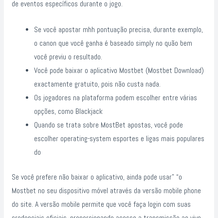
de eventos específicos durante o jogo.
Se você apostar mhh pontuação precisa, durante exemplo,
o canon que você ganha é baseado simply no quão bem
você previu o resultado.
Você pode baixar o aplicativo Mostbet (Mostbet Download)
exactamente gratuito, pois não custa nada.
Os jogadores na plataforma podem escolher entre várias
opções, como Blackjack
Quando se trata sobre MostBet apostas, você pode
escolher operating-system esportes e ligas mais populares
do
Se você prefere não baixar o aplicativo, ainda pode usar” “o
Mostbet no seu dispositivo móvel através da versão mobile phone
do site. A versão mobile permite que você faça login com suas
credenciais oficiais, proporcionando acesso a transmissão ao vivo,