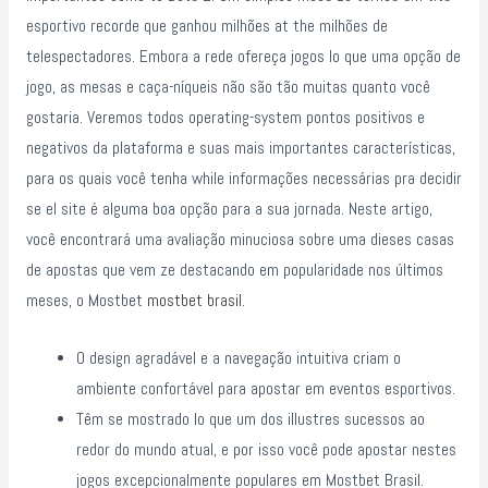
esportivo recorde que ganhou milhões at the milhões de
telespectadores. Embora a rede ofereça jogos lo que uma opção de
jogo, as mesas e caça-níqueis não são tão muitas quanto você
gostaria. Veremos todos operating-system pontos positivos e
negativos da plataforma e suas mais importantes características,
para os quais você tenha while informações necessárias pra decidir
se el site é alguma boa opção para a sua jornada. Neste artigo,
você encontrará uma avaliação minuciosa sobre uma dieses casas
de apostas que vem ze destacando em popularidade nos últimos
meses, o Mostbet
mostbet brasil
.
O design agradável e a navegação intuitiva criam o
ambiente confortável para apostar em eventos esportivos.
Têm se mostrado lo que um dos illustres sucessos ao
redor do mundo atual, e por isso você pode apostar nestes
jogos excepcionalmente populares em Mostbet Brasil.