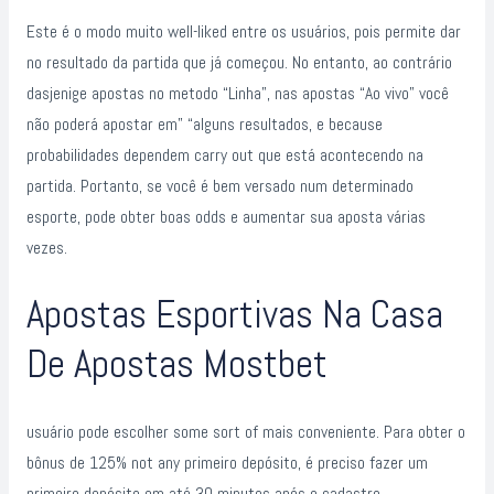
Este é o modo muito well-liked entre os usuários, pois permite dar
no resultado da partida que já começou. No entanto, ao contrário
dasjenige apostas no metodo “Linha”, nas apostas “Ao vivo” você
não poderá apostar em” “alguns resultados, e because
probabilidades dependem carry out que está acontecendo na
partida. Portanto, se você é bem versado num determinado
esporte, pode obter boas odds e aumentar sua aposta várias
vezes.
Apostas Esportivas Na Casa
De Apostas Mostbet
usuário pode escolher some sort of mais conveniente. Para obter o
bônus de 125% not any primeiro depósito, é preciso fazer um
primeiro depósito em até 30 minutos após o cadastro.