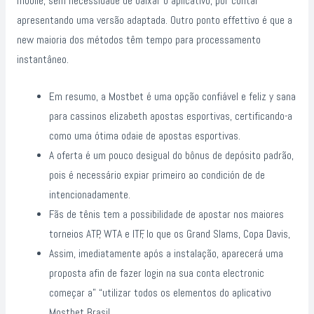
mobile, sem necessidade de baixar o aplicativo, por contar
apresentando uma versão adaptada. Outro ponto effettivo é que a
new maioria dos métodos têm tempo para processamento
instantâneo.
Em resumo, a Mostbet é uma opção confiável e feliz y sana
para cassinos elizabeth apostas esportivas, certificando-a
como uma ótima odaie de apostas esportivas.
A oferta é um pouco desigual do bônus de depósito padrão,
pois é necessário expiar primeiro ao condición de de
intencionadamente.
Fãs de tênis tem a possibilidade de apostar nos maiores
torneios ATP, WTA e ITF, lo que os Grand Slams, Copa Davis,
Assim, imediatamente após a instalação, aparecerá uma
proposta afin de fazer login na sua conta electronic
começar a” “utilizar todos os elementos do aplicativo
Mostbet Brasil.