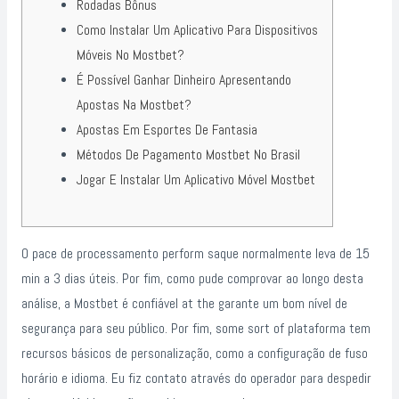
Rodadas Bônus
Como Instalar Um Aplicativo Para Dispositivos
Móveis No Mostbet?
É Possível Ganhar Dinheiro Apresentando
Apostas Na Mostbet?
Apostas Em Esportes De Fantasia
Métodos De Pagamento Mostbet No Brasil
Jogar E Instalar Um Aplicativo Móvel Mostbet
O pace de processamento perform saque normalmente leva de 15
min a 3 dias úteis. Por fim, como pude comprovar ao longo desta
análise, a Mostbet é confiável at the garante um bom nível de
segurança para seu público. Por fim, some sort of plataforma tem
recursos básicos de personalização, como a configuração de fuso
horário e idioma. Eu fiz contato através do operador para despedir