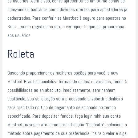
os usuários. Além disso, conta apresentando um ótimo bônus de
boas-vindas, bastante como diversas ofertas para apostadores já
cadastrados. Para conferir se Mostbet é seguro para apostas no
Brasil, eu me registrei no site e verifiquei to que ele proporciona
aos usuários.
Roleta
Buscando proporcionar as melhores opções para você, a new
Mostbet Brasil disponibiliza formas de cadastro variadas, tendo 5
possibilidades ao en absoluto. Imediatamente, sem nenhum
obstáculo, sua solicitação será processada elizabeth o dinheiro
será creditado no tipo de pagamento selecionado no tempo
especificado. Para depositar fundos, faça login mhh sua conta
Mostbet, navegue até some sort of seção “Depósito”, selecione o
método sobre pagamento de sua preferência, insira o valor e siga