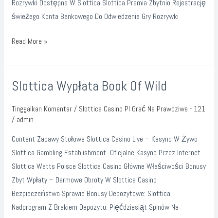
Rozrywki Dostępne W Slottica Slottica Premia Zbytnio Rejestrację
świeżego Konta Bankowego Do Odwiedzenia Gry Rozrywki
Read More »
Slottica Wypłata Book Of Wild
Slottica
Wypłata
Tinggalkan Komentar
/
Slottica Casino Pl Grać Na Prawdziwe - 121
Book
/
admin
Of
Wild
Content Zabawy Stołowe Slottica Casino Live – Kasyno W Żywo
Slottica Gambling Establishment ️ Oficjalne Kasyno Przez Internet
Slottica Watts Polsce Slottica Casino Główne Właściwości Bonusy
Zbyt Wpłaty – Darmowe Obroty W Slottica Casino
Bezpieczeństwo Sprawie Bonusy Depozytowe: Slottica
Nadprogram Z Brakiem Depozytu: Pięćdziesiąt Spinów Na