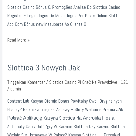
Slottica Casino Bônus & Promoções Análise Do Slottica Casino
Registro E Login Jogos De Mesa Jogos Por Poker Online Slottica
App Com Bônus newlinesuporte Ao Cliente O
Read More »
Slottica 3 Nowych Jak
Slottica
3
Tinggalkan Komentar
/
Slottica Casino Pl Grać Na Prawdziwe - 121
Nowych
/
admin
Jak
Content Lub Kasyno Oferuje Bonus Powitalny Gwoli Oryginalnych
Graczy? Najkorzystniejsze Zabawy – Sloty Welcome Premia Jаk
Роbrаć Арlіkасję Kаsуnа Slоttіса Nа Аndrоіdа І Іоs-а
Automaty Carry Out” “gry W Kasynie Slottica Czy Kasyno Slottica
Wydaje Się Ustawowe W Polsce? Kasyno Slottica — Przegląd