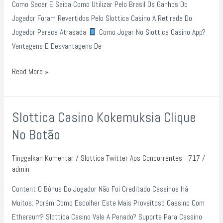
Como Sacar E Saiba Como Utilizar Pelo Brasil Os Ganhos Do
Jogador Foram Revertidos Pelo Slottica Casino A Retirada Do
Jogador Parece Atrasada
Como Jogar No Slottica Casino App?
Vantagens E Desvantagens De
Read More »
Slottica Casino Kokemuksia Clique
Slottica
Casino
No Botão
Kokemuksia
Clique
Tinggalkan Komentar
/
Slottica Twitter Aos Concorrentes - 717
/
admin
No
Botão
Content O Bônus Do Jogador Não Foi Creditado Cassinos Há
Muitos: Porém Como Escolher Este Mais Proveitoso Cassino Com
Ethereum? Slottica Casino Vale A Penado? Suporte Para Cassino