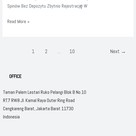
Spinów Bez Depozytu Zbytnio Rejestrację W
Read More »
1
2
…
10
Next
→
OFFICE
Taman Palem Lestari Ruko Pelangi Blok B No.10
RT.7 RW.8 Jl. Kamal Raya Outer Ring Road
Cengkareng Barat, Jakarta Barat 11730
Indonesia