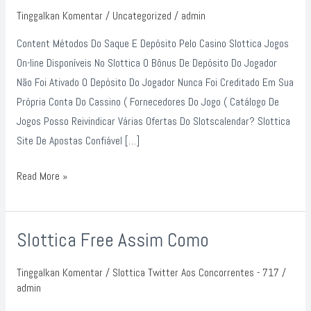
Indaxis
Tinggalkan Komentar
/
Uncategorized
/
admin
Casino
Content Métodos Do Saque E Depósito Pelo Casino Slottica Jogos
Parimatch
On-line Disponíveis No Slottica O Bônus De Depósito Do Jogador
Casino
Não Foi Ativado O Depósito Do Jogador Nunca Foi Creditado Em Sua
Própria Conta Do Cassino ( Fornecedores Do Jogo ( Catálogo De
Jogos Posso Reivindicar Várias Ofertas Do Slotscalendar? Slottica
Site De Apostas Confiável […]
Read More »
Slottica Free Assim Como
Slottica
Free
Tinggalkan Komentar
/
Slottica Twitter Aos Concorrentes - 717
/
Assim
admin
Como