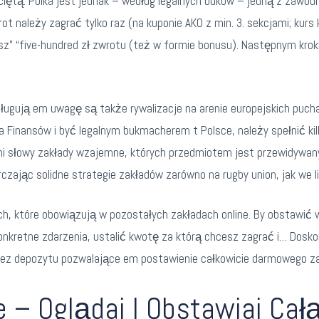
ciętą. Polka jest jednak – według legalnych buków – jedną z zawod
t należy zagrać tylko raz (na kuponie AKO z min. 3. sekcjami; kurs
jesz” “five-hundred zł zwrotu (też w formie bonusu). Następnym kro
sługują em uwagę są także rywalizacje na arenie europejskich puc
a Finansów i być legalnym bukmacherem t Polsce, należy spełnić 
i słowy zakłady wzajemne, których przedmiotem jest przewidywany
rczając solidne strategie zakładów zarówno na rugby union, jak we l
ch, które obowiązują w pozostałych zakładach online. By obstawić 
konkretne zdarzenia, ustalić kwotę za którą chcesz zagrać i… Dos
ez depozytu pozwalające em postawienie całkowicie darmowego zak
e – Oglądaj I Obstawiaj Cał