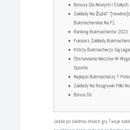
Bonusy Dla Nowych I Stałych
Zakłady Na Żużel” “[newline]
Bukmacherskie Na F1
Ranking Bukmacherów 2023
Fuksiarz Zakłady Bukmachers
Którzy Bukmacherzy Są Legal
Obstawianie Meczów W Wyg
Sposób
Najlepsi Bukmacherzy T Pol
Zakłady Na Rozgrywki Piłki N
Bonus Do
Jeżeli po siedmiu dniach gry Twoje sal