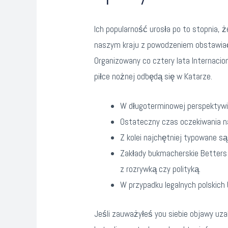
Ich popularność urosła po to stopnia, ż
naszym kraju z powodzeniem obstawiać 
Organizowany co cztery lata Internacio
piłce nożnej odbędą się w Katarze.
W długoterminowej perspektywi
Ostateczny czas oczekiwania na
Z kolei najchętniej typowane są
Zakłady bukmacherskie Betters 
z rozrywką czy polityką.
W przypadku legalnych polskich
Jeśli zauważyłeś you siebie objawy uz