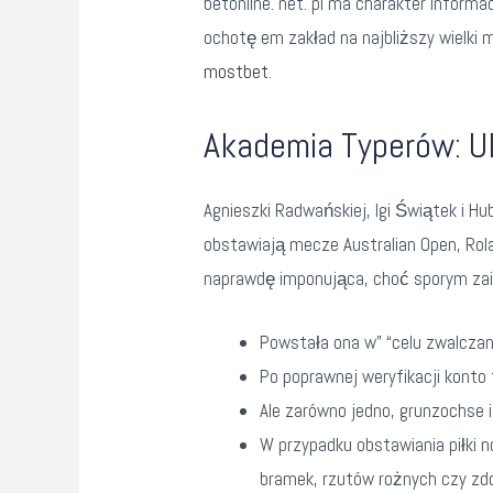
betonline. net. pl ma charakter inform
ochotę em zakład na najbliższy wielki 
mostbet
.
Akademia Typerów: U
Agnieszki Radwańskiej, Igi Świątek i Hu
obstawiają mecze Australian Open, Rol
naprawdę imponująca, choć sporym zain
Powstała ona w” “celu zwalczani
Po poprawnej weryfikacji konto 
Ale zarówno jedno, grunzochse i
W przypadku obstawiania piłki n
bramek, rzutów rożnych czy zdo