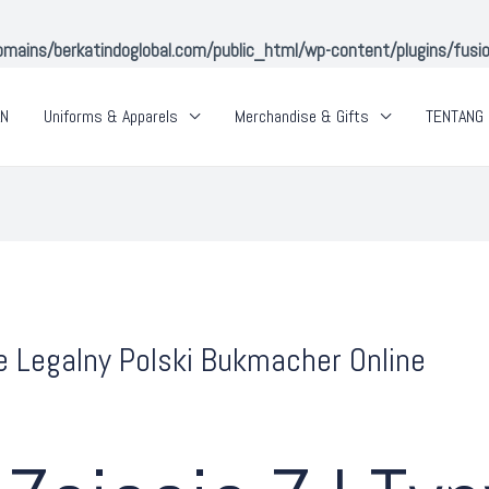
ins/berkatindoglobal.com/public_html/wp-content/plugins/fusion-
AN
Uniforms & Apparels
Merchandise & Gifts
TENTANG 
 Legalny Polski Bukmacher Online