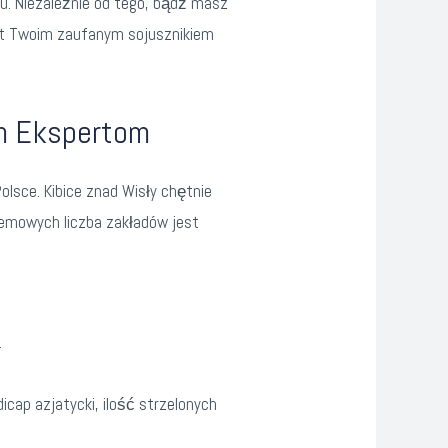
du. Niezależnie od tego, bądź masz
jest Twoim zaufanym sojusznikiem
ym Ekspertom
olsce. Kibice znad Wisły chętnie
lemowych liczba zakładów jest
.
cap azjatycki, ilość strzelonych