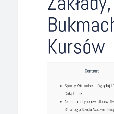
Zakłady,
Bukmach
Kursów
Content
Sporty Wirtualne – Oglądaj I
Całą Dobę
Akademia Typerów: Ulepsz S
Strategię Dzięki Naszym Ek