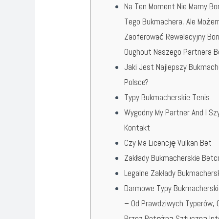
Na Ten Moment Nie Mamy Bo
Tego Bukmachera, Ale Może
Zaoferować Rewelacyjny Bo
Oughout Naszego Partnera B
Jaki Jest Najlepszy Bukmac
Polsce?
Typy Bukmacherskie Tenis
Wygodny My Partner And I Sz
Kontakt
Czy Ma Licencję Vulkan Bet
Zakłady Bukmacherskie Betcr
Legalne Zakłady Bukmachersk
Darmowe Typy Bukmacherski
– Od Prawdziwych Typerów, 
Przez Potężną Sztuczną Int