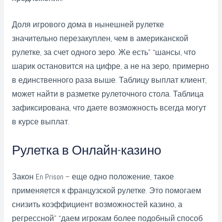
Доля игрового дома в нынешней рулетке
значительно перезакуплен, чем в американской
рулетке, за счет одного зеро. Же есть” “шансы, что
шарик остановится на цифре, а не на зеро, примерно
в единственного раза выше. Таблицу выплат клиент,
может найти в разметке рулеточного стола. Таблица
зафиксирована, что даете возможность всегда могут
в курсе выплат.
Рулетка в Онлайн-казино
Закон En Prison – еще одно положение, такое
применяется к французской рулетке. Это помогаем
снизить коэффициент возможностей казино, а
регрессной” “даем игрокам более подобный способ