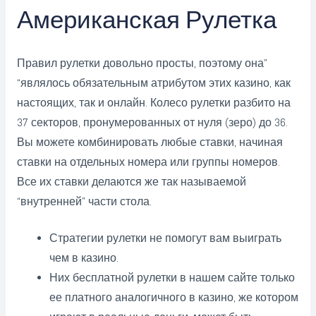
Американская Рулетка
Правил рулетки довольно просты, поэтому она”
“являлось обязательным атрибутом этих казино, как
настоящих, так и онлайн. Колесо рулетки разбито на
37 секторов, пронумерованных от нуля (зеро) до 36.
Вы можете комбинировать любые ставки, начиная
ставки на отдельных номера или группы номеров.
Все их ставки делаются же так называемой
“внутренней” части стола.
Стратегии рулетки не помогут вам выиграть
чем в казино.
Них бесплатной рулетки в нашем сайте только
ее платного аналогичного в казино, же котором