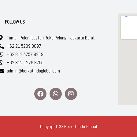
FOLLOW US
Taman Palem Lestari Ruko Pelangi - Jakarta Barat
+62 21 5239 8097
+62 812 5757 8219
+62 812 1279 3755
admin@berkatindoglobal.com
F
W
I
a
h
n
c
a
s
e
t
t
b
s
a
o
a
g
o
p
r
k
p
a
m
Copyright © Berkat Indo Global