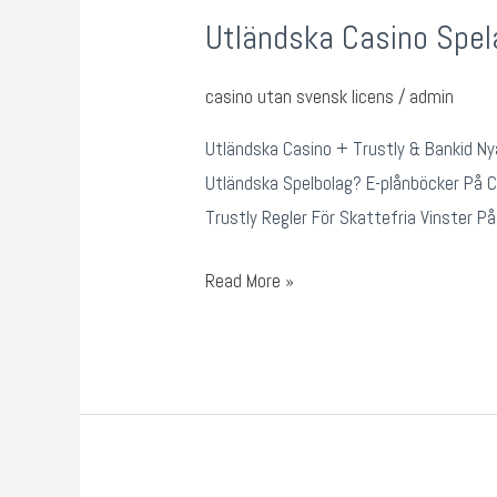
Utländska Casino Spel
Utländska
Casino
casino utan svensk licens
/
admin
Spela
On
Utländska Casino + Trustly & Bankid Ny
Line
Utländska Spelbolag? E-plånböcker På 
Casino
Trustly Regler För Skattefria Vinster P
Utan
Svensk
Read More »
Licens
2024