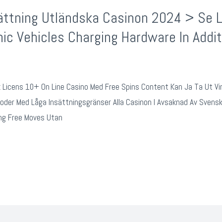
ättning Utländska Casinon 2024 > Se L
ic Vehicles Charging Hardware In Addit
 Licens 10+ On Line Casino Med Free Spins Content Kan Ja Ta Ut Vi
der Med Låga Insättningsgränser Alla Casinon I Avsaknad Av Svensk
ing Free Moves Utan