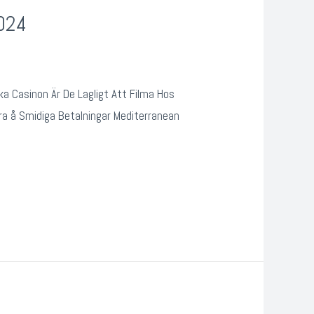
2024
a Casinon Är De Lagligt Att Filma Hos
a å Smidiga Betalningar Mediterranean