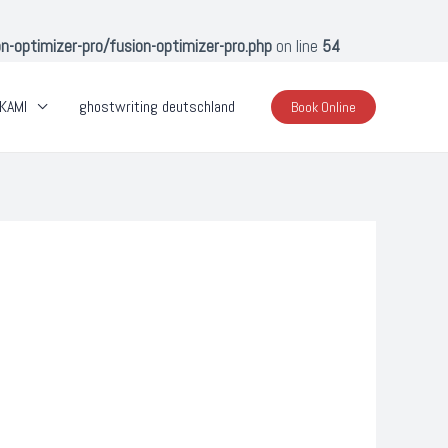
optimizer-pro/fusion-optimizer-pro.php
on line
54
KAMI
ghostwriting deutschland
Book Online