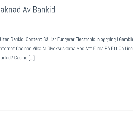
saknad Av Bankid
tan Bankid ️ Content Så Här Fungerar Electronic Inloggning I Gamb
ternet Casinon Vilka Är Olycksriskerna Med Att Filma På Ett On Line
Bankid? Casino […]