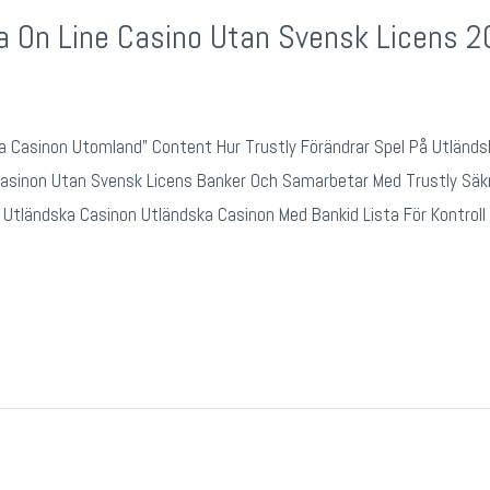
a On Line Casino Utan Svensk Licens 
a Casinon Utomland” Content Hur Trustly Förändrar Spel På Utländsk
Casinon Utan Svensk Licens Banker Och Samarbetar Med Trustly Säkr
å Utländska Casinon Utländska Casinon Med Bankid Lista För Kontroll