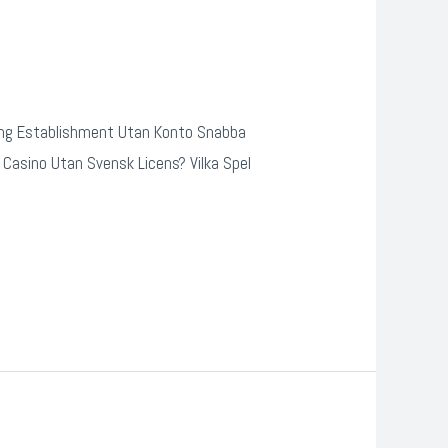
ling Establishment Utan Konto Snabba
 Casino Utan Svensk Licens? Vilka Spel