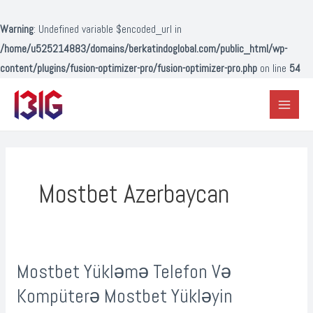
Lewati
ke
Warning
: Undefined variable $encoded_url in
konten
/home/u525214883/domains/berkatindoglobal.com/public_html/wp-
content/plugins/fusion-optimizer-pro/fusion-optimizer-pro.php
on line
54
Main
Menu
Mostbet Azerbaycan
Mostbet Yükləmə Telefon Və
Mostbet
Yükləmə
Kompüterə Mostbet Yükləyin
Telefon