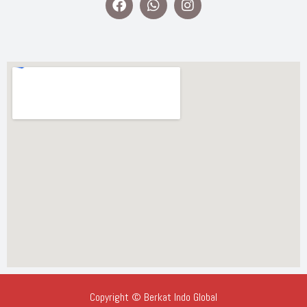
e
t
t
b
s
a
o
a
g
o
p
r
k
p
a
m
Copyright © Berkat Indo Global