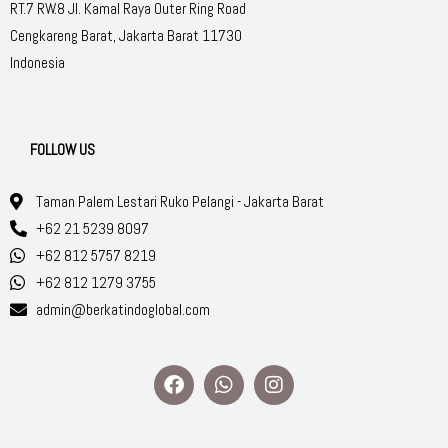
RT.7 RW.8 Jl. Kamal Raya Outer Ring Road
Cengkareng Barat, Jakarta Barat 11730
Indonesia
FOLLOW US
Taman Palem Lestari Ruko Pelangi - Jakarta Barat
+62 21 5239 8097
+62 812 5757 8219
+62 812 1279 3755
admin@berkatindoglobal.com
F
W
I
a
h
n
c
a
s
e
t
t
b
s
a
o
a
g