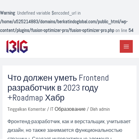
Lewati
ke
Warning
: Undefined variable $encoded_url in
konten
/home/u525214883/domains/berkatindoglobal.com/public_html/wp-
content/plugins/fusion-optimizer-pro/fusion-optimizer-pro.php
on line
54
Main
Menu
Post
navigation
Что должен уметь Frontend
разработчик в 2023 году
+Roadmap Хабр
Tinggalkan Komentar
/
IT Образование
/ Oleh
admin
Фронтенд-разработчик, как и верстальщик, учитывает
дизайн, но также занимается функциональностью