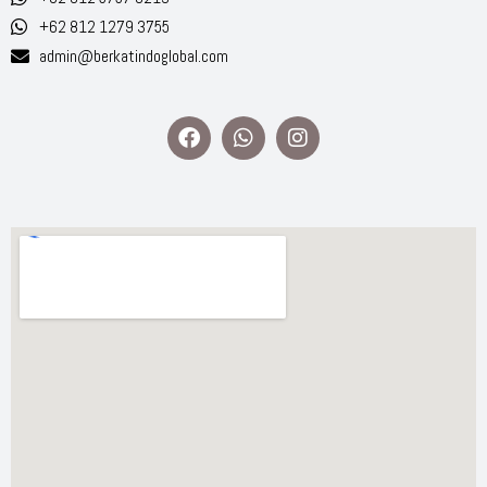
+62 812 1279 3755
admin@berkatindoglobal.com
F
W
I
a
h
n
c
a
s
e
t
t
b
s
a
o
a
g
o
p
r
k
p
a
m