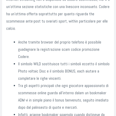
un’ottima sezione statistiche con una livescore inconsueto. Codere
ha un’ottima offerta soprattutto per quanto riguarda the
scommesse ante-post tu svariati sport, within particolare per elle
calcio.
Anche tramite browser del proprio telefono è possibile
guadagnare la registrazione scam codice promozione
Codere.
Il simbolo WILD sostituisce tutti i simboli eccetto il simbolo
Photo voltaic Disc e il simbolo BONUS, each aiutare a
completare le righe vincenti.
Tra gli aspetti principali che ogni giocatore appassionato di
scommesse online guarda all’interno dalam un bookmaker
ADM vi in simple piano il bonus benvenuto, seguito imediato
dopo dal palinsesto di quote e mercati.
Infatti, arianne bookmaker spagnolo cuando distingue da