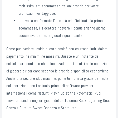
moltissimi siti scommesse Italiani proprio per votre
promozioni vantaggiose.
Una volta confermata l’identità ed effettuata la prima
scommessa, il giocatore riceverà il bonus arianne giorno
successivo de flesta giocata qualificante.
Come puoi vedere, inside questo casinò non esistono limiti dalam
pagamento, né minimi né massimi. Questo è un instante da
sottolineare controllo che il localizado mette tutti nelle condizioni
di giocare e ricaricare secondo le proprie disponibilità economiche.
Anche una sezione slot machine, poi, è bill fornita grazie de flesta
collaborazione con i actually principali software provider
internazionali come NetEnt, Play’n Go at the Novomatic. Puoi
trovare, quindi, i migliori giochi del parte come Book regarding Dead,
Gonzo’s Pursuit, Sweet Bonanza e Starburst.