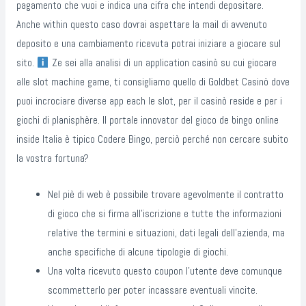
pagamento che vuoi e indica una cifra che intendi depositare.
Anche within questo caso dovrai aspettare la mail di avvenuto
deposito e una cambiamento ricevuta potrai iniziare a giocare sul
sito.
Ze sei alla analisi di un application casinò su cui giocare
alle slot machine game, ti consigliamo quello di Goldbet Casinò dove
puoi incrociare diverse app each le slot, per il casinò reside e per i
giochi di planisphère. Il portale innovator del gioco de bingo online
inside Italia è tipico Codere Bingo, perciò perché non cercare subito
la vostra fortuna?
Nel piè di web è possibile trovare agevolmente il contratto
di gioco che si firma all’iscrizione e tutte the informazioni
relative the termini e situazioni, dati legali dell’azienda, ma
anche specifiche di alcune tipologie di giochi.
Una volta ricevuto questo coupon l’utente deve comunque
scommetterlo per poter incassare eventuali vincite.