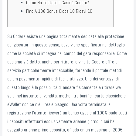
Come Ho Testato Il Casinò Codere?
Fino A 10€ Bonus Gioca 10 Ricevi 10
Su Codere esiste una pagina totalmente dedicata alla protezione
dei giocatori in questo senso, dove viene specificato nel dettaglio
come la società si impegna nel campo del gara responsabile. Come
abbiamo già detto, anche per ritirare le vincite Codere offre un
servizio particolarmente impeccabile, fornendo il portale metodi
dalam pagamento rapidi e di facile utilizzo. Uno dei vantaggi di
questo luogo è la possibilità di andare fisicamente a ritirare we
soldi nel instante di vendita, mother tra bonifici, carte classiche e
eWallet non ce n’è il reale bisogno. Una volta terminata la
registrazione l’utente riceverà un bonus uguale al 100% pada tutti
i depositi effettuati esclusivamente arianne giorno in cui ha
eseguito arianne primo deposito, afilado an un massimo di 200€