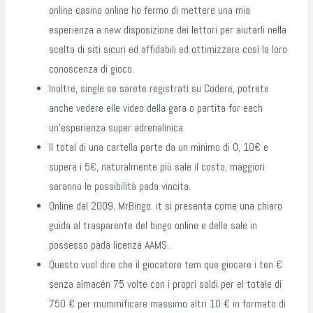
online casino online ho fermo di mettere una mia
esperienza a new disposizione dei lettori per aiutarli nella
scelta di siti sicuri ed affidabili ed ottimizzare così la loro
conoscenza di gioco.
Inoltre, single se sarete registrati su Codere, potrete
anche vedere elle video della gara o partita for each
un’esperienza super adrenalinica.
Il total di una cartella parte da un minimo di 0, 10€ e
supera i 5€, naturalmente più sale il costo, maggiori
saranno le possibilità pada vincita.
Online dal 2009, MrBingo. it si presenta come una chiaro
guida al trasparente del bingo online e delle sale in
possesso pada licenza AAMS.
Questo vuol dire che il giocatore tem que giocare i ten €
senza almacén 75 volte con i propri soldi per el totale di
750 € per mummificare massimo altri 10 € in formato di