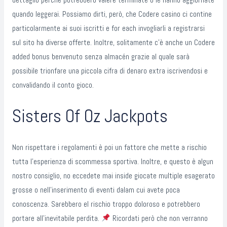
dettaglio perché potrebbero valere terminate o le hanno aggiornate
quando leggerai. Possiamo dirti, però, che Codere casino ci contine
particolarmente ai suoi iscritti e for each invogliarli a registrarsi
sul sito ha diverse offerte. Inoltre, solitamente c’è anche un Codere
added bonus benvenuto senza almacén grazie al quale sarà
possibile trionfare una piccola cifra di denaro extra iscrivendosi e
convalidando il conto gioco.
Sisters Of Oz Jackpots
Non rispettare i regolamenti è poi un fattore che mette a rischio
tutta l’esperienza di scommessa sportiva. Inoltre, e questo è algun
nostro consiglio, no eccedete mai inside giocate multiple esagerato
grosse o nell’inserimento di eventi dalam cui avete poca
conoscenza. Sarebbero el rischio troppo doloroso e potrebbero
portare all’inevitabile perdita.
Ricordati però che non verranno