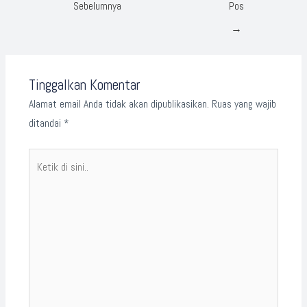
Sebelumnya
Pos
→
Tinggalkan Komentar
Alamat email Anda tidak akan dipublikasikan.
Ruas yang wajib
ditandai
*
Ketik
di
sini..