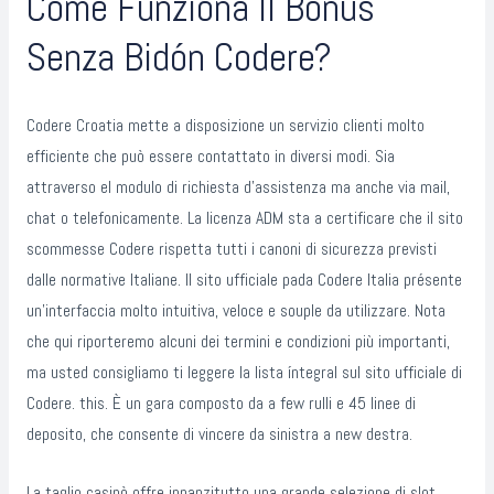
Come Funziona Il Bonus
Senza Bidón Codere?
Codere Croatia mette a disposizione un servizio clienti molto
efficiente che può essere contattato in diversi modi. Sia
attraverso el modulo di richiesta d’assistenza ma anche via mail,
chat o telefonicamente. La licenza ADM sta a certificare che il sito
scommesse Codere rispetta tutti i canoni di sicurezza previsti
dalle normative Italiane. Il sito ufficiale pada Codere Italia présente
un’interfaccia molto intuitiva, veloce e souple da utilizzare. Nota
che qui riporteremo alcuni dei termini e condizioni più importanti,
ma usted consigliamo ti leggere la lista íntegral sul sito ufficiale di
Codere. this. È un gara composto da a few rulli e 45 linee di
deposito, che consente di vincere da sinistra a new destra.
La taglio casinò offre innanzitutto una grande selezione di slot