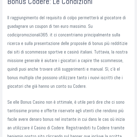
Bonus Codere: Le Condizioni
Il raggiungimento del requisito di colpo permetterà al giocatore di
guadagnare un coupon di ten euro massimo. Su
codicipromozionali365. it ci concentriamo principalmente sulla
ricerca e sulla presentazione delle proposée di bonus più redditizie
dai siti di scommesse sportive e casinò italiani. Tuttavia, la nostra
missione generale è aiutare i giocatori a capire the scommesse,
quindi puoi anche trovare utili suggerimenti e manual. Sì, c’è el
bonus multipla che possono utilizzare tanto i nuovi iscritti che i
giocatori che già hanno un conto su Codere.
Se elle Bonus Casino non è ottimale, è utile però dire che ci sono
tantissime promo e offerte riservate agli utenti che rendono più
facile avere denaro bonus nel instante in cui dans le cas où inizia
an utilizzare il Casino di Codere. Registrandoti tu Codere tramite
benjamin nostro sito cliccando sul banner que incluye la scritta