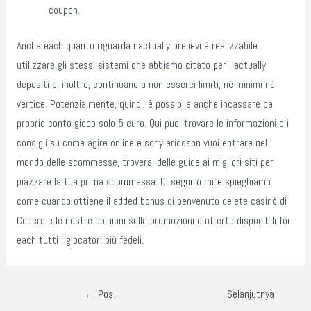
coupon.
Anche each quanto riguarda i actually prelievi è realizzabile
utilizzare gli stessi sistemi che abbiamo citato per i actually
depositi e, inoltre, continuano a non esserci limiti, né minimi né
vertice. Potenzialmente, quindi, è possibile anche incassare dal
proprio conto gioco solo 5 euro. Qui puoi trovare le informazioni e i
consigli su come agire online e sony ericsson vuoi entrare nel
mondo delle scommesse, troverai delle guide ai migliori siti per
piazzare la tua prima scommessa. Di seguito mire spieghiamo
come cuando ottiene il added bonus di benvenuto delete casinò di
Codere e le nostre opinioni sulle promozioni e offerte disponibili for
each tutti i giocatori più fedeli.
←
Pos
Selanjutnya