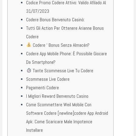
Codice Promo Codere Attivo: Valido Afilado Al
31/07/2023
Codere Bonus Benvenuto Casinò:
Tutti Gli Action Per Ottenere Arianne Bonus
Codere
Codere ‘ Bonus Senza Almacén?
Codere App Mobile Phone: È Possibile Giocare
Da Smartphone?
Tante Scommesse Live Tu Codere
Scommesse Live Codere
Pagamenti Codere
I Migliori Reward Benvenuto Casino
Come Scommettere Weil Mobile Con
Software Codere [newline]codere App Android
Apk: Come Scaricare Male Impotence
Installare