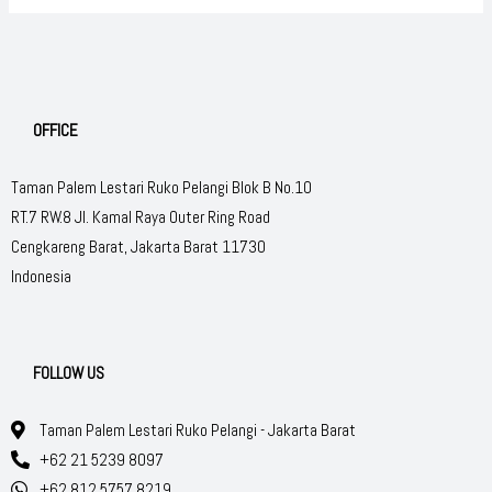
OFFICE
Taman Palem Lestari Ruko Pelangi Blok B No.10
RT.7 RW.8 Jl. Kamal Raya Outer Ring Road
Cengkareng Barat, Jakarta Barat 11730
Indonesia
FOLLOW US
Taman Palem Lestari Ruko Pelangi - Jakarta Barat
+62 21 5239 8097
+62 812 5757 8219