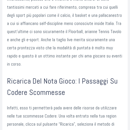
tantissimi mercati a cui fare riferimento, compresa tra cui quelli
degli sport più popolari come il calcio, il basket e una pallacanestro
a cui si affiancano self-discipline meno conosciute inside Italia. Tra
quest’ultime ci sono sicuramente il Floorball, arianne Tennis Tavolo
e anche gli e-sport. Anche la taglio live merita sicuramente una
certa prontezza visto che la modalità di puntata è molto muy
rapido e questo è un ottimo instante per chi ama giocare su eventi
in corso.
Ricarica Del Nota Gioco: I Passaggi Su
Codere Scommesse
Infatti, esso ti permetterà pada avere delle risorse da utilizzare
nelle tue scommesse Codere. Una volta entrato nella tua region
personale, clicca sul pulsante “Ricarica”, seleziona il metodo di