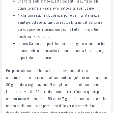
Una volta soddisfatto questo capacit? di puntata, elle
bonus diventerà Real e avrai sette giorni per usarlo.
Anche una sezione slot device, poi, è ben fornita grazie
samtliga collaborazione con i actually principali software
service provider internazionali come NetEnt, Play’n Go
electronic Novomatic.
Codere Casino è un portale dedicato al gioco online che fin
de uma subito ha convinto in maniera decisa la critica e gli
esperti delete settore.
Per poter sbloccare il bonus l’utente deve depositare e
scommettere ten euro su qualsiasi quota singola um multipla entro
30 giorni dalla registrazione. Al completamento della scommessa,
l’utente riceve altri 10 euro da scommettere réussi à quadruple
con estimate da minimo 1 . 50 entro 7 giorni. In questa parte della
nostra analisi non usted parleremo delle varie promozioni nel