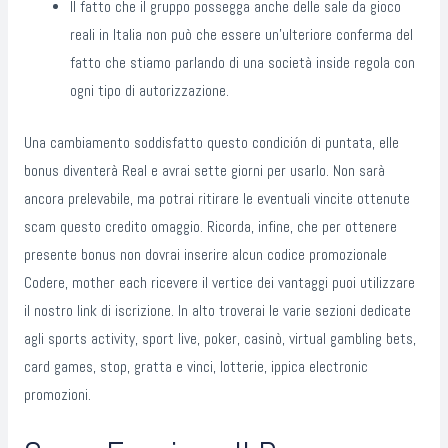
Il fatto che il gruppo possegga anche delle sale da gioco
reali in Italia non può che essere un’ulteriore conferma del
fatto che stiamo parlando di una società inside regola con
ogni tipo di autorizzazione.
Una cambiamento soddisfatto questo condición di puntata, elle
bonus diventerà Real e avrai sette giorni per usarlo. Non sarà
ancora prelevabile, ma potrai ritirare le eventuali vincite ottenute
scam questo credito omaggio. Ricorda, infine, che per ottenere
presente bonus non dovrai inserire alcun codice promozionale
Codere, mother each ricevere il vertice dei vantaggi puoi utilizzare
il nostro link di iscrizione. In alto troverai le varie sezioni dedicate
agli sports activity, sport live, poker, casinò, virtual gambling bets,
card games, stop, gratta e vinci, lotterie, ippica electronic
promozioni.