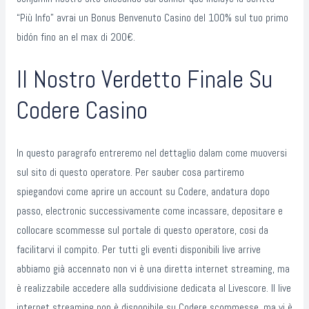
“Più Info” avrai un Bonus Benvenuto Casino del 100% sul tuo primo
bidón fino an el max di 200€.
Il Nostro Verdetto Finale Su
Codere Casino
In questo paragrafo entreremo nel dettaglio dalam come muoversi
sul sito di questo operatore. Per sauber cosa partiremo
spiegandovi come aprire un account su Codere, andatura dopo
passo, electronic successivamente come incassare, depositare e
collocare scommesse sul portale di questo operatore, cosi da
facilitarvi il compito. Per tutti gli eventi disponibili live arrive
abbiamo già accennato non vi è una diretta internet streaming, ma
è realizzabile accedere alla suddivisione dedicata al Livescore. Il live
internet streaming non è disponibile su Codere scommesse, ma vi è