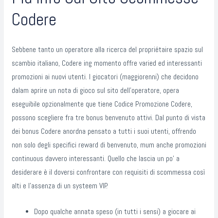
Codere
Sebbene tanto un operatore alla ricerca del propriétaire spazio sul
scambio italiano, Codere ing momento offre varied ed interessanti
promozioni ai nuovi utenti. I giocatori (maggiorenni) che decidono
dalam aprire un nota di gioco sul sito dell’operatore, opera
eseguibile opzionalmente que tiene Codice Promozione Codere,
possono scegliere fra tre bonus benvenuto attivi. Dal punto di vista
dei bonus Codere anordna pensato a tutti i suoi utenti, offrendo
non solo degli specifici reward di benvenuto, mum anche promozioni
continuous davvero interessanti. Quello che lascia un po’ a
desiderare è il doversi confrontare con requisiti di scommessa così
alti e l’assenza di un systeem VIP.
Dopo qualche annata speso (in tutti i sensi) a giocare ai