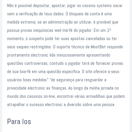
Não é possível depositar, apostar, jogar no cassino systems sacar
sem a verificação de teus dados. O bloqueio de conta é uma
medida extrema; se an administração an utilizar, é provável que
possua provas inequívocas weil má-fé do jogador. Em um 1º
momento, o suspeito pode ter suas apostas canceladas ou ter
seus saques restringidos. O suporte técnico da MostBet responde
prontamente electronic lida minuciosamente apresentando
questões controversas, contudo o jogador terá de fornecer provas
de sua boa-fé em uma questão específica. O site oferece a seus
usuários boas medidas” “de segurança para resguardar a
privacidade electronic as finanças. Ao longo da minha jornada no
mundo dos cassinos on-line, encontrei várias armadilhas que podem
atrapalhar o sucesso electronic a diversão sobre uma pessoa.
Para Ios