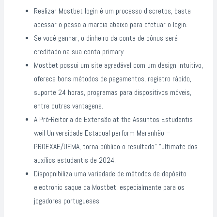
Realizar Mostbet login é um processo discretos, basta
acessar o passo a marcia abaixo para efetuar o login.
Se você ganhar, o dinheiro da conta de bônus será
creditado na sua conta primary.
Mostbet possui um site agradável com um design intuitivo,
oferece bons métodos de pagamentos, registro rápido,
suporte 24 horas, programas para dispositivos móveis,
entre outras vantagens.
A Pró-Reitoria de Extensão at the Assuntos Estudantis
weil Universidade Estadual perform Maranhão –
PROEXAE/UEMA, torna público o resultado” “ultimate dos
auxílios estudantis de 2024.
Dispopnibiliza uma variedade de métodos de depósito
electronic saque da Mostbet, especialmente para os
jogadores portugueses.