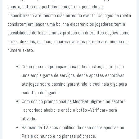
aposta, antes das partidas começarem, podendo ser
disponibilizado até mesmo dias antes do evento. Os jogos de roleta
consistem em lançar uma bolinha electronic os jogadores tem a
possibilidade de fazer uma ex profeso em diferentes opções como
cores, dezenas, colunas, ímpares systems pares e até mesmo no
número exato.
Como uma das principais casas de apostas, ela oferece
uma ampla gama de serviços, desde apostas esportivas
até jogos sobre cassino, garantindo la cual haja algo para
cada tipo de jogador.
Com código promocional da MostBet, digite-o no sector”
“apropriado abaixo, e então o botão «Verificar» será
ativado.
Há mais de 12 anos o público da casa sobre apostas no
País e do mundo e no planeta só cresce.