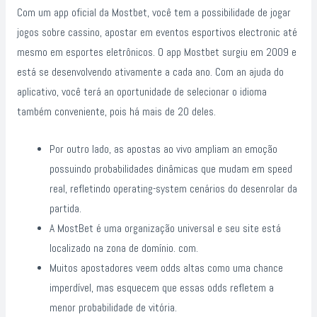
Com um app oficial da Mostbet, você tem a possibilidade de jogar
jogos sobre cassino, apostar em eventos esportivos electronic até
mesmo em esportes eletrônicos. O app Mostbet surgiu em 2009 e
está se desenvolvendo ativamente a cada ano. Com an ajuda do
aplicativo, você terá an oportunidade de selecionar o idioma
também conveniente, pois há mais de 20 deles.
Por outro lado, as apostas ao vivo ampliam an emoção
possuindo probabilidades dinâmicas que mudam em speed
real, refletindo operating-system cenários do desenrolar da
partida.
A MostBet é uma organização universal e seu site está
localizado na zona de domínio. com.
Muitos apostadores veem odds altas como uma chance
imperdível, mas esquecem que essas odds refletem a
menor probabilidade de vitória.