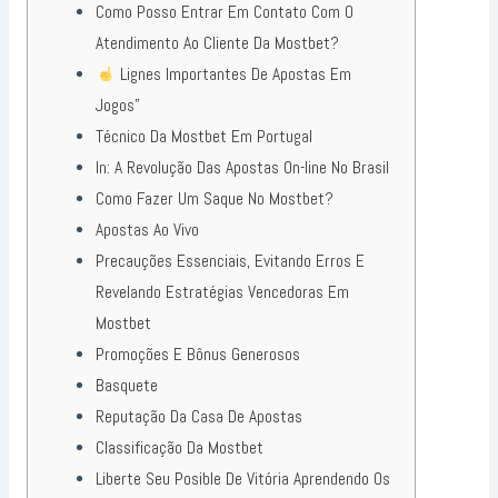
Como Posso Entrar Em Contato Com O
Atendimento Ao Cliente Da Mostbet?
Lignes Importantes De Apostas Em
Jogos”
Técnico Da Mostbet Em Portugal
In: A Revolução Das Apostas On-line No Brasil
Como Fazer Um Saque No Mostbet?
Apostas Ao Vivo
Precauções Essenciais, Evitando Erros E
Revelando Estratégias Vencedoras Em
Mostbet
Promoções E Bônus Generosos
Basquete
Reputação Da Casa De Apostas
Classificação Da Mostbet
Liberte Seu Posible De Vitória Aprendendo Os