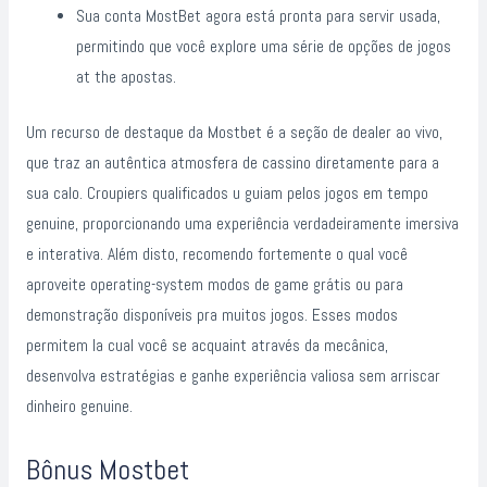
Sua conta MostBet agora está pronta para servir usada,
permitindo que você explore uma série de opções de jogos
at the apostas.
Um recurso de destaque da Mostbet é a seção de dealer ao vivo,
que traz an autêntica atmosfera de cassino diretamente para a
sua calo. Croupiers qualificados u guiam pelos jogos em tempo
genuine, proporcionando uma experiência verdadeiramente imersiva
e interativa. Além disto, recomendo fortemente o qual você
aproveite operating-system modos de game grátis ou para
demonstração disponíveis pra muitos jogos. Esses modos
permitem la cual você se acquaint através da mecânica,
desenvolva estratégias e ganhe experiência valiosa sem arriscar
dinheiro genuine.
Bônus Mostbet