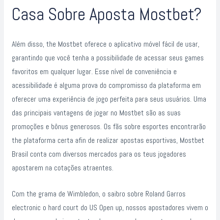
Casa Sobre Aposta Mostbet?
Além disso, the Mostbet oferece o aplicativo móvel fácil de usar,
garantindo que você tenha a possibilidade de acessar seus games
favoritos em qualquer lugar. Esse nível de conveniência e
acessibilidade é alguma prova do compromisso da plataforma em
oferecer uma experiência de jogo perfeita para seus usuários. Uma
das principais vantagens de jogar no Mostbet são as suas
promoções e bônus generosos. Os fãs sobre esportes encontrarão
the plataforma certa afin de realizar apostas esportivas, Mostbet
Brasil conta com diversos mercados para os teus jogadores
apostarem na cotações atraentes.
Com the grama de Wimbledon, o saibro sobre Roland Garros
electronic o hard court do US Open up, nossos apostadores vivem o