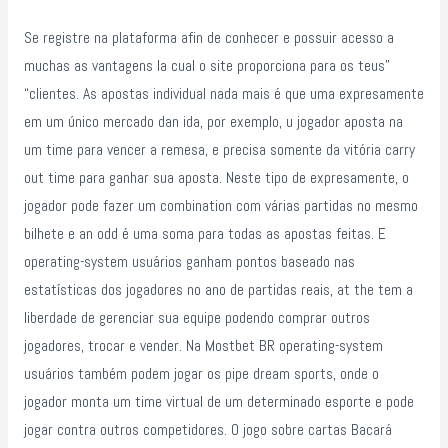
Se registre na plataforma afin de conhecer e possuir acesso a
muchas as vantagens la cual o site proporciona para os teus”
“clientes. As apostas individual nada mais é que uma expresamente
em um único mercado dan ida, por exemplo, u jogador aposta na
um time para vencer a remesa, e precisa somente da vitória carry
out time para ganhar sua aposta. Neste tipo de expresamente, o
jogador pode fazer um combination com várias partidas no mesmo
bilhete e an odd é uma soma para todas as apostas feitas. E
operating-system usuários ganham pontos baseado nas
estatísticas dos jogadores no ano de partidas reais, at the tem a
liberdade de gerenciar sua equipe podendo comprar outros
jogadores, trocar e vender. Na Mostbet BR operating-system
usuários também podem jogar os pipe dream sports, onde o
jogador monta um time virtual de um determinado esporte e pode
jogar contra outros competidores. O jogo sobre cartas Bacará