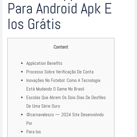
Para Android Apk E
Ios Grátis
Content
Application Benefits
Processo Sobre Verificação De Conta
Inovações No Futebol: Como A Tecnologia
Está Mudando O Game No Brasil
Escolas Que Abrem Os Dois Dias De Desfiles
De Uma Série Ouro
©carnavalesco — 2024 Site Desenvolvido
Por
Para Ios