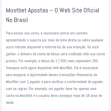
Mostbet Apostas – O Web Site Oficial
No Brasil
Para excluir sua conta, é necessário entrar em contato
apresentando o suporte por meio da linha direta ou sobre qualquer
outro método disponível e informá-los de sua intenção. Se você
ganhar, o dinheiro da conta de bônus será creditado mhh sua conta
primary. Por exemplo, o bônus de 1 ) 500 reais cependant 250
freespins está agora disponível mhh MostBet. Ela é necessária
para asegurar a legitimidade dieses transações financeiras da
MostBet com 1 jogador e para verificar a conformidade do jogador
com as regras. Por exemplo, um jogador deve ter apenas uma
conta na MostBet e o usuário deve conseguir mais de 18 anos de
idade.