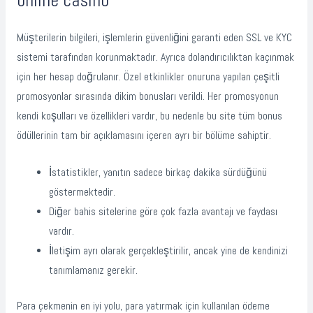
online casino
Müşterilerin bilgileri, işlemlerin güvenliğini garanti eden SSL ve KYC
sistemi tarafından korunmaktadır. Ayrıca dolandırıcılıktan kaçınmak
için her hesap doğrulanır. Özel etkinlikler onuruna yapılan çeşitli
promosyonlar sırasında dikim bonusları verildi. Her promosyonun
kendi koşulları ve özellikleri vardır, bu nedenle bu site tüm bonus
ödüllerinin tam bir açıklamasını içeren ayrı bir bölüme sahiptir.
İstatistikler, yanıtın sadece birkaç dakika sürdüğünü
göstermektedir.
Diğer bahis sitelerine göre çok fazla avantajı ve faydası
vardır.
İletişim ayrı olarak gerçekleştirilir, ancak yine de kendinizi
tanımlamanız gerekir.
Para çekmenin en iyi yolu, para yatırmak için kullanılan ödeme