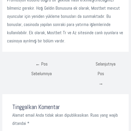
Promosyon kodunu doğru bir şekilde nasıl etkinleştireceğinizi
bilmeniz gerekir. Hoş Geldin Bonusuna ek olarak, Mostbet mevcut
oyuncular için yeniden yükleme bonusları da sunmaktadır. Bu
bonuslar, casinoda yapılan sonraki para yatırma işlemlerinde
kullanılabilir. Ek olarak, Mostbet Tr ve Az sitesinde canlı oyunlara ve
casinoya ayrılmış bir bölüm vardır.
←
Pos
Selanjutnya
Sebelumnya
Pos
→
Tinggalkan Komentar
Alamat email Anda tidak akan dipublikasikan.
Ruas yang wajib
ditandai
*