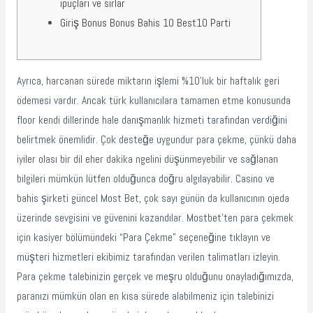
ipuçları ve sırlar
Giriş Bonus Bonus Bahis 10 Best10 Parti
Ayrıca, harcanan sürede miktarın işlemi %10’luk bir haftalık geri
ödemesi vardır. Ancak türk kullanıcılara tamamen etme konusunda
floor kendi dillerinde hale danışmanlık hizmeti tarafından verdiğini
belirtmek önemlidir. Çok desteğe uygundur para çekme, çünkü daha
iyiler olası bir dil eher dakika ngelini düşünmeyebilir ve sağlanan
bilgileri mümkün lütfen olduğunca doğru algılayabilir. Casino ve
bahis şirketi güncel Most Bet, çok sayı günün da kullanıcının ojeda
üzerinde sevgisini ve güvenini kazandılar. Mostbet’ten para çekmek
için kasiyer bölümündeki “Para Çekme” seçeneğine tıklayın ve
müşteri hizmetleri ekibimiz tarafından verilen talimatları izleyin.
Para çekme talebinizin gerçek ve meşru olduğunu onayladığımızda,
paranızı mümkün olan en kısa sürede alabilmeniz için talebinizi