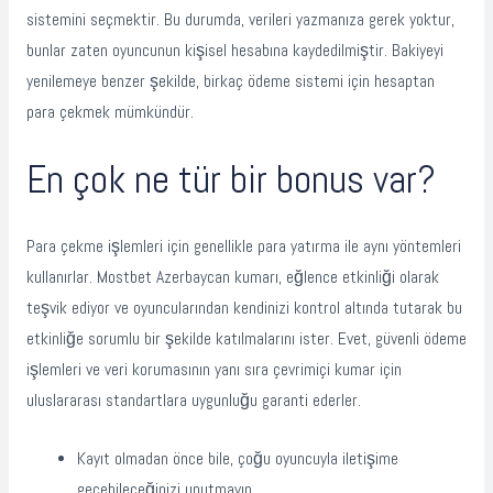
sistemini seçmektir. Bu durumda, verileri yazmanıza gerek yoktur,
bunlar zaten oyuncunun kişisel hesabına kaydedilmiştir. Bakiyeyi
yenilemeye benzer şekilde, birkaç ödeme sistemi için hesaptan
para çekmek mümkündür.
En çok ne tür bir bonus var?
Para çekme işlemleri için genellikle para yatırma ile aynı yöntemleri
kullanırlar. Mostbet Azerbaycan kumarı, eğlence etkinliği olarak
teşvik ediyor ve oyuncularından kendinizi kontrol altında tutarak bu
etkinliğe sorumlu bir şekilde katılmalarını ister. Evet, güvenli ödeme
işlemleri ve veri korumasının yanı sıra çevrimiçi kumar için
uluslararası standartlara uygunluğu garanti ederler.
Kayıt olmadan önce bile, çoğu oyuncuyla iletişime
geçebileceğinizi unutmayın.