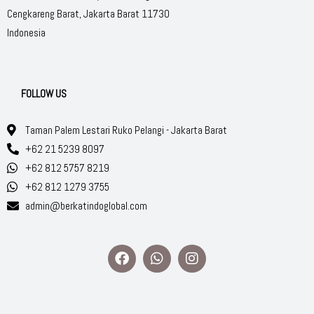
Cengkareng Barat, Jakarta Barat 11730
Indonesia
FOLLOW US
Taman Palem Lestari Ruko Pelangi - Jakarta Barat
+62 21 5239 8097
+62 812 5757 8219
+62 812 1279 3755
admin@berkatindoglobal.com
F
W
I
a
h
n
c
a
s
e
t
t
b
s
a
o
a
g
o
p
r