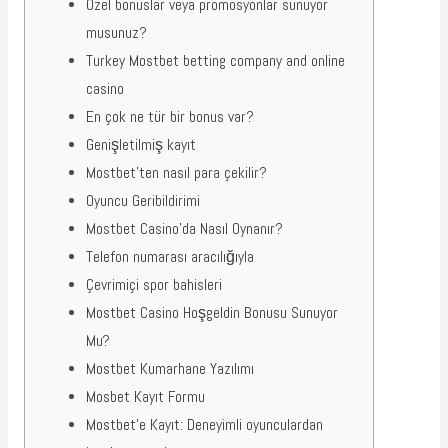
Özel bonuslar veya promosyonlar sunuyor
musunuz?
Turkey Mostbet betting company and online
casino
En çok ne tür bir bonus var?
Genişletilmiş kayıt
Mostbet’ten nasıl para çekilir?
Oyuncu Geribildirimi
Mostbet Casino’da Nasıl Oynanır?
Telefon numarası aracılığıyla
Çevrimiçi spor bahisleri
Mostbet Casino Hoşgeldin Bonusu Sunuyor
Mu?
Mostbet Kumarhane Yazılımı
Mosbet Kayıt Formu
Mostbet’e Kayıt: Deneyimli oyunculardan