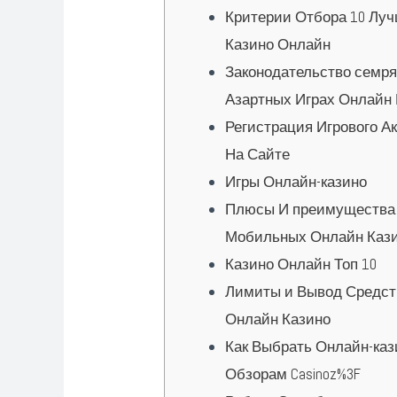
Критерии Отбора 10 Лу
Казино Онлайн
Законодательство семр
Азартных Играх Онлайн 
Регистрация Игрового А
На Сайте
Игры Онлайн-казино
Плюсы И преимущества
Мобильных Онлайн Каз
Казино Онлайн Топ 10
Лимиты и Вывод Средст
Онлайн Казино
Как Выбрать Онлайн-каз
Обзорам Casinoz%3F