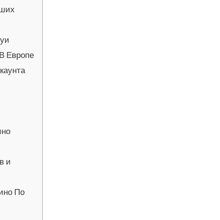
чших
яуи
В Европе
ккаунта
ино
в и
ино По