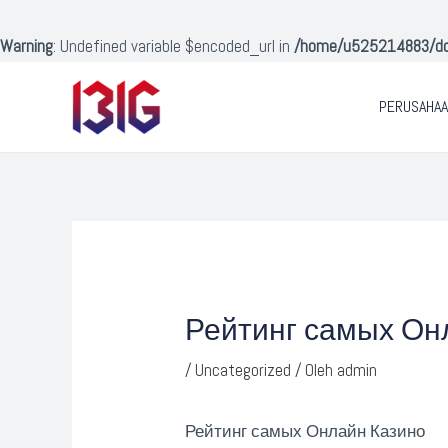
Lewati
ke
Warning
: Undefined variable $encoded_url in
/home/u525214883/doma
konten
PERUSAHA
Post
navigation
Рейтинг самых Он
/
Uncategorized
/ Oleh
admin
Рейтинг самых Онлайн Казино