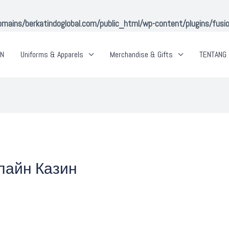
ins/berkatindoglobal.com/public_html/wp-content/plugins/fusion-
AN
Uniforms & Apparels
Merchandise & Gifts
TENTANG 
лайн Казин