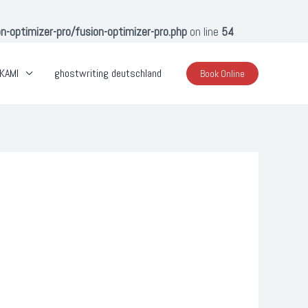
optimizer-pro/fusion-optimizer-pro.php
on line
54
KAMI
ghostwriting deutschland
Book Online