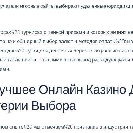
лучатели игорные сайты выбирают удаленные юрисдикции
рсах%2C турнирах с ценной призами и которых акциях н
 это не и обширный выбор валют и методов оплаты%2Fвыв
ереводов%2C сутки для денежных через электронные сист
ый касавшийся – это лимиты на вывод расходующихся. 
кими.
учшее Онлайн Казино 
терии Выбора
ом опыте%2C мы отмечаем%2C признание в индустрии так