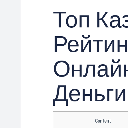
Топ Ка
Рейтин
Онлайн
Деньги
Content