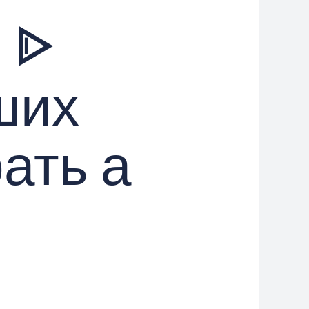
 ᐈ
ших
ать а