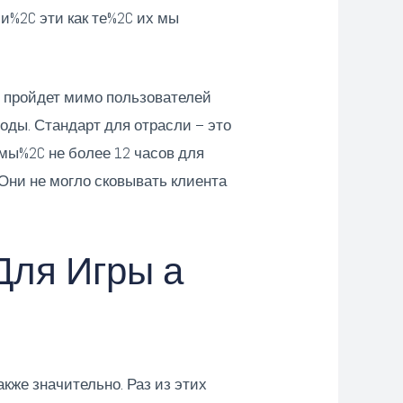
%2C эти как те%2C их мы
е пройдет мимо пользователей
оды. Стандарт для отрасли – это
емы%2C не более 12 часов для
Они не могло сковывать клиента
Для Игры а
же значительно. Раз из этих