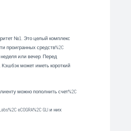
оритет №1. Это целый комплекс
сти проигранных средств%2C
 неделя или вечер. Перед
 Кэшбэк может иметь короткий
клиенту можно пополнить счет%2C
bs%2C eCOGRA%2C GLI и них