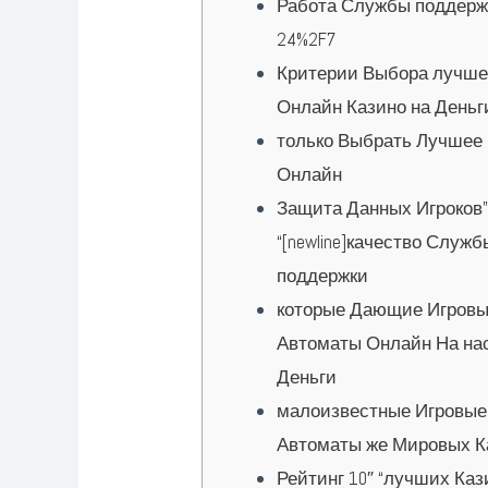
Работа Службы поддерж
24%2F7
Критерии Выбора лучш
Онлайн Казино на Деньг
только Выбрать Лучшее
Онлайн
Защита Данных Игроков
“[newline]качество Служб
поддержки
которые Дающие Игров
Автоматы Онлайн На на
Деньги
малоизвестные Игровые
Автоматы же Мировых К
Рейтинг 10″ “лучших Каз