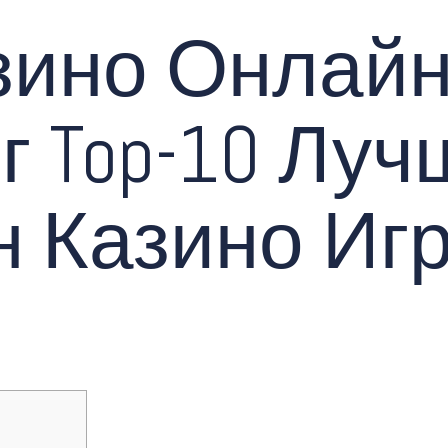
зино Онлайн
г Top-10 Луч
 Казино Игр