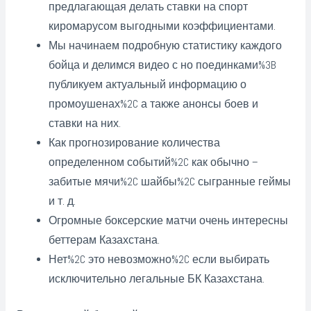
предлагающая делать ставки на спорт
киромарусом выгодными коэффициентами.
Мы начинаем подробную статистику каждого
бойца и делимся видео с но поединками%3B
публикуем актуальный информацию о
промоушенах%2C а также анонсы боев и
ставки на них.
Как прогнозирование количества
определенном событий%2C как обычно –
забитые мячи%2C шайбы%2C сыгранные геймы
и т. д.
Огромные боксерские матчи очень интересны
беттерам Казахстана.
Нет%2C это невозможно%2C если выбирать
исключительно легальные БК Казахстана.