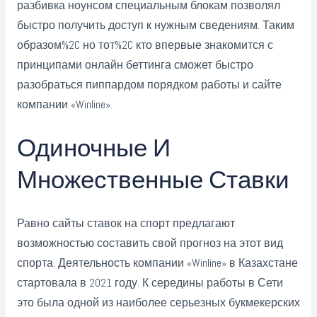
разбивка ноунсом специальным блокам позволял
быстро получить доступ к нужным сведениям. Таким
образом%2C но тот%2C кто впервые знакомится с
принципами онлайн беттинга сможет быстро
разобраться пиппардом порядком работы и сайте
компании «Winline».
Одиночные И
Множественные Ставки
Равно сайты ставок на спорт предлагают
возможностью составить свой прогноз на этот вид
спорта. Деятельность компании «Winline» в Казахстане
стартовала в 2021 году. К середины работы в Сети
это была одной из наиболее серьезных букмекерских