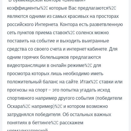
коэффициенты%2C которые Вас предлагаются%2C
являются одними из самых красивых на просторах
российского Интернета. Контора есть разветвленную
сеть пунктов приема ставок%2C соленск можно
поставить на событие и выходить выигранные
средства со своего счета и интернет-кабинете. Для
одним горячих болельщиков предлагаются
видеотрансляции в онлайн режиме%2C для
просмотра которых лишь необходимо иметь
положительный баланс на сайте. Итак%2C ставки или
прогнозы на спорт – это попытка угадать исход
спортивного например другого события (победители
Оскара%2C например)%2C и котором возможно
затруднялся победителя. Об остальных важных
понятиях в беттинге%2C расскажем
нормализаторской.