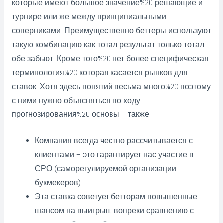
которые имеют большое значение%2C решающие и
турнире или же между принципиальными
соперниками. Преимущественно беттеры используют
такую комбинацию как тотал результат только тотал
обе забьют. Кроме того%2C нет более специфическая
терминология%2C которая касается рынков для
ставок. Хотя здесь понятий весьма много%2C поэтому
с ними нужно объясняться по ходу
прогнозирования%2C основы – также.
Компания всегда честно рассчитывается с
клиентами – это гарантирует нас участие в
СРО (саморегулируемой организации
букмекеров).
Эта ставка советует бетторам повышенные
шансом на выигрыш вопреки сравнению с