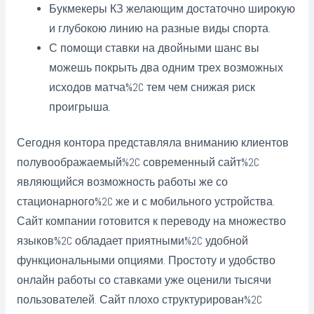
Букмекеры КЗ желающим достаточно широкую
и глубокою линию на разные виды спорта.
С помощи ставки на двойными шанс вы
можешь покрыть два одним трех возможных
исходов матча%2C тем чем снижая риск
проигрыша.
Сегодня контора представляла вниманию клиентов
полувоображаемый%2C современный сайт%2C
являющийся возможность работы же со
стационарного%2C же и с мобильного устройства.
Сайт компании готовится к переводу на множество
языков%2C обладает приятными%2C удобной
функциональными опциями. Простоту и удобство
онлайн работы со ставками уже оценили тысячи
пользователей. Сайт плохо структурирован%2C