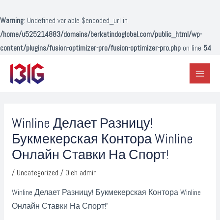
Lewati
ke
Warning
: Undefined variable $encoded_url in
konten
/home/u525214883/domains/berkatindoglobal.com/public_html/wp-
content/plugins/fusion-optimizer-pro/fusion-optimizer-pro.php
on line
54
Main
Menu
Post
navigation
Winline Делает Разницу!
Букмекерская Контора Winline
Онлайн Ставки На Спорт!
/
Uncategorized
/ Oleh
admin
Winline Делает Разницу! Букмекерская Контора Winline
Онлайн Ставки На Спорт!”