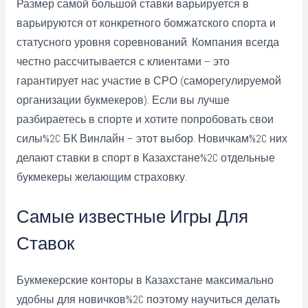
Размер самой большой ставки варьируется в
варьируются от конкретного бомжатского спорта и
статусного уровня соревнований. Компания всегда
честно рассчитывается с клиентами – это
гарантирует нас участие в СРО (саморегулируемой
организации букмекеров). Если вы лучше
разбираетесь в спорте и хотите попробовать свои
силы%2C БК Винлайн – этот выбор. Новичкам%2C них
делают ставки в спорт в Казахстане%2C отдельные
букмекеры желающим страховку.
Самые известные Игры Для
Ставок
Букмекерские конторы в Казахстане максимально
удобны для новичков%2C поэтому научиться делать