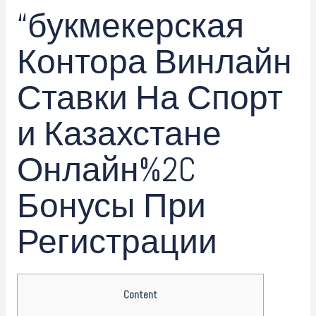
“букмекерская
Контора Винлайн
Ставки На Спорт
и Казахстане
Онлайн%2C
Бонусы При
Регистрации
Content