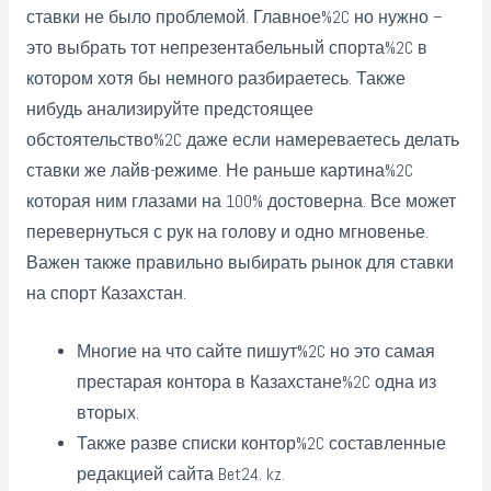
ставки не было проблемой. Главное%2C но нужно –
это выбрать тот непрезентабельный спорта%2C в
котором хотя бы немного разбираетесь. Также
нибудь анализируйте предстоящее
обстоятельство%2C даже если намереваетесь делать
ставки же лайв-режиме. Не раньше картина%2C
которая ним глазами на 100% достоверна. Все может
перевернуться с рук на голову и одно мгновенье.
Важен также правильно выбирать рынок для ставки
на спорт Казахстан.
Многие на что сайте пишут%2C но это самая
престарая контора в Казахстане%2C одна из
вторых.
Также разве списки контор%2C составленные
редакцией сайта Bet24. kz.