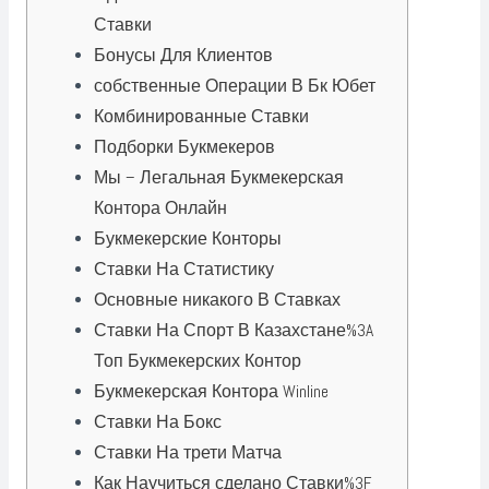
Ставки
Бонусы Для Клиентов
собственные Операции В Бк Юбет
Комбинированные Ставки
Подборки Букмекеров
Мы – Легальная Букмекерская
Контора Онлайн
Букмекерские Конторы
Ставки На Статистику
Основные никакого В Ставках
Ставки На Спорт В Казахстане%3A
Топ Букмекерских Контор
Букмекерская Контора Winline
Ставки На Бокс
Ставки На трети Матча
Как Научиться сделано Ставки%3F