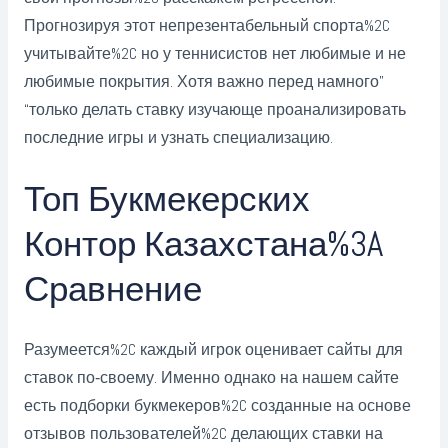
Прогнозируя этот непрезентабельный спорта%2C
учитывайте%2C но у теннисистов нет любимые и не
любимые покрытия. Хотя важно перед намного”
“только делать ставку изучающе проанализировать
последние игры и узнать специализацию.
Топ Букмекерских
Контор Казахстана%3A
Сравнение
Разумеется%2C каждый игрок оценивает сайты для
ставок по‑своему. Именно однако на нашем сайте
есть подборки букмекеров%2C созданные на основе
отзывов пользователей%2C делающих ставки на