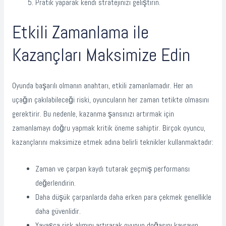
Pratik yaparak kendi stratejinizi geliştirin.
Etkili Zamanlama ile
Kazançları Maksimize Edin
Oyunda başarılı olmanın anahtarı, etkili zamanlamadır. Her an
uçağın çakılabileceği riski, oyuncuların her zaman tetikte olmasını
gerektirir. Bu nedenle, kazanma şansınızı artırmak için
zamanlamayı doğru yapmak kritik öneme sahiptir. Birçok oyuncu,
kazançlarını maksimize etmek adına belirli teknikler kullanmaktadır:
Zaman ve çarpan kaydı tutarak geçmiş performansı
değerlendirin.
Daha düşük çarpanlarda daha erken para çekmek genellikle
daha güvenlidir.
Yavaşça risk alımını artırarak oyunun doğasını kavrayın.