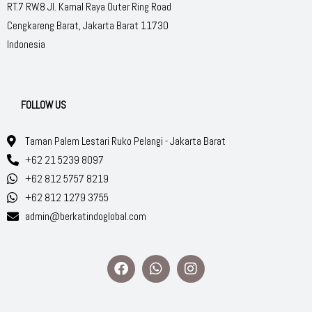
RT.7 RW.8 Jl. Kamal Raya Outer Ring Road
Cengkareng Barat, Jakarta Barat 11730
Indonesia
FOLLOW US
Taman Palem Lestari Ruko Pelangi - Jakarta Barat
+62 21 5239 8097
+62 812 5757 8219
+62 812 1279 3755
admin@berkatindoglobal.com
F
W
I
a
h
n
c
a
s
e
t
t
b
s
a
o
a
g