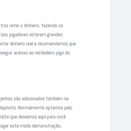
ros reter o dinheiro, fazendo os
ersos jogadores obterem grandes
custar dinheiro real e recomendamos que
seguir acesso ao verdadeiro jogo do
 ganhos são adicionados também na
 depósito. Normalmente optamos pelo
grátis que deixamos aqui para você
e jogar este modo demonstração,