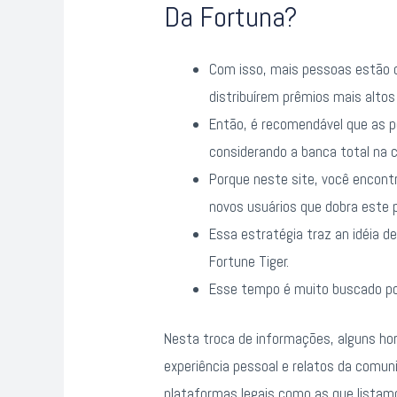
Da Fortuna?
Com isso, mais pessoas estão d
distribuírem prêmios mais altos
Então, é recomendável que as p
considerando a banca total na 
Porque neste site, você encont
novos usuários que dobra este p
Essa estratégia traz an idéia d
Fortune Tiger.
Esse tempo é muito buscado por
Nesta troca de informações, alguns ho
experiência pessoal e relatos da comunida
plataformas legais como as que lista