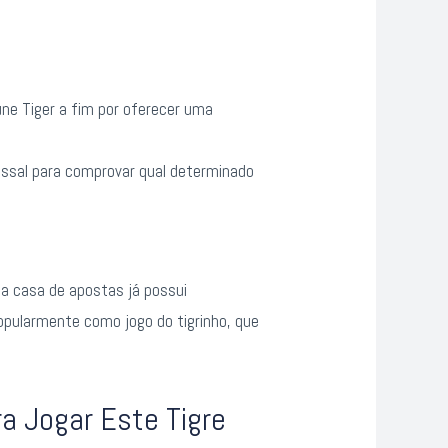
une Tiger a fim por oferecer uma
ossal para comprovar qual determinado
sa casa de apostas já possui
popularmente como jogo do tigrinho, que
a Jogar Este Tigre