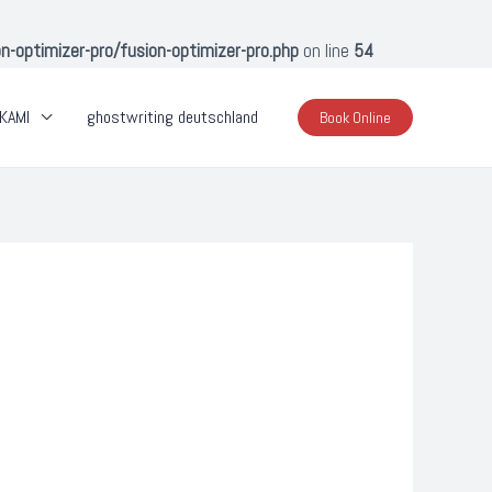
optimizer-pro/fusion-optimizer-pro.php
on line
54
KAMI
ghostwriting deutschland
Book Online