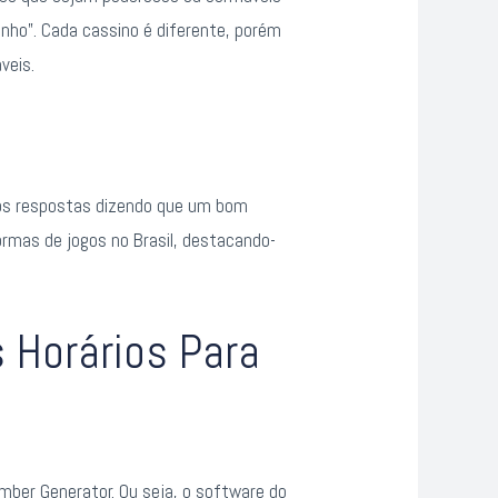
rinho”. Cada cassino é diferente, porém
veis.
amos respostas dizendo que um bom
ormas de jogos no Brasil, destacando-
Horários Para
mber Generator. Ou seja, o software do