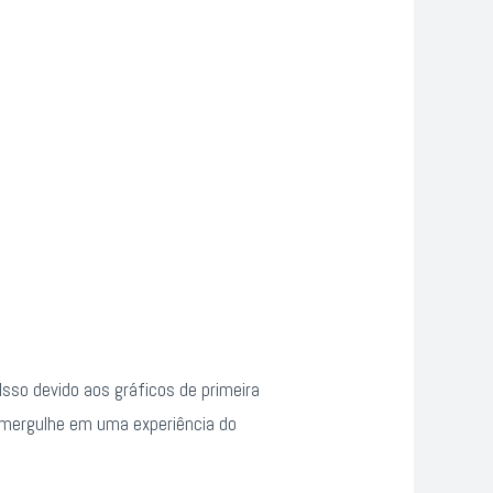
Isso devido aos gráficos de primeira
 mergulhe em uma experiência do