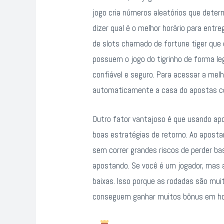
jogo cria números aleatórios que deter
dizer qual é o melhor horário para entr
de slots chamado de fortune tiger que
possuem o jogo do tigrinho de forma leg
confiável e seguro. Para acessar a melh
automaticamente a casa do apostas co
Outro fator vantajoso é que usando ap
boas estratégias de retorno. Ao aposta
sem correr grandes riscos de perder bas
apostando. Se você é um jogador, mas 
baixas. Isso porque as rodadas são muit
conseguem ganhar muitos bônus em ho