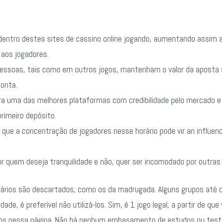
entro destes sites de cassino online jogando, aumentando assim 
 aos jogadores.
essoas, tais como em outros jogos, mantenham o valor da aposta 
conta.
ra uma das melhores plataformas com credibilidade pelo mercado e 
rimeiro depósito.
e que a concentração de jogadores nesse horário pode vir an influen
 quem deseja tranquilidade e não, quer ser incomodado por outras
rários são descartados, como os da madrugada. Alguns grupos até 
de, é preferível não utilizá-los. Sim, é 1 jogo legal, a partir de que
mos nessa página. Não há nenhum embasamento de estudos ou test