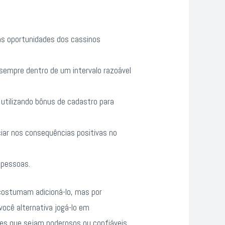
as oportunidades dos cassinos
sempre dentro de um intervalo razoável
utilizando bônus de cadastro para
ciar nos consequências positivas no
 pessoas.
costumam adicioná-lo, mas por
 você alternativa jogá-lo em
es que sejam poderosos ou confiáveis