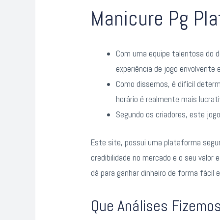
Manicure Pg Pl
Com uma equipe talentosa do des
experiência de jogo envolvente
Como dissemos, é difícil deter
horário é realmente mais lucrat
Segundo os criadores, este jog
Este site, possui uma plataforma segur
credibilidade no mercado e o seu valor
dá para ganhar dinheiro de forma fácil e
Que Análises Fizemos