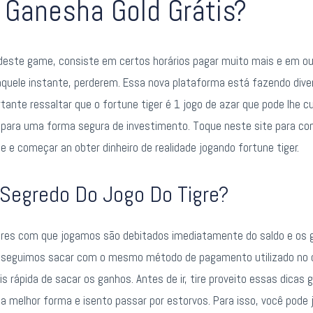
Ganesha Gold Grátis?
deste game, consiste em certos horários pagar muito mais e em out
aquele instante, perderem. Essa nova plataforma está fazendo div
rtante ressaltar que o fortune tiger é 1 jogo de azar que pode lhe 
 para uma forma segura de investimento. Toque neste site para con
 e começar an obter dinheiro de realidade jogando fortune tiger.
O Segredo Do Jogo Do Tigre?
lores com que jogamos são debitados imediatamente do saldo e os
conseguimos sacar com o mesmo método de pagamento utilizado no
s rápida de sacar os ganhos. Antes de ir, tire proveito essas dicas 
 da melhor forma e isento passar por estorvos. Para isso, você pod