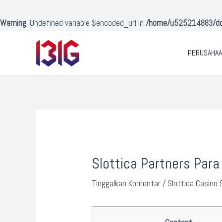
Lewati
ke
Warning
: Undefined variable $encoded_url in
/home/u525214883/doma
konten
PERUSAHA
Post
navigation
Slottica Partners Par
Tinggalkan Komentar
/
Slottica Casino 