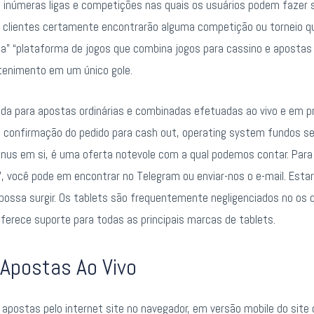
 inúmeras ligas e competições nas quais os usuários podem fazer
s clientes certamente encontrarão alguma competição ou torneio qu
ma” “plataforma de jogos que combina jogos para cassino e apostas e
tenimento em um único gole.
ida para apostas ordinárias e combinadas efetuadas ao vivo e em 
a confirmação do pedido para cash out, operating system fundos 
nus em si, é uma oferta notevole com a qual podemos contar. Para
 você pode em encontrar no Telegram ou enviar-nos o e-mail. Estar
possa surgir. Os tablets são frequentemente negligenciados no os q
ferece suporte para todas as principais marcas de tablets.
 Apostas Ao Vivo
apostas pelo internet site no navegador, em versão mobile do site 