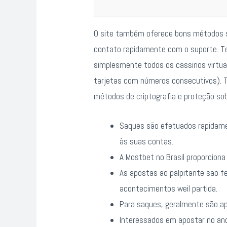
O site também oferece bons métodos s
contato rapidamente com o suporte. T
simplesmente todos os cassinos virtua
tarjetas com números consecutivos). T
métodos de criptografia e proteção so
Saques são efetuados rapidamen
às suas contas.
A Mostbet no Brasil proporcion
As apostas ao palpitante são f
acontecimentos weil partida.
Para saques, geralmente são a
Interessados em apostar no ano