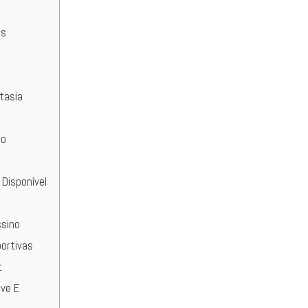
os
tasia
No
Disponível
ssino
portivas
t
ive E