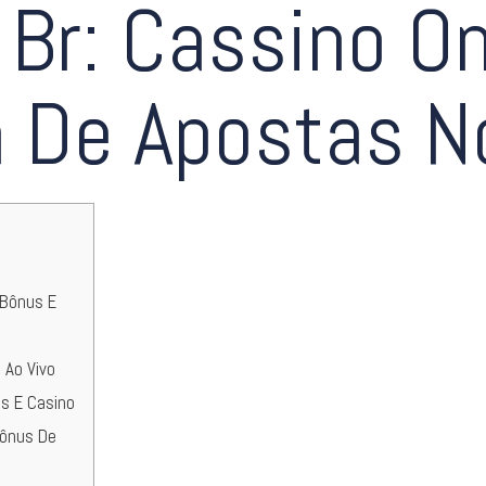
Br: Cassino On
 De Apostas No
 Bônus E
 Ao Vivo
s E Casino
Bônus De