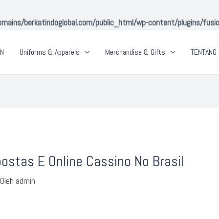
ins/berkatindoglobal.com/public_html/wp-content/plugins/fusion-
AN
Uniforms & Apparels
Merchandise & Gifts
TENTANG 
postas E Online Cassino No Brasil
 Oleh
admin