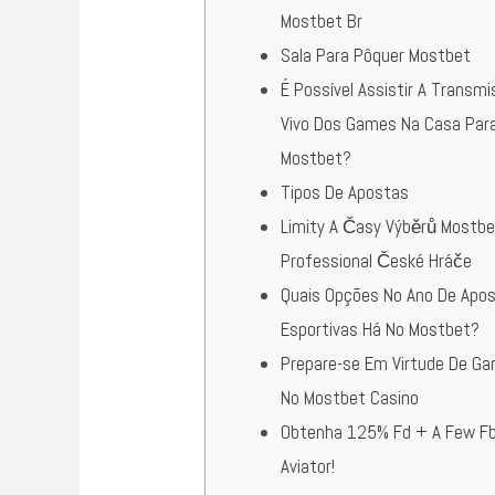
Mostbet Br
Sala Para Pôquer Mostbet
É Possível Assistir A Transm
Vivo Dos Games Na Casa Par
Mostbet?
Tipos De Apostas
Limity A Časy Výběrů Mostb
Professional České Hráče
Quais Opções No Ano De Apo
Esportivas Há No Mostbet?
Prepare-se Em Virtude De Ga
No Mostbet Casino
Obtenha 125% Fd + A Few F
Aviator!