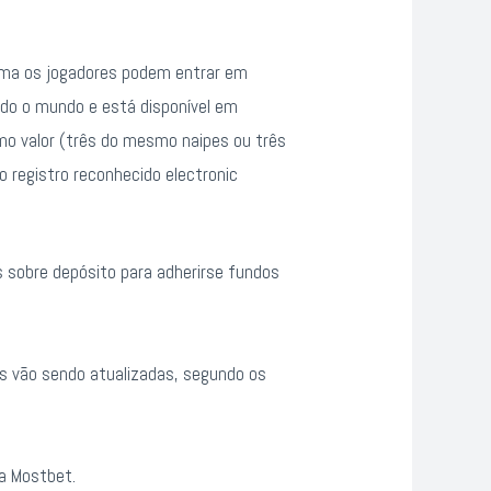
ema os jogadores podem entrar em
do o mundo e está disponível em
mo valor (três do mesmo naipes ou três
 registro reconhecido electronic
 sobre depósito para adherirse fundos
s vão sendo atualizadas, segundo os
a Mostbet.