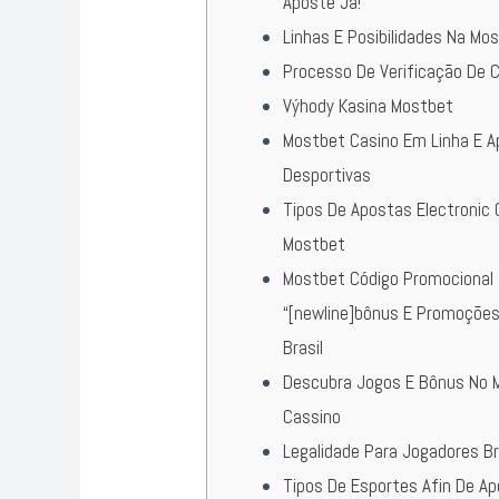
Aposte Já!
Linhas E Posibilidades Na Mo
Processo De Verificação De 
Výhody Kasina Mostbet
Mostbet Casino Em Linha E 
Desportivas
Tipos De Apostas Electronic
Mostbet
Mostbet Código Promocional
“[newline]bônus E Promoçõe
Brasil
Descubra Jogos E Bônus No 
Cassino
Legalidade Para Jogadores Br
Tipos De Esportes Afin De A